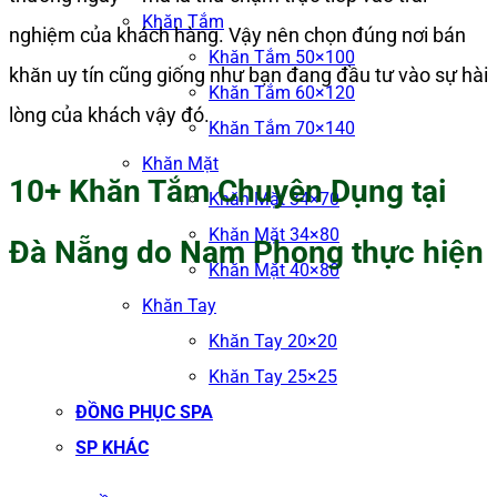
Khăn Tắm
nghiệm của khách hàng. Vậy nên chọn đúng nơi bán
Khăn Tắm 50×100
khăn uy tín cũng giống như bạn đang đầu tư vào sự hài
Khăn Tắm 60×120
lòng của khách vậy đó.
Khăn Tắm 70×140
Khăn Mặt
10+ Khăn Tắm Chuyên Dụng tại
Khăn Mặt 34×70
Khăn Mặt 34×80
Đà Nẵng do Nam Phong thực hiện
Khăn Mặt 40×80
Khăn Tay
Khăn Tay 20×20
Khăn Tay 25×25
ĐỒNG PHỤC SPA
SP KHÁC