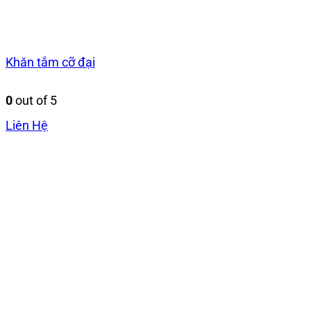
Khăn tắm cỡ đại
0
out of 5
Liên Hệ