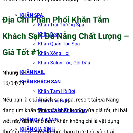
KHĂN SPA
Địa Chỉ Phân Phối Khăn Tắm
Khăn Trải Giường Spa
Khách Sạn Đà Nẵng Chất Lượng –
Khăn Body
Khăn Quấn Tóc Spa
Giá Tốt #1
Khăn Xông Hơi
Khăn Salon Tóc, Gội Đầu
KHĂN NAIL
Nhung Lê
KHĂN KHÁCH SẠN
16/04/24
Khăn Tắm Hồ Bơi
Nếu bạn là chủ khách sạn, spa, resort tại Đà Nẵng
Khăn Nhà Nghỉ
đang tìm khăn tắm vừa chất lượng, vừa giá tốt, thì bài
Thảm Chân Khách Sạn
KHĂN QUÀ TẶNG
viết này dành cho bạn. Khăn không chỉ là vật dụng
KHĂN GIA ĐÌNH
thường ngày – mà là thứ chạm trực tiếp vào trải