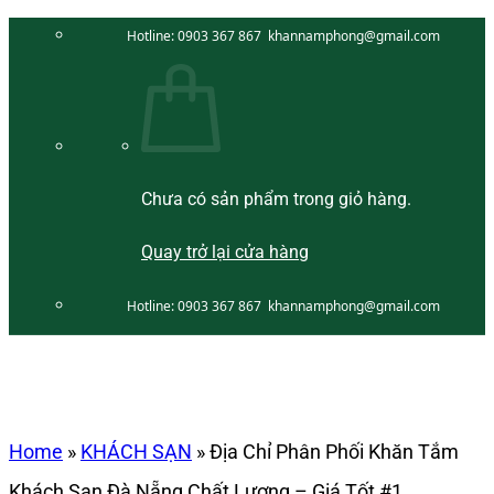
Bỏ
Hotline:
0903 367 867
khannamphong@gmail.com
qua
nội
dung
Chưa có sản phẩm trong giỏ hàng.
Quay trở lại cửa hàng
Hotline:
0903 367 867
khannamphong@gmail.com
Home
»
KHÁCH SẠN
»
Địa Chỉ Phân Phối Khăn Tắm
Khách Sạn Đà Nẵng Chất Lượng – Giá Tốt #1