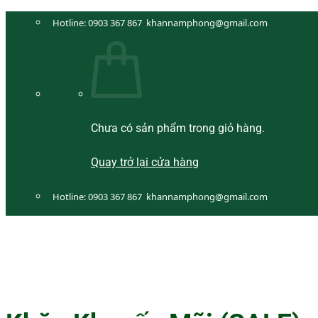
Bỏ
Hotline:
0903 367 867
khannamphong@gmail.com
qua
nội
dung
Chưa có sản phẩm trong giỏ hàng.
Quay trở lại cửa hàng
Hotline:
0903 367 867
khannamphong@gmail.com