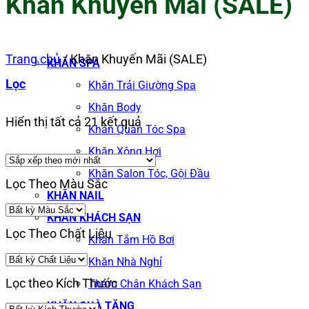
Khăn Khuyến Mãi (SALE)
Trang chủ
/
Khăn Khuyến Mãi (SALE)
KHĂN SPA
Lọc
Khăn Trải Giường Spa
Khăn Body
Đã
Hiển thị tất cả 21 kết quả
Khăn Quấn Tóc Spa
sắp
Khăn Xông Hơi
xếp
Khăn Salon Tóc, Gội Đầu
Lọc Theo Màu Sắc
theo
KHĂN NAIL
KHĂN KHÁCH SẠN
mới
Lọc Theo Chất Liệu
Khăn Tắm Hồ Bơi
nhất
Khăn Nhà Nghỉ
Lọc theo Kích Thước
Thảm Chân Khách Sạn
KHĂN QUÀ TẶNG