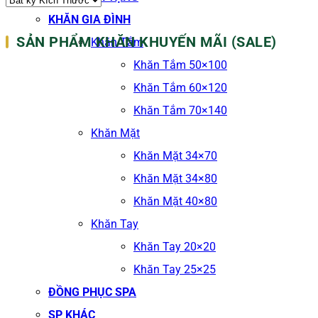
KHĂN GIA ĐÌNH
SẢN PHẨM KHĂN KHUYẾN MÃI (SALE)
Khăn Tắm
Khăn Tắm 50×100
Khăn Tắm 60×120
Khăn Tắm 70×140
Khăn Mặt
Khăn Mặt 34×70
Khăn Mặt 34×80
Khăn Mặt 40×80
Khăn Tay
Khăn Tay 20×20
Khăn Tay 25×25
ĐỒNG PHỤC SPA
SP KHÁC