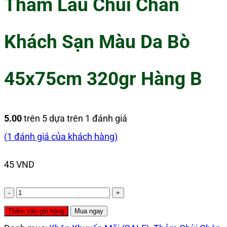
Thảm Lau Chùi Chân
Khách Sạn Màu Da Bò
45x75cm 320gr Hàng B
5.00
trên 5 dựa trên
1
đánh giá
(
1
đánh giá của khách hàng)
45
VND
Thảm
Lau
Thêm vào giỏ hàng
Mua ngay