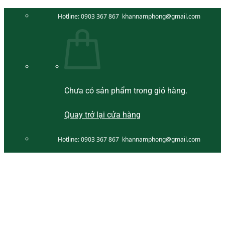
Bỏ
Hotline:
0903 367 867
khannamphong@gmail.com
qua
nội
dung
Chưa có sản phẩm trong giỏ hàng.
Quay trở lại cửa hàng
Hotline:
0903 367 867
khannamphong@gmail.com