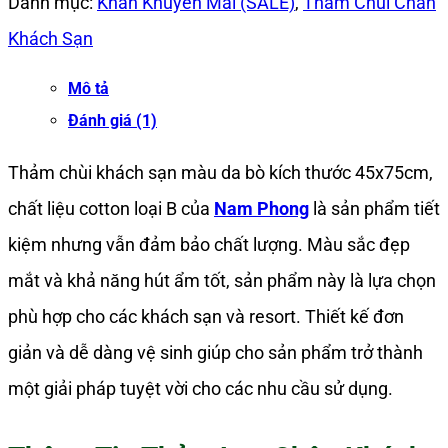
Chùi
Danh mục:
Khăn Khuyến Mãi (SALE)
,
Thảm Chùi Chân
Chân
Khách Sạn
Khách
Mô tả
Sạn
Đánh giá (1)
Màu
Thảm chùi khách sạn màu da bò kích thước 45x75cm,
Da
chất liệu cotton loại B của
Nam Phong
là sản phẩm tiết
Bò
kiệm nhưng vẫn đảm bảo chất lượng. Màu sắc đẹp
45x75cm
mắt và khả năng hút ẩm tốt, sản phẩm này là lựa chọn
320gr
phù hợp cho các khách sạn và resort. Thiết kế đơn
Hàng
giản và dễ dàng vệ sinh giúp cho sản phẩm trở thành
B
một giải pháp tuyệt vời cho các nhu cầu sử dụng.
số
lượng