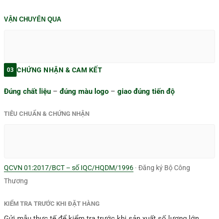
VẬN CHUYỂN QUA
CHỨNG NHẬN & CAM KẾT
03
Đúng chất liệu
–
đúng màu logo
–
giao đúng tiến độ
TIÊU CHUẨN & CHỨNG NHẬN
QCVN 01:2017/BCT – số IQC/HQDM/1996
· Đăng ký Bộ Công
Thương
KIỂM TRA TRƯỚC KHI ĐẶT HÀNG
Gửi mẫu thực tế để kiểm tra trước khi sản xuất số lượng lớn