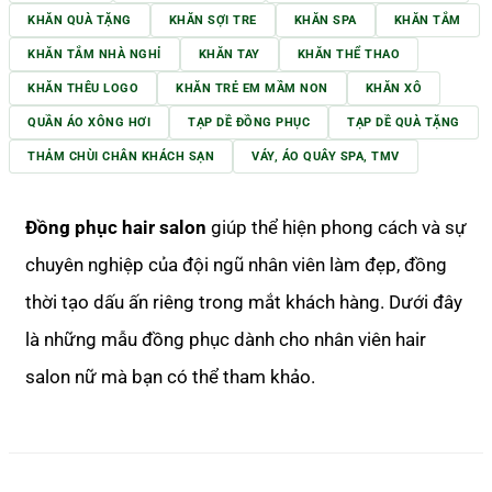
KHĂN QUÀ TẶNG
KHĂN SỢI TRE
KHĂN SPA
KHĂN TẮM
KHĂN TẮM NHÀ NGHỈ
KHĂN TAY
KHĂN THỂ THAO
KHĂN THÊU LOGO
KHĂN TRẺ EM MẦM NON
KHĂN XÔ
QUẦN ÁO XÔNG HƠI
TẠP DỀ ĐỒNG PHỤC
TẠP DỀ QUÀ TẶNG
THẢM CHÙI CHÂN KHÁCH SẠN
VÁY, ÁO QUÂY SPA, TMV
Đồng phục hair salon
giúp thể hiện phong cách và sự
chuyên nghiệp của đội ngũ nhân viên làm đẹp, đồng
thời tạo dấu ấn riêng trong mắt khách hàng. Dưới đây
là những mẫu đồng phục dành cho nhân viên hair
salon nữ mà bạn có thể tham khảo.