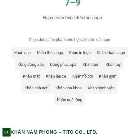
7–9
Ngày hoàn thiện đơn thêu logo
Chọn dòng sản phẩm phù hợp với tiệm của bạn
Khăn spa
Khăn thêu logo
Khăn in logo
Khăn khách sạn
Ga giường spa
Đồng phục spa
Khăn tắm
Khăn tay
Khăn mặt
Khăn lau xe
Khăn hồ bơi
Khăn gym
Khăn nhà nghỉ
Khăn nha khoa
Khăn bệnh viện
Khăn quà tặng
KHĂN NAM PHONG – TITO CO., LTD.
01