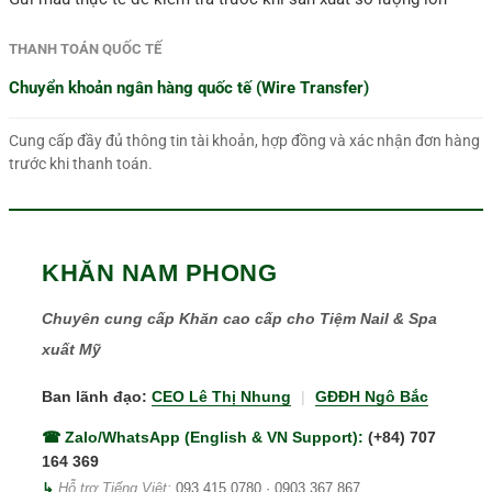
THANH TOÁN QUỐC TẾ
Chuyển khoản ngân hàng quốc tế (Wire Transfer)
Cung cấp đầy đủ thông tin tài khoản, hợp đồng và xác nhận đơn hàng
trước khi thanh toán.
KHĂN NAM PHONG
Chuyên cung cấp Khăn cao cấp cho Tiệm Nail & Spa
xuất Mỹ
Ban lãnh đạo:
CEO Lê Thị Nhung
|
GĐĐH Ngô Bắc
☎ Zalo/WhatsApp (English & VN Support):
(+84) 707
164 369
↳
Hỗ trợ Tiếng Việt:
093 415 0780
·
0903 367 867