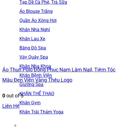
Tạp Dề Cà Phê, Trà Sữa
Áo Blouse Trắng
Quần Áo Xông Hơi
Khăn Nhà Nghỉ
Khăn Lau Xe
Băng Đô Spa
Váy Quây Spa
Khăn Nha Khoa
Áo Thun Polo Đồng Phục Nam Làm Nail, Tiệm Tóc
Khăn Bệnh Viện
Màu Đen Viền Vàng Thêu Logo
Giường Spa
KHĂN THỂ THAO
0
out of 5
Khăn Gym
Liên Hệ
Khăn Trải Thảm Yoga