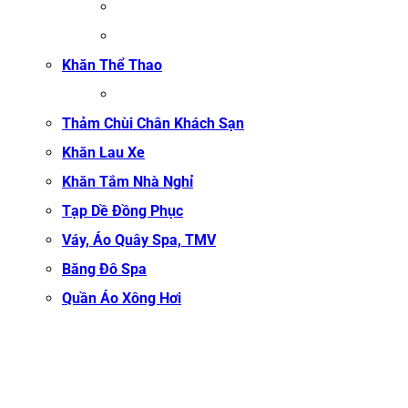
ĐỒNG PHỤC QUẢN LÝ SPA
ĐỒNG PHỤC KỸ THUẬT VIÊN SPA
Khăn Thể Thao
KHĂN TẬP GYM
Thảm Chùi Chân Khách Sạn
Khăn Lau Xe
Khăn Tắm Nhà Nghỉ
Tạp Dề Đồng Phục
Váy, Áo Quây Spa, TMV
Băng Đô Spa
Quần Áo Xông Hơi