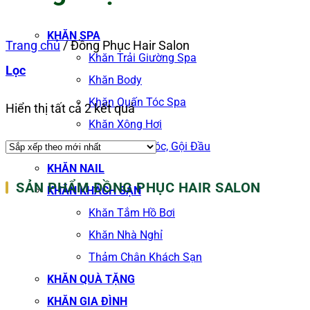
KHĂN SPA
Trang chủ
/
Đồng Phục Hair Salon
Khăn Trải Giường Spa
Lọc
Khăn Body
Khăn Quấn Tóc Spa
Đã
Hiển thị tất cả 2 kết quả
Khăn Xông Hơi
sắp
Khăn Salon Tóc, Gội Đầu
xếp
KHĂN NAIL
theo
SẢN PHẨM ĐỒNG PHỤC HAIR SALON
KHĂN KHÁCH SẠN
mới
Khăn Tắm Hồ Bơi
nhất
Khăn Nhà Nghỉ
Thảm Chân Khách Sạn
KHĂN QUÀ TẶNG
KHĂN GIA ĐÌNH