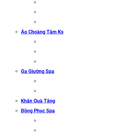
KHĂN QUẤN BODY (KHĂN BODY)
KHĂN QUẤN TÓC SPA
KHĂN XÔNG HƠI
Áo Choàng Tắm Ks
ÁO CHOÀNG TẮM SPA
ÁO CHOÀNG BÔNG COTTON
ÁO CHOÀNG TỔ ONG COTTON TRẮNG
Ga Giường Spa
GA GIƯỜNG NỐI MI
GA GIƯỜNG GỘI ĐẦU
Khăn Quà Tặng
Đồng Phục Spa
ĐỒNG PHỤC MASSAGE
ĐỒNG PHỤC LỄ TÂN SPA