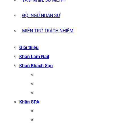
TẦM NHÌN, SỨ MỆNH
ĐỘI NGŨ NHÂN SỰ
MIỄN TRỪ TRÁCH NHIỆM
Giới thiệu
Khăn Làm Nail
Khăn Khách Sạn
KHĂN TẮM
KHĂN BÔNG XUẤT KHẨU
KHĂN MẶT
Khăn SPA
KHĂN TRẢI GIƯỜNG SPA
KHĂN GỘI SALON TÓC