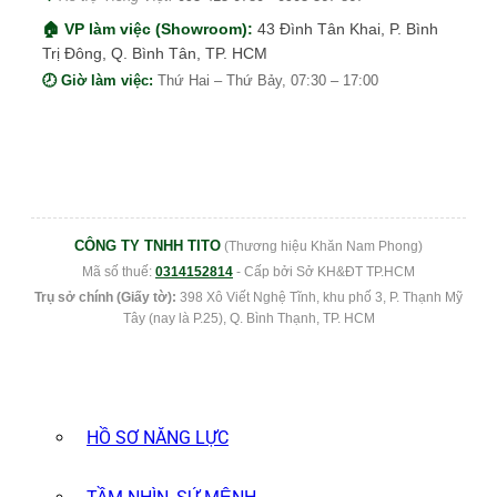
🏠 VP làm việc (Showroom):
43 Đình Tân Khai, P. Bình
Trị Đông, Q. Bình Tân, TP. HCM
🕗 Giờ làm việc:
Thứ Hai – Thứ Bảy, 07:30 – 17:00
CÔNG TY TNHH TITO
(Thương hiệu Khăn Nam Phong)
Mã số thuế:
0314152814
- Cấp bởi Sở KH&ĐT TP.HCM
Trụ sở chính (Giấy tờ):
398 Xô Viết Nghệ Tĩnh, khu phố 3, P. Thạnh Mỹ
Tây (nay là P.25), Q. Bình Thạnh, TP. HCM
HỒ SƠ NĂNG LỰC