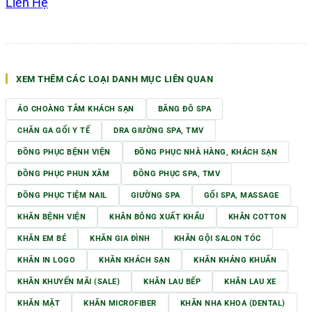
Liên Hệ
XEM THÊM CÁC LOẠI DANH MỤC LIÊN QUAN
ÁO CHOÀNG TẮM KHÁCH SẠN
BĂNG ĐÔ SPA
CHĂN GA GỐI Y TẾ
DRA GIƯỜNG SPA, TMV
ĐỒNG PHỤC BỆNH VIỆN
ĐỒNG PHỤC NHÀ HÀNG, KHÁCH SẠN
ĐỒNG PHỤC PHUN XĂM
ĐỒNG PHỤC SPA, TMV
ĐỒNG PHỤC TIỆM NAIL
GIƯỜNG SPA
GỐI SPA, MASSAGE
KHĂN BỆNH VIỆN
KHĂN BÔNG XUẤT KHẨU
KHĂN COTTON
KHĂN EM BÉ
KHĂN GIA ĐÌNH
KHĂN GỘI SALON TÓC
KHĂN IN LOGO
KHĂN KHÁCH SẠN
KHĂN KHÁNG KHUẨN
KHĂN KHUYẾN MÃI (SALE)
KHĂN LAU BẾP
KHĂN LAU XE
KHĂN MẶT
KHĂN MICROFIBER
KHĂN NHA KHOA (DENTAL)