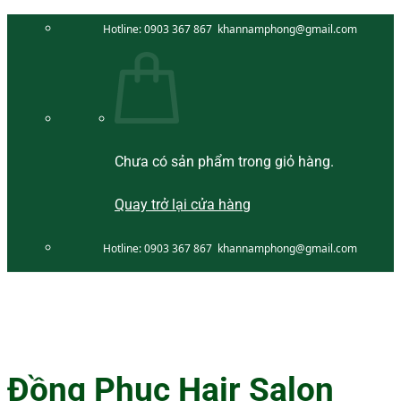
Bỏ
Hotline:
0903 367 867
khannamphong@gmail.com
qua
nội
dung
Chưa có sản phẩm trong giỏ hàng.
Quay trở lại cửa hàng
Hotline:
0903 367 867
khannamphong@gmail.com
Đồng Phục Hair Salon