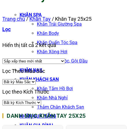
KHĂN SPA
Trang chủ
/
Khăn Tay
/
Khăn Tay 25x25
Khăn Trải Giường Spa
Lọc
Khăn Body
Khăn Quấn Tóc Spa
Đã
Hiển thị tất cả 2 kết quả
Khăn Xông Hơi
sắp
Khăn Salon Tóc, Gội Đầu
xếp
KHĂN NAIL
Lọc Theo Màu Sắc
theo
KHĂN KHÁCH SẠN
mới
Khăn Tắm Hồ Bơi
Lọc theo Kích Thước
nhất
Khăn Nhà Nghỉ
Thảm Chân Khách Sạn
DANH MỤC KHĂN TAY 25X25
KHĂN QUÀ TẶNG
KHĂN GIA ĐÌNH