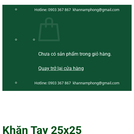
Bỏ
Hotline:
0903 367 867
khannamphong@gmail.com
qua
nội
dung
Chưa có sản phẩm trong giỏ hàng.
Quay trở lại cửa hàng
Hotline:
0903 367 867
khannamphong@gmail.com
Khăn Tay 25x25