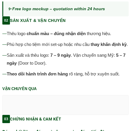
✨ Free logo mockup – quotation within 24 hours
SẢN XUẤT & VẬN CHUYỂN
02
—
Thêu logo
chuẩn màu – đúng nhận diện
thương hiệu.
—
Phù hợp cho tiệm mới set-up hoặc nhu cầu
thay khăn định kỳ
.
—
Sản xuất và thêu logo:
7 – 9 ngày
. Vận chuyển sang Mỹ:
5 – 7
ngày
(Door to Door).
—
Theo dõi hành trình đơn hàng
rõ ràng, hỗ trợ xuyên suốt.
VẬN CHUYỂN QUA
CHỨNG NHẬN & CAM KẾT
03