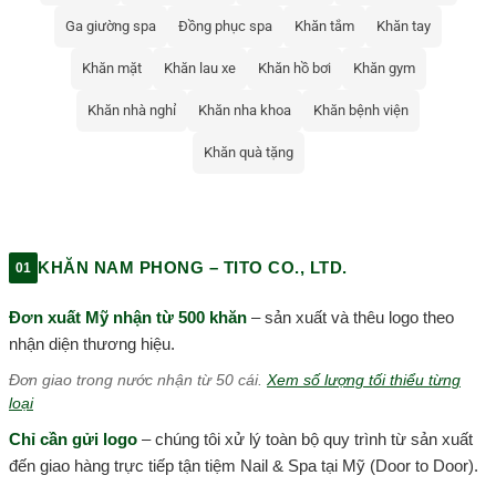
Ga giường spa
Đồng phục spa
Khăn tắm
Khăn tay
Khăn mặt
Khăn lau xe
Khăn hồ bơi
Khăn gym
Khăn nhà nghỉ
Khăn nha khoa
Khăn bệnh viện
Khăn quà tặng
KHĂN NAM PHONG – TITO CO., LTD.
01
Đơn xuất Mỹ nhận từ 500 khăn
– sản xuất và thêu logo theo
nhận diện thương hiệu.
Đơn giao trong nước nhận từ 50 cái.
Xem số lượng tối thiểu từng
loại
Chỉ cần gửi logo
– chúng tôi xử lý toàn bộ quy trình từ sản xuất
đến giao hàng trực tiếp tận tiệm Nail & Spa tại Mỹ (Door to Door).