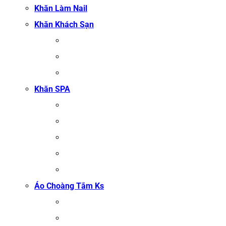
Khăn Làm Nail
Khăn Khách Sạn
KHĂN TẮM
KHĂN BÔNG XUẤT KHẨU
KHĂN MẶT
Khăn SPA
KHĂN TRẢI GIƯỜNG SPA
KHĂN GỘI SALON TÓC
KHĂN QUẤN BODY (KHĂN BODY)
KHĂN QUẤN TÓC SPA
KHĂN XÔNG HƠI
Áo Choàng Tắm Ks
ÁO CHOÀNG TẮM SPA
ÁO CHOÀNG BÔNG COTTON