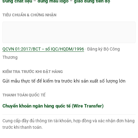
Đúng chất liệu
–
đúng màu logo
–
giao đúng tiến độ
TIÊU CHUẨN & CHỨNG NHẬN
QCVN 01:2017/BCT – số IQC/HQDM/1996
· Đăng ký Bộ Công
Thương
KIỂM TRA TRƯỚC KHI ĐẶT HÀNG
Gửi mẫu thực tế để kiểm tra trước khi sản xuất số lượng lớn
THANH TOÁN QUỐC TẾ
Chuyển khoản ngân hàng quốc tế (Wire Transfer)
Cung cấp đầy đủ thông tin tài khoản, hợp đồng và xác nhận đơn hàng
trước khi thanh toán.