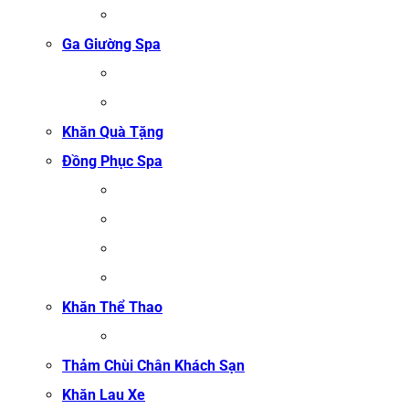
ÁO CHOÀNG TỔ ONG COTTON TRẮNG
Ga Giường Spa
GA GIƯỜNG NỐI MI
GA GIƯỜNG GỘI ĐẦU
Khăn Quà Tặng
Đồng Phục Spa
ĐỒNG PHỤC MASSAGE
ĐỒNG PHỤC LỄ TÂN SPA
ĐỒNG PHỤC QUẢN LÝ SPA
ĐỒNG PHỤC KỸ THUẬT VIÊN SPA
Khăn Thể Thao
KHĂN TẬP GYM
Thảm Chùi Chân Khách Sạn
Khăn Lau Xe