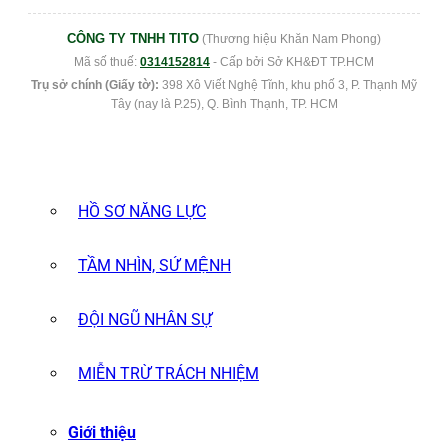
CÔNG TY TNHH TITO
(Thương hiệu Khăn Nam Phong)
Mã số thuế:
0314152814
- Cấp bởi Sở KH&ĐT TP.HCM
Trụ sở chính (Giấy tờ):
398 Xô Viết Nghệ Tĩnh, khu phố 3, P. Thạnh Mỹ
Tây (nay là P.25), Q. Bình Thạnh, TP. HCM
HỒ SƠ NĂNG LỰC
TẦM NHÌN, SỨ MỆNH
ĐỘI NGŨ NHÂN SỰ
MIỄN TRỪ TRÁCH NHIỆM
Giới thiệu