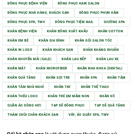
ĐỒNG PHỤC BỆNH VIỆN
ĐỒNG PHỤC HAIR SALON
ĐỒNG PHỤC NHÀ HÀNG, KHÁCH SẠN
ĐỒNG PHỤC PHUN XĂM
ĐỒNG PHỤC SPA, TMV
ĐỒNG PHỤC TIỆM NAIL
GIƯỜNG SPA
KHĂN BỆNH VIỆN
KHĂN BÔNG XUẤT KHẨU
KHĂN COTTON
KHĂN EM BÉ
KHĂN GIA ĐÌNH
KHĂN GỘI SALON TÓC
KHĂN IN LOGO
KHĂN KHÁCH SẠN
KHĂN KHÁNG KHUẨN
KHĂN KHUYẾN MÃI (SALE)
KHĂN LAU BẾP
KHĂN LAU XE
KHĂN MẶT
KHĂN MICROFIBER
KHĂN NHA KHOA (DENTAL)
KHĂN QUÀ TẶNG
KHĂN SỢI TRE
KHĂN SPA
KHĂN TẮM
KHĂN TẮM NHÀ NGHỈ
KHĂN TAY
KHĂN THỂ THAO
KHĂN THÊU LOGO
KHĂN TRẺ EM MẦM NON
KHĂN XÔ
QUẦN ÁO XÔNG HƠI
TẠP DỀ ĐỒNG PHỤC
TẠP DỀ QUÀ TẶNG
THẢM CHÙI CHÂN KHÁCH SẠN
VÁY, ÁO QUÂY SPA, TMV