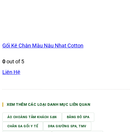
Gối Kê Chân Màu Nâu Nhạt Cotton
0
out of 5
Liên Hệ
XEM THÊM CÁC LOẠI DANH MỤC LIÊN QUAN
ÁO CHOÀNG TẮM KHÁCH SẠN
BĂNG ĐÔ SPA
CHĂN GA GỐI Y TẾ
DRA GIƯỜNG SPA, TMV