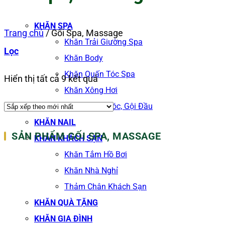
KHĂN SPA
Trang chủ
/
Gối Spa, Massage
Khăn Trải Giường Spa
Lọc
Khăn Body
Khăn Quấn Tóc Spa
Đã
Hiển thị tất cả 9 kết quả
Khăn Xông Hơi
sắp
Khăn Salon Tóc, Gội Đầu
xếp
KHĂN NAIL
theo
SẢN PHẨM GỐI SPA, MASSAGE
KHĂN KHÁCH SẠN
mới
Khăn Tắm Hồ Bơi
nhất
Khăn Nhà Nghỉ
Thảm Chân Khách Sạn
KHĂN QUÀ TẶNG
KHĂN GIA ĐÌNH