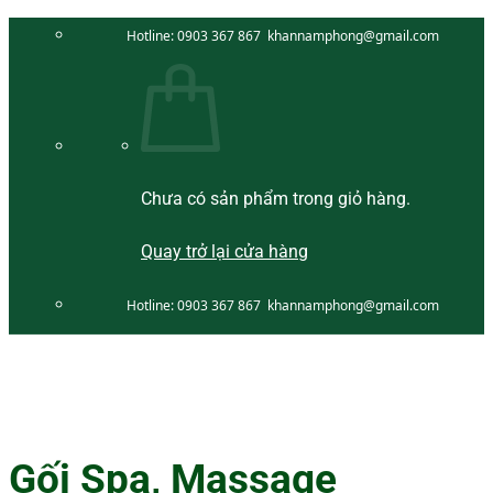
Bỏ
Hotline:
0903 367 867
khannamphong@gmail.com
qua
nội
dung
Chưa có sản phẩm trong giỏ hàng.
Quay trở lại cửa hàng
Hotline:
0903 367 867
khannamphong@gmail.com
Gối Spa, Massage