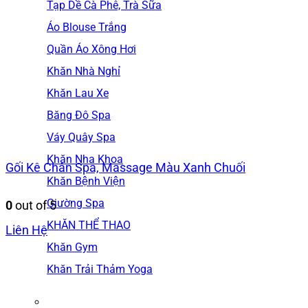
Tạp Dề Cà Phê, Trà Sữa
Áo Blouse Trắng
Quần Áo Xông Hơi
Khăn Nhà Nghỉ
Khăn Lau Xe
Băng Đô Spa
Váy Quây Spa
Khăn Nha Khoa
Gối Kê Chân Spa, Massage Màu Xanh Chuối
Khăn Bệnh Viện
Giường Spa
0
out of 5
KHĂN THỂ THAO
Liên Hệ
Khăn Gym
Khăn Trải Thảm Yoga