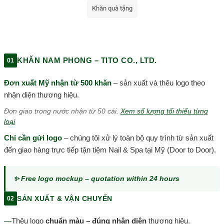
Khăn quà tặng
KHĂN NAM PHONG – TITO CO., LTD.
01
Đơn xuất Mỹ nhận từ 500 khăn
– sản xuất và thêu logo theo
nhận diện thương hiệu.
Đơn giao trong nước nhận từ 50 cái.
Xem số lượng tối thiểu từng
loại
Chỉ cần gửi logo
– chúng tôi xử lý toàn bộ quy trình từ sản xuất
đến giao hàng trực tiếp tận tiệm Nail & Spa tại Mỹ (Door to Door).
✨ Free logo mockup – quotation within 24 hours
SẢN XUẤT & VẬN CHUYỂN
02
—
Thêu logo
chuẩn màu – đúng nhận diện
thương hiệu.