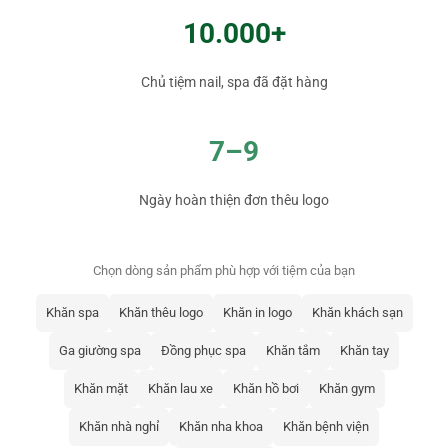
10.000+
Chủ tiệm nail, spa đã đặt hàng
7–9
Ngày hoàn thiện đơn thêu logo
Chọn dòng sản phẩm phù hợp với tiệm của bạn
Khăn spa
Khăn thêu logo
Khăn in logo
Khăn khách sạn
Ga giường spa
Đồng phục spa
Khăn tắm
Khăn tay
Khăn mặt
Khăn lau xe
Khăn hồ bơi
Khăn gym
Khăn nhà nghỉ
Khăn nha khoa
Khăn bệnh viện