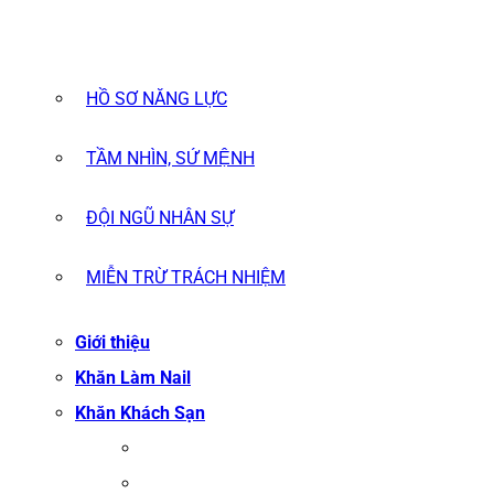
HỒ SƠ NĂNG LỰC
TẦM NHÌN, SỨ MỆNH
ĐỘI NGŨ NHÂN SỰ
MIỄN TRỪ TRÁCH NHIỆM
Giới thiệu
Khăn Làm Nail
Khăn Khách Sạn
KHĂN TẮM
KHĂN BÔNG XUẤT KHẨU