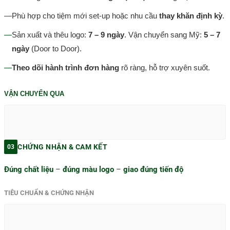
—
Phù hợp cho tiệm mới set-up hoặc nhu cầu
thay khăn định kỳ
.
—
Sản xuất và thêu logo:
7 – 9 ngày
. Vận chuyển sang Mỹ:
5 – 7
ngày
(Door to Door).
—
Theo dõi hành trình đơn hàng
rõ ràng, hỗ trợ xuyên suốt.
VẬN CHUYỂN QUA
CHỨNG NHẬN & CAM KẾT
03
Đúng chất liệu
–
đúng màu logo
–
giao đúng tiến độ
TIÊU CHUẨN & CHỨNG NHẬN