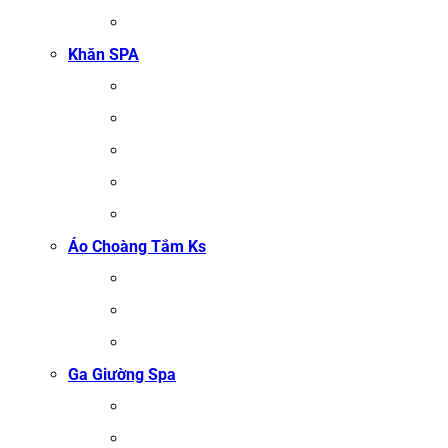
KHĂN MẶT
Khăn SPA
KHĂN TRẢI GIƯỜNG SPA
KHĂN GỘI SALON TÓC
KHĂN QUẤN BODY (KHĂN BODY)
KHĂN QUẤN TÓC SPA
KHĂN XÔNG HƠI
Áo Choàng Tắm Ks
ÁO CHOÀNG TẮM SPA
ÁO CHOÀNG BÔNG COTTON
ÁO CHOÀNG TỔ ONG COTTON TRẮNG
Ga Giường Spa
GA GIƯỜNG NỐI MI
GA GIƯỜNG GỘI ĐẦU