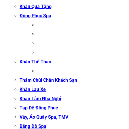
Khăn Quà Tặng
Đồng Phục Spa
ĐỒNG PHỤC MASSAGE
ĐỒNG PHỤC LỄ TÂN SPA
ĐỒNG PHỤC QUẢN LÝ SPA
ĐỒNG PHỤC KỸ THUẬT VIÊN SPA
Khăn Thể Thao
KHĂN TẬP GYM
Thảm Chùi Chân Khách Sạn
Khăn Lau Xe
Khăn Tắm Nhà Nghỉ
Tạp Dề Đồng Phục
Váy, Áo Quây Spa, TMV
Băng Đô Spa