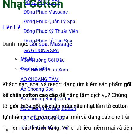
Nhạt Cotton
ĐỒNG PHỤC SPA
Đồng Phục Massage
Đồng Phục Quản Lý Spa
Liên Hệ
Đồng Phục Kỹ Thuật Viên
Đồng Phục Lễ Tân Spa
Danh mục:
Gối Spa, Massage
GA GIƯỜNG SPA
Mô tả
Ga Giường Gội Đầu
Đánh giá (0)
Ga Nối Mi Phun Xăm
ÁO CHOÀNG TẮM
Khách sạn, spa, và resort đang tìm kiếm sản phẩm
gối
Áo Choàng Spa
kê chân cotton cao cấp
để nâng tầm dịch vụ? Chúng
Áo Choàng Bông Cotton
tôi giới thiệu
gối kê chân màu nâu nhạt
làm từ
cotton
Áo Choàng Tổ Ong Cotton
tự nhiên
, mang đến sự thoải mái và đẳng cấp cho trải
TẠP DỀ ĐỒNG PHỤC
nghiệm của khách hàng. Với chất liệu mềm mại và tiện
Tạp Dề Làm Nails, Tóc