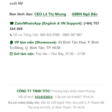
xuất Mỹ
Ban lãnh đạo:
CEO Lê Thị Nhung
|
GĐĐH Ngô Bắc
☎ Zalo/WhatsApp (English & VN Support):
(+84) 707
164 369
↳
Hỗ trợ Tiếng Việt:
093 415 0780
·
0903 367 867
🏠 VP làm việc (Showroom):
43 Đình Tân Khai, P. Bình
Trị Đông, Q. Bình Tân, TP. HCM
🕗 Giờ làm việc:
Thứ Hai – Thứ Bảy, 07:30 – 17:00
CÔNG TY TNHH TITO
(Thương hiệu Khăn Nam Phong)
Mã số thuế:
0314152814
- Cấp bởi Sở KH&ĐT TP.HCM
Trụ sở chính (Giấy tờ):
398 Xô Viết Nghệ Tĩnh, khu phố 3, P. Thạnh Mỹ
Tây (nay là P.25), Q. Bình Thạnh, TP. HCM