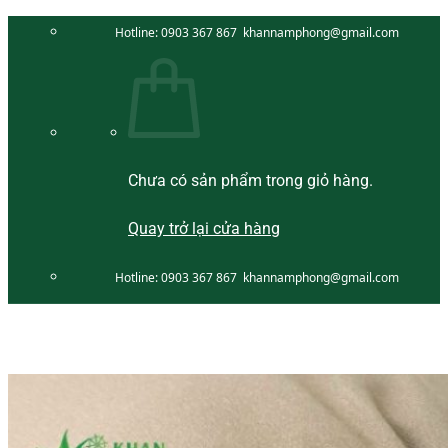
Bỏ
Hotline:
0903 367 867
khannamphong@gmail.com
qua
nội
dung
Chưa có sản phẩm trong giỏ hàng.
Quay trở lại cửa hàng
Hotline:
0903 367 867
khannamphong@gmail.com