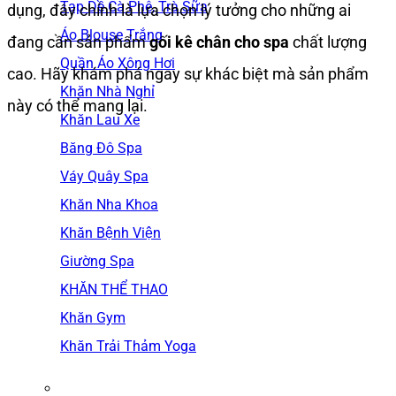
Tạp Dề Cà Phê, Trà Sữa
dụng, đây chính là lựa chọn lý tưởng cho những ai
Áo Blouse Trắng
đang cần sản phẩm
gối kê chân cho spa
chất lượng
Quần Áo Xông Hơi
cao. Hãy khám phá ngay sự khác biệt mà sản phẩm
Khăn Nhà Nghỉ
này có thể mang lại.
Khăn Lau Xe
Băng Đô Spa
Váy Quây Spa
Khăn Nha Khoa
Khăn Bệnh Viện
Giường Spa
KHĂN THỂ THAO
Khăn Gym
Khăn Trải Thảm Yoga