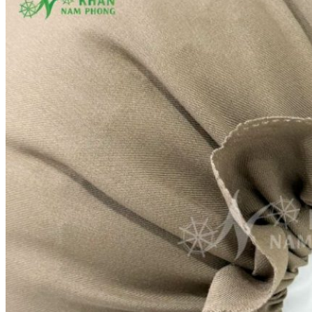
KHĂN SPA
Khăn Trải Giường Spa
Khăn Body
Khăn Quấn Tóc Spa
Khăn Xông Hơi
Khăn Salon Tóc, Gội Đầu
KHĂN NAIL
KHĂN KHÁCH SẠN
Khăn Tắm Hồ Bơi
Khăn Nhà Nghỉ
Thảm Chân Khách Sạn
KHĂN QUÀ TẶNG
KHĂN GIA ĐÌNH