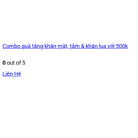
Combo quà tặng khăn mặt, tắm & khăn lụa với 500k
0
out of 5
Liên Hệ