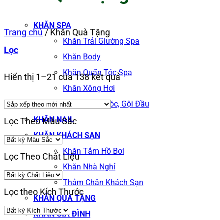
KHĂN SPA
Trang chủ
/
Khăn Quà Tặng
Khăn Trải Giường Spa
Lọc
Khăn Body
Khăn Quấn Tóc Spa
Đã
Hiển thị 1–21 của 138 kết quả
Khăn Xông Hơi
sắp
Khăn Salon Tóc, Gội Đầu
xếp
KHĂN NAIL
Lọc Theo Màu Sắc
theo
KHĂN KHÁCH SẠN
mới
Khăn Tắm Hồ Bơi
Lọc Theo Chất Liệu
nhất
Khăn Nhà Nghỉ
Thảm Chân Khách Sạn
Lọc theo Kích Thước
KHĂN QUÀ TẶNG
KHĂN GIA ĐÌNH