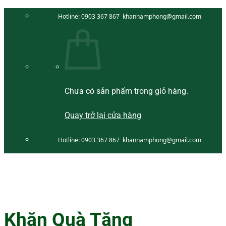
Bỏ
Hotline:
0903 367 867
khannamphong@gmail.com
qua
nội
dung
Chưa có sản phẩm trong giỏ hàng.
Quay trở lại cửa hàng
Hotline:
0903 367 867
khannamphong@gmail.com
Khăn Quà Tặng