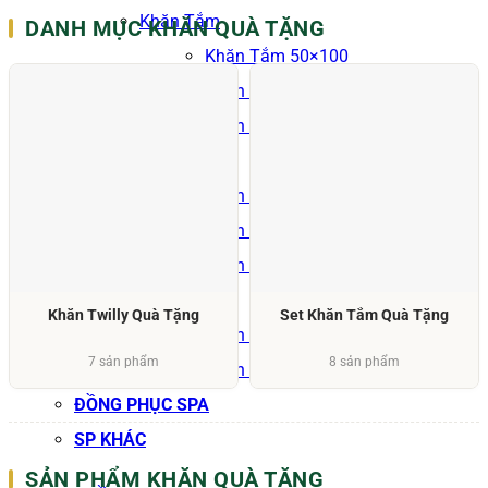
Khăn Tắm
DANH MỤC KHĂN QUÀ TẶNG
Khăn Tắm 50×100
Khăn Tắm 60×120
Khăn Tắm 70×140
Khăn Mặt
Khăn Mặt 34×70
Khăn Mặt 34×80
Khăn Mặt 40×80
Khăn Tay
Khăn Twilly Quà Tặng
Set Khăn Tắm Quà Tặng
Khăn Tay 20×20
7 sản phẩm
8 sản phẩm
Khăn Tay 25×25
ĐỒNG PHỤC SPA
SP KHÁC
SẢN PHẨM KHĂN QUÀ TẶNG