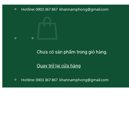
Bỏ
Hotline:
0903 367 867
khannamphong@gmail.com
qua
nội
dung
Chưa có sản phẩm trong giỏ hàng.
Quay trở lại cửa hàng
Hotline:
0903 367 867
khannamphong@gmail.com