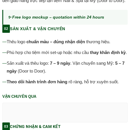
đến giao hàng trực tiếp tận tiệm Nail & Spa tại Mỹ (Door to Door).
✨ Free logo mockup – quotation within 24 hours
SẢN XUẤT & VẬN CHUYỂN
02
—
Thêu logo
chuẩn màu – đúng nhận diện
thương hiệu.
—
Phù hợp cho tiệm mới set-up hoặc nhu cầu
thay khăn định kỳ
.
—
Sản xuất và thêu logo:
7 – 9 ngày
. Vận chuyển sang Mỹ:
5 – 7
ngày
(Door to Door).
—
Theo dõi hành trình đơn hàng
rõ ràng, hỗ trợ xuyên suốt.
VẬN CHUYỂN QUA
CHỨNG NHẬN & CAM KẾT
03