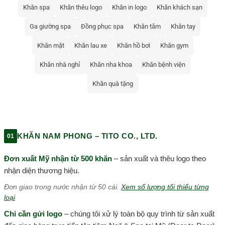
Khăn spa
Khăn thêu logo
Khăn in logo
Khăn khách sạn
Ga giường spa
Đồng phục spa
Khăn tắm
Khăn tay
Khăn mặt
Khăn lau xe
Khăn hồ bơi
Khăn gym
Khăn nhà nghỉ
Khăn nha khoa
Khăn bệnh viện
Khăn quà tặng
KHĂN NAM PHONG – TITO CO., LTD.
01
Đơn xuất Mỹ nhận từ 500 khăn
– sản xuất và thêu logo theo
nhận diện thương hiệu.
Đơn giao trong nước nhận từ 50 cái.
Xem số lượng tối thiểu từng
loại
Chỉ cần gửi logo
– chúng tôi xử lý toàn bộ quy trình từ sản xuất