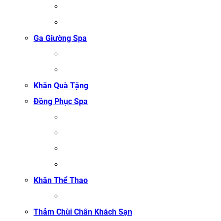
ÁO CHOÀNG BÔNG COTTON
ÁO CHOÀNG TỔ ONG COTTON TRẮNG
Ga Giường Spa
GA GIƯỜNG NỐI MI
GA GIƯỜNG GỘI ĐẦU
Khăn Quà Tặng
Đồng Phục Spa
ĐỒNG PHỤC MASSAGE
ĐỒNG PHỤC LỄ TÂN SPA
ĐỒNG PHỤC QUẢN LÝ SPA
ĐỒNG PHỤC KỸ THUẬT VIÊN SPA
Khăn Thể Thao
KHĂN TẬP GYM
Thảm Chùi Chân Khách Sạn