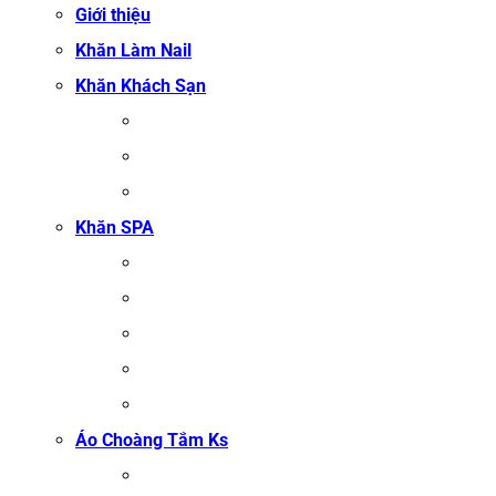
Giới thiệu
Khăn Làm Nail
Khăn Khách Sạn
KHĂN TẮM
KHĂN BÔNG XUẤT KHẨU
KHĂN MẶT
Khăn SPA
KHĂN TRẢI GIƯỜNG SPA
KHĂN GỘI SALON TÓC
KHĂN QUẤN BODY (KHĂN BODY)
KHĂN QUẤN TÓC SPA
KHĂN XÔNG HƠI
Áo Choàng Tắm Ks
ÁO CHOÀNG TẮM SPA