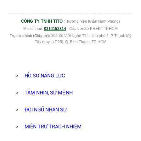
CÔNG TY TNHH TITO
(Thương hiệu Khăn Nam Phong)
Mã số thuế:
0314152814
- Cấp bởi Sở KH&ĐT TP.HCM
Trụ sở chính (Giấy tờ):
398 Xô Viết Nghệ Tĩnh, khu phố 3, P. Thạnh Mỹ
Tây (nay là P.25), Q. Bình Thạnh, TP. HCM
HỒ SƠ NĂNG LỰC
TẦM NHÌN, SỨ MỆNH
ĐỘI NGŨ NHÂN SỰ
MIỄN TRỪ TRÁCH NHIỆM