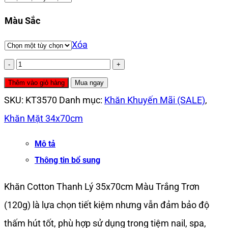
Màu Sắc
Xóa
[HÀNG
B]
Thêm vào giỏ hàng
Mua ngay
Khăn
SKU:
KT3570
Danh mục:
Khăn Khuyến Mãi (SALE)
,
Cotton
Khăn Mặt 34x70cm
Thanh
Mô tả
Lý
Thông tin bổ sung
35*70cm
Khăn Cotton Thanh Lý 35x70cm Màu Trắng Trơn
Màu
(120g) là lựa chọn tiết kiệm nhưng vẫn đảm bảo độ
Trắng
thấm hút tốt, phù hợp sử dụng trong tiệm nail, spa,
Trơn