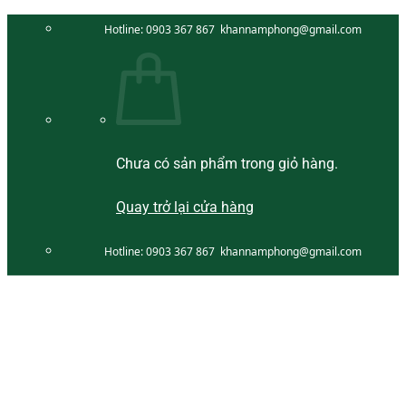
Bỏ
Hotline:
0903 367 867
khannamphong@gmail.com
qua
nội
dung
Chưa có sản phẩm trong giỏ hàng.
Quay trở lại cửa hàng
Hotline:
0903 367 867
khannamphong@gmail.com