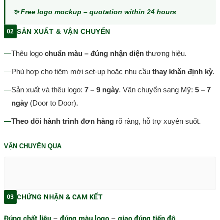
✨ Free logo mockup – quotation within 24 hours
SẢN XUẤT & VẬN CHUYỂN
02
—
Thêu logo
chuẩn màu – đúng nhận diện
thương hiệu.
—
Phù hợp cho tiệm mới set-up hoặc nhu cầu
thay khăn định kỳ
.
—
Sản xuất và thêu logo:
7 – 9 ngày
. Vận chuyển sang Mỹ:
5 – 7
ngày
(Door to Door).
—
Theo dõi hành trình đơn hàng
rõ ràng, hỗ trợ xuyên suốt.
VẬN CHUYỂN QUA
CHỨNG NHẬN & CAM KẾT
03
Đúng chất liệu
–
đúng màu logo
–
giao đúng tiến độ