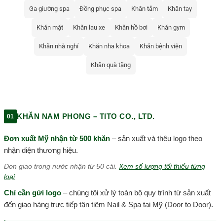
Ga giường spa
Đồng phục spa
Khăn tắm
Khăn tay
Khăn mặt
Khăn lau xe
Khăn hồ bơi
Khăn gym
Khăn nhà nghỉ
Khăn nha khoa
Khăn bệnh viện
Khăn quà tặng
KHĂN NAM PHONG – TITO CO., LTD.
01
Đơn xuất Mỹ nhận từ 500 khăn
– sản xuất và thêu logo theo
nhận diện thương hiệu.
Đơn giao trong nước nhận từ 50 cái.
Xem số lượng tối thiểu từng
loại
Chỉ cần gửi logo
– chúng tôi xử lý toàn bộ quy trình từ sản xuất
đến giao hàng trực tiếp tận tiệm Nail & Spa tại Mỹ (Door to Door).