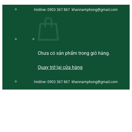
Bỏ
Hotline:
0903 367 867
khannamphong@gmail.com
qua
nội
dung
Chưa có sản phẩm trong giỏ hàng.
Quay trở lại cửa hàng
Hotline:
0903 367 867
khannamphong@gmail.com