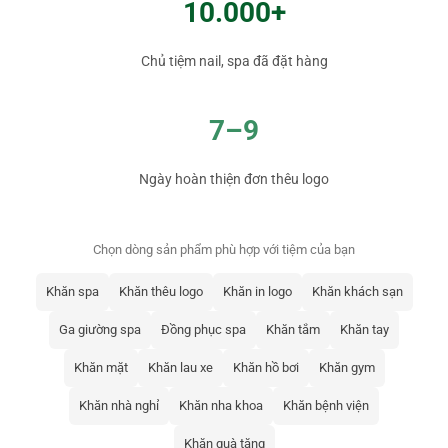
10.000+
Chủ tiệm nail, spa đã đặt hàng
7–9
Ngày hoàn thiện đơn thêu logo
Chọn dòng sản phẩm phù hợp với tiệm của bạn
Khăn spa
Khăn thêu logo
Khăn in logo
Khăn khách sạn
Ga giường spa
Đồng phục spa
Khăn tắm
Khăn tay
Khăn mặt
Khăn lau xe
Khăn hồ bơi
Khăn gym
Khăn nhà nghỉ
Khăn nha khoa
Khăn bệnh viện
Khăn quà tặng