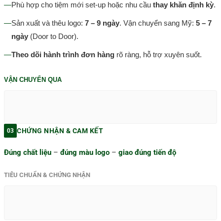
—
Phù hợp cho tiệm mới set-up hoặc nhu cầu
thay khăn định kỳ
.
—
Sản xuất và thêu logo:
7 – 9 ngày
. Vận chuyển sang Mỹ:
5 – 7
ngày
(Door to Door).
—
Theo dõi hành trình đơn hàng
rõ ràng, hỗ trợ xuyên suốt.
VẬN CHUYỂN QUA
CHỨNG NHẬN & CAM KẾT
03
Đúng chất liệu
–
đúng màu logo
–
giao đúng tiến độ
TIÊU CHUẨN & CHỨNG NHẬN