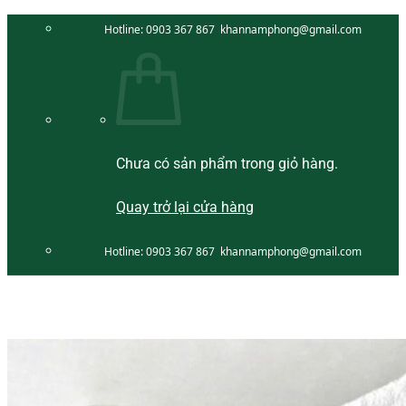
Bỏ
Hotline:
0903 367 867
khannamphong@gmail.com
qua
nội
dung
Chưa có sản phẩm trong giỏ hàng.
Quay trở lại cửa hàng
Hotline:
0903 367 867
khannamphong@gmail.com