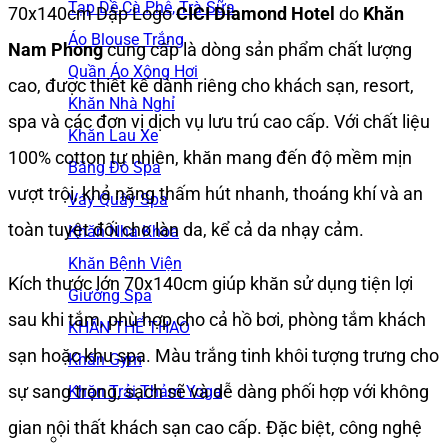
Tạp Dề Cà Phê, Trà Sữa
70x140cm Dập Logo
CICI Diamond Hotel
do
Khăn
Áo Blouse Trắng
Nam Phong
cung cấp là dòng sản phẩm chất lượng
Quần Áo Xông Hơi
cao, được thiết kế dành riêng cho khách sạn, resort,
Khăn Nhà Nghỉ
spa và các đơn vị dịch vụ lưu trú cao cấp. Với chất liệu
Khăn Lau Xe
100% cotton tự nhiên, khăn mang đến độ mềm mịn
Băng Đô Spa
vượt trội, khả năng thấm hút nhanh, thoáng khí và an
Váy Quây Spa
toàn tuyệt đối cho làn da, kể cả da nhạy cảm.
Khăn Nha Khoa
Khăn Bệnh Viện
Kích thước lớn 70x140cm giúp khăn sử dụng tiện lợi
Giường Spa
sau khi tắm, phù hợp cho cả hồ bơi, phòng tắm khách
KHĂN THỂ THAO
sạn hoặc khu spa. Màu trắng tinh khôi tượng trưng cho
Khăn Gym
sự sang trọng, sạch sẽ và dễ dàng phối hợp với không
Khăn Trải Thảm Yoga
gian nội thất khách sạn cao cấp. Đặc biệt, công nghệ