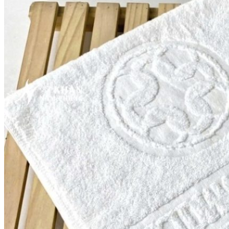
KHĂN SPA
Khăn Trải Giường Spa
Khăn Body
Khăn Quấn Tóc Spa
Khăn Xông Hơi
Khăn Salon Tóc, Gội Đầu
KHĂN NAIL
KHĂN KHÁCH SẠN
Khăn Tắm Hồ Bơi
Khăn Nhà Nghỉ
Thảm Chân Khách Sạn
KHĂN QUÀ TẶNG
KHĂN GIA ĐÌNH