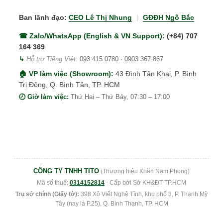
Ban lãnh đạo:
CEO Lê Thị Nhung
|
GĐĐH Ngô Bắc
☎ Zalo/WhatsApp (English & VN Support):
(+84) 707
164 369
↳
Hỗ trợ Tiếng Việt:
093 415 0780
·
0903 367 867
🏠 VP làm việc (Showroom):
43 Đình Tân Khai, P. Bình
Trị Đông, Q. Bình Tân, TP. HCM
🕗 Giờ làm việc:
Thứ Hai – Thứ Bảy, 07:30 – 17:00
CÔNG TY TNHH TITO
(Thương hiệu Khăn Nam Phong)
Mã số thuế:
0314152814
- Cấp bởi Sở KH&ĐT TP.HCM
Trụ sở chính (Giấy tờ):
398 Xô Viết Nghệ Tĩnh, khu phố 3, P. Thạnh Mỹ
Tây (nay là P.25), Q. Bình Thạnh, TP. HCM