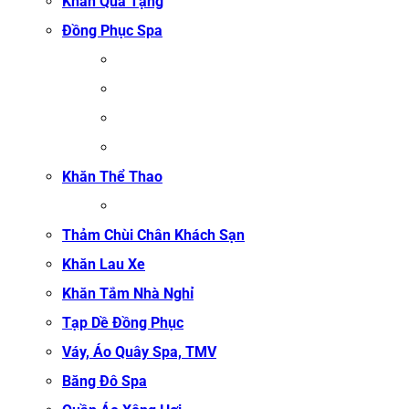
Khăn Quà Tặng
Đồng Phục Spa
ĐỒNG PHỤC MASSAGE
ĐỒNG PHỤC LỄ TÂN SPA
ĐỒNG PHỤC QUẢN LÝ SPA
ĐỒNG PHỤC KỸ THUẬT VIÊN SPA
Khăn Thể Thao
KHĂN TẬP GYM
Thảm Chùi Chân Khách Sạn
Khăn Lau Xe
Khăn Tắm Nhà Nghỉ
Tạp Dề Đồng Phục
Váy, Áo Quây Spa, TMV
Băng Đô Spa