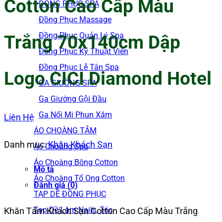
Cotton Cao Cấp Màu
ĐỒNG PHỤC SPA
Đồng Phục Massage
Đồng Phục Quản Lý Spa
Trắng 70x140cm Dập
Đồng Phục Kỹ Thuật Viên
Đồng Phục Lễ Tân Spa
Logo CICI Diamond Hotel
GA GIƯỜNG SPA
Ga Giường Gội Đầu
Ga Nối Mi Phun Xăm
Liên Hệ
ÁO CHOÀNG TẮM
Danh mục:
Khăn Khách Sạn
Áo Choàng Spa
Áo Choàng Bông Cotton
Mô tả
Áo Choàng Tổ Ong Cotton
Đánh giá (0)
TẠP DỀ ĐỒNG PHỤC
Tạp Dề Làm Nails, Tóc
Khăn Tắm Khách Sạn Cotton Cao Cấp Màu Trắng