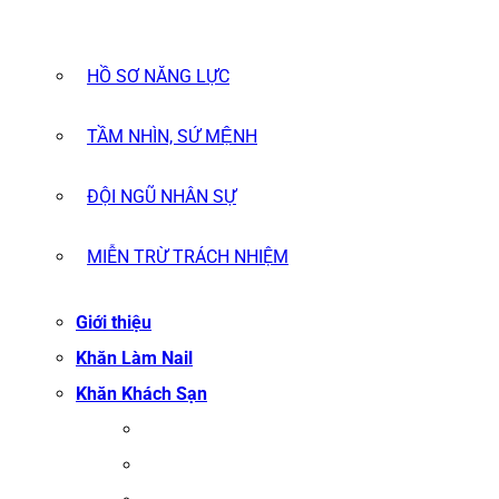
HỒ SƠ NĂNG LỰC
TẦM NHÌN, SỨ MỆNH
ĐỘI NGŨ NHÂN SỰ
MIỄN TRỪ TRÁCH NHIỆM
Giới thiệu
Khăn Làm Nail
Khăn Khách Sạn
KHĂN TẮM
KHĂN BÔNG XUẤT KHẨU