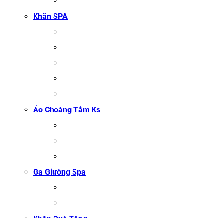
KHĂN MẶT
Khăn SPA
KHĂN TRẢI GIƯỜNG SPA
KHĂN GỘI SALON TÓC
KHĂN QUẤN BODY (KHĂN BODY)
KHĂN QUẤN TÓC SPA
KHĂN XÔNG HƠI
Áo Choàng Tắm Ks
ÁO CHOÀNG TẮM SPA
ÁO CHOÀNG BÔNG COTTON
ÁO CHOÀNG TỔ ONG COTTON TRẮNG
Ga Giường Spa
GA GIƯỜNG NỐI MI
GA GIƯỜNG GỘI ĐẦU