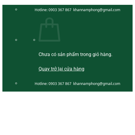
Bỏ
Hotline:
0903 367 867
khannamphong@gmail.com
qua
nội
dung
Chưa có sản phẩm trong giỏ hàng.
Quay trở lại cửa hàng
Hotline:
0903 367 867
khannamphong@gmail.com