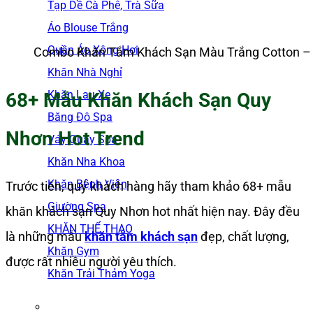
Tạp Dề Cà Phê, Trà Sữa
Áo Blouse Trắng
Quần Áo Xông Hơi
Combo Khăn Tắm Khách Sạn Màu Trắng Cotton – 
Khăn Nhà Nghỉ
Khăn Lau Xe
68+ Mẫu Khăn Khách Sạn Quy
Băng Đô Spa
Nhơn Hot Trend
Váy Quây Spa
Khăn Nha Khoa
Khăn Bệnh Viện
Trước tiên, quý khách hàng hãy tham khảo 68+ mẫu
Giường Spa
khăn khách sạn Quy Nhơn hot nhất hiện nay. Đây đều
KHĂN THỂ THAO
là những mẫu
khăn tắm khách sạn
đẹp, chất lượng,
Khăn Gym
được rất nhiều người yêu thích.
Khăn Trải Thảm Yoga