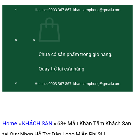
Bỏ
Hotline:
0903 367 867
khannamphong@gmail.com
qua
nội
dung
Chưa có sản phẩm trong giỏ hàng.
Quay trở lại cửa hàng
Hotline:
0903 367 867
khannamphong@gmail.com
Home
»
KHÁCH SẠN
»
68+ Mẫu Khăn Tắm Khách Sạn
tại Quy Nhơn Hỗ Trợ Dập Logo Miễn Phí SLL