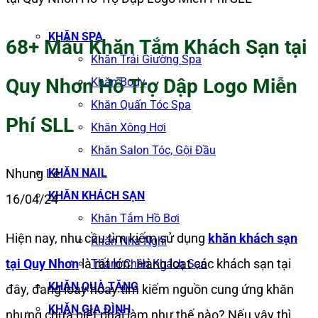
KHĂN SPA
68+ Mẫu Khăn Tắm Khách Sạn tại
Khăn Trải Giường Spa
Quy Nhơn Hỗ Trợ Dập Logo Miễn
Khăn Body
Khăn Quấn Tóc Spa
Phí SLL
Khăn Xông Hơi
Khăn Salon Tóc, Gội Đầu
KHĂN NAIL
Nhung Lê
KHĂN KHÁCH SẠN
16/04/24
Khăn Tắm Hồ Bơi
Hiện nay, nhu cầu tìm kiếm sử dụng
khăn khách sạn
Khăn Nhà Nghỉ
tại Quy Nhơn
là rất lớn. Hàng loạt các khách sạn tại
Thảm Chân Khách Sạn
KHĂN QUÀ TẶNG
đây, đang loay hoay tìm kiếm nguồn cung ứng khăn
KHĂN GIA ĐÌNH
nhưng chưa biết phải làm như thế nào? Nếu vậy thì