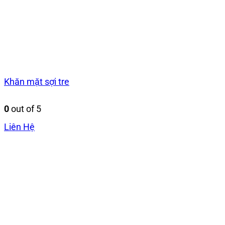
Khăn mặt sợi tre
0
out of 5
Liên Hệ