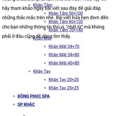
Khăn Tắm
hãy tham khảo ngay bài viết sau đây để giải đáp
Khăn Tắm 50×100
những thắc mắc trên nhé. Bài viết hứa hẹn đem đến
Khăn Tắm 60×120
cho bạn những thông tin thú vị, “chất lừ” mà không
Khăn Tắm 70×140
phải ở đâu cũng dễ dàng tìm thấy.
Khăn Mặt
Khăn Mặt 34×70
Khăn Mặt 34×80
Khăn Mặt 40×80
Khăn Tay
Khăn Tay 20×20
Khăn Tay 25×25
ĐỒNG PHỤC SPA
SP KHÁC