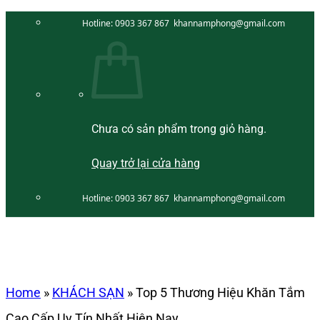
Bỏ
Hotline:
0903 367 867
khannamphong@gmail.com
qua
nội
dung
Chưa có sản phẩm trong giỏ hàng.
Quay trở lại cửa hàng
Hotline:
0903 367 867
khannamphong@gmail.com
Home
»
KHÁCH SẠN
»
Top 5 Thương Hiệu Khăn Tắm
Cao Cấp Uy Tín Nhất Hiện Nay