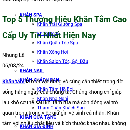
KHĂN SPA
Top 5 Thương Hiệu Khăn Tắm Cao
Khăn Trải Giường Spa
Cấp Uy Tín Nhất Hiện Nay
Khăn Body
Khăn Quấn Tóc Spa
Khăn Xông Hơi
Nhung Lê
Khăn Salon Tóc, Gội Đầu
06/08/24
KHĂN NAIL
KHĂN KHÁCH SẠN
Khăn tắm
là một vật dụng vô cùng cần thiết trong đời
Khăn Tắm Hồ Bơi
sống hằng ngày của chúng ta. Chúng không chỉ giúp
Khăn Nhà Nghỉ
lau khô cơ thể sau khi tắm rửa mà còn đóng vai trò
Thảm Chân Khách Sạn
quan trọng trong việc giữ gìn vệ sinh cá nhân. Khăn
KHĂN QUÀ TẶNG
tắm với nhiều chất liệu và kích thước khác nhau không
KHĂN GIA ĐÌNH