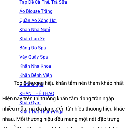
Tạp Dề Cà Phê, Trà Sữa
Áo Blouse Trắng
Quần Áo Xông Hơi
Khăn Nhà Nghỉ
Khăn Lau Xe
Băng Đô Spa
Váy Quây Spa
Khăn Nha Khoa
Khăn Bệnh Viện
Top 5 thương hiệu khăn tắm nên tham khảo nhất
Giường Spa
KHĂN THỂ THAO
Hiện nay trên thị trường khăn tắm đang tràn ngập
Khăn Gym
nhiều mẫu mã đa dạng đến từ nhiều thương hiệu khác
Khăn Trải Thảm Yoga
nhau. Mỗi thương hiệu đều mang một nét đặc trưng