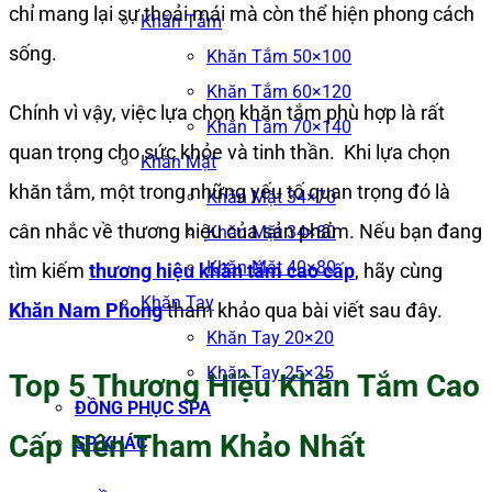
chỉ mang lại sự thoải mái mà còn thể hiện phong cách
Khăn Tắm
sống.
Khăn Tắm 50×100
Khăn Tắm 60×120
Chính vì vậy, việc lựa chọn khăn tắm phù hợp là rất
Khăn Tắm 70×140
quan trọng cho sức khỏe và tinh thần. Khi lựa chọn
Khăn Mặt
khăn tắm, một trong những yếu tố quan trọng đó là
Khăn Mặt 34×70
cân nhắc về thương hiệu của sản phẩm. Nếu bạn đang
Khăn Mặt 34×80
Khăn Mặt 40×80
tìm kiếm
thương hiệu khăn tắm cao cấp
, hãy cùng
Khăn Tay
Khăn Nam Phong
tham khảo qua bài viết sau đây.
Khăn Tay 20×20
Khăn Tay 25×25
Top 5 Thương Hiệu Khăn Tắm Cao
ĐỒNG PHỤC SPA
Cấp Nên Tham Khảo Nhất
SP KHÁC