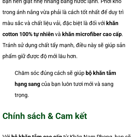
bạn nên giặt nhẹ nhàng bằng nước lạnh. Phơi khô
trong ánh nắng vừa phải là cách tốt nhất để duy trì
màu sắc và chất liệu vải, đặc biệt là đối với
khăn
cotton 100% tự nhiên
và
khăn microfiber cao cấp
.
Tránh sử dụng chất tẩy mạnh, điều này sẽ giúp sản
phẩm giữ được độ mới lâu hơn.
Chăm sóc đúng cách sẽ giúp
bộ khăn tắm
hạng sang
của bạn luôn tươi mới và sang
trọng.
Chính sách & Cam kết
Với
bộ khăn tắm cao cấp
từ Khăn Nam Phong, bạn sẽ