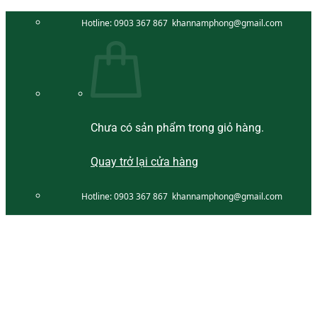
Bỏ
Hotline:
0903 367 867
khannamphong@gmail.com
qua
nội
dung
Chưa có sản phẩm trong giỏ hàng.
Quay trở lại cửa hàng
Hotline:
0903 367 867
khannamphong@gmail.com