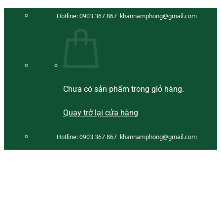
Bỏ
Hotline:
0903 367 867
khannamphong@gmail.com
qua
nội
dung
Chưa có sản phẩm trong giỏ hàng.
Quay trở lại cửa hàng
Hotline:
0903 367 867
khannamphong@gmail.com