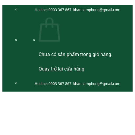
Bỏ
Hotline:
0903 367 867
khannamphong@gmail.com
qua
nội
dung
Chưa có sản phẩm trong giỏ hàng.
Quay trở lại cửa hàng
Hotline:
0903 367 867
khannamphong@gmail.com