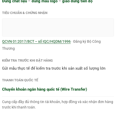
Đúng chất liệu
–
đúng màu logo
–
giao đúng tiến độ
TIÊU CHUẨN & CHỨNG NHẬN
QCVN 01:2017/BCT – số IQC/HQDM/1996
· Đăng ký Bộ Công
Thương
KIỂM TRA TRƯỚC KHI ĐẶT HÀNG
Gửi mẫu thực tế để kiểm tra trước khi sản xuất số lượng lớn
THANH TOÁN QUỐC TẾ
Chuyển khoản ngân hàng quốc tế (Wire Transfer)
Cung cấp đầy đủ thông tin tài khoản, hợp đồng và xác nhận đơn hàng
trước khi thanh toán.