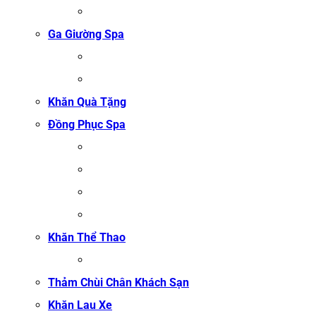
ÁO CHOÀNG TỔ ONG COTTON TRẮNG
Ga Giường Spa
GA GIƯỜNG NỐI MI
GA GIƯỜNG GỘI ĐẦU
Khăn Quà Tặng
Đồng Phục Spa
ĐỒNG PHỤC MASSAGE
ĐỒNG PHỤC LỄ TÂN SPA
ĐỒNG PHỤC QUẢN LÝ SPA
ĐỒNG PHỤC KỸ THUẬT VIÊN SPA
Khăn Thể Thao
KHĂN TẬP GYM
Thảm Chùi Chân Khách Sạn
Khăn Lau Xe