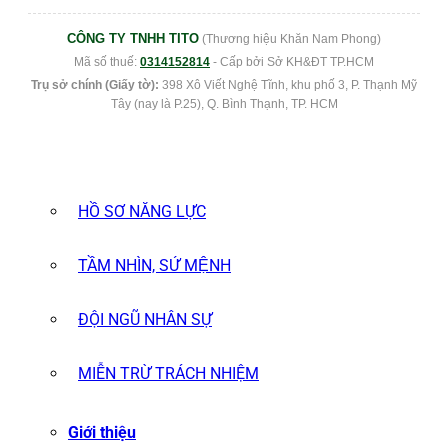
CÔNG TY TNHH TITO
(Thương hiệu Khăn Nam Phong)
Mã số thuế:
0314152814
- Cấp bởi Sở KH&ĐT TP.HCM
Trụ sở chính (Giấy tờ):
398 Xô Viết Nghệ Tĩnh, khu phố 3, P. Thạnh Mỹ
Tây (nay là P.25), Q. Bình Thạnh, TP. HCM
HỒ SƠ NĂNG LỰC
TẦM NHÌN, SỨ MỆNH
ĐỘI NGŨ NHÂN SỰ
MIỄN TRỪ TRÁCH NHIỆM
Giới thiệu