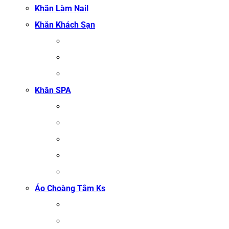
Khăn Làm Nail
Khăn Khách Sạn
KHĂN TẮM
KHĂN BÔNG XUẤT KHẨU
KHĂN MẶT
Khăn SPA
KHĂN TRẢI GIƯỜNG SPA
KHĂN GỘI SALON TÓC
KHĂN QUẤN BODY (KHĂN BODY)
KHĂN QUẤN TÓC SPA
KHĂN XÔNG HƠI
Áo Choàng Tắm Ks
ÁO CHOÀNG TẮM SPA
ÁO CHOÀNG BÔNG COTTON