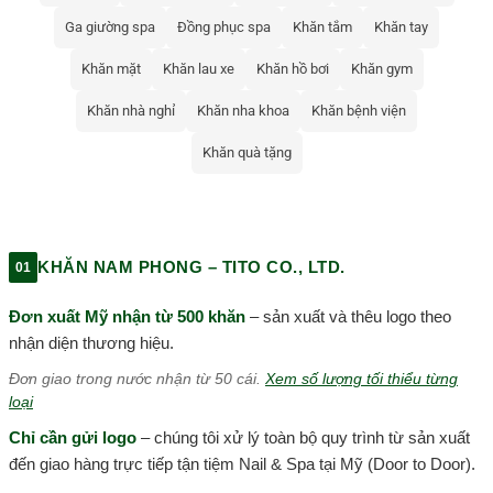
Ga giường spa
Đồng phục spa
Khăn tắm
Khăn tay
Khăn mặt
Khăn lau xe
Khăn hồ bơi
Khăn gym
Khăn nhà nghỉ
Khăn nha khoa
Khăn bệnh viện
Khăn quà tặng
KHĂN NAM PHONG – TITO CO., LTD.
01
Đơn xuất Mỹ nhận từ 500 khăn
– sản xuất và thêu logo theo
nhận diện thương hiệu.
Đơn giao trong nước nhận từ 50 cái.
Xem số lượng tối thiểu từng
loại
Chỉ cần gửi logo
– chúng tôi xử lý toàn bộ quy trình từ sản xuất
đến giao hàng trực tiếp tận tiệm Nail & Spa tại Mỹ (Door to Door).