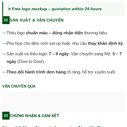
✨ Free logo mockup – quotation within 24 hours
SẢN XUẤT & VẬN CHUYỂN
02
—
Thêu logo
chuẩn màu – đúng nhận diện
thương hiệu.
—
Phù hợp cho tiệm mới set-up hoặc nhu cầu
thay khăn định kỳ
.
—
Sản xuất và thêu logo:
7 – 9 ngày
. Vận chuyển sang Mỹ:
5 – 7
ngày
(Door to Door).
—
Theo dõi hành trình đơn hàng
rõ ràng, hỗ trợ xuyên suốt.
VẬN CHUYỂN QUA
CHỨNG NHẬN & CAM KẾT
03