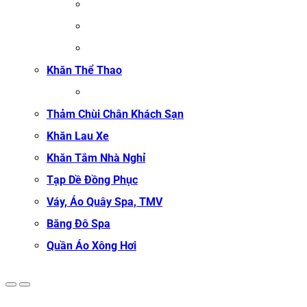
ĐỒNG PHỤC LỄ TÂN SPA
ĐỒNG PHỤC QUẢN LÝ SPA
ĐỒNG PHỤC KỸ THUẬT VIÊN SPA
Khăn Thể Thao
KHĂN TẬP GYM
Thảm Chùi Chân Khách Sạn
Khăn Lau Xe
Khăn Tắm Nhà Nghỉ
Tạp Dề Đồng Phục
Váy, Áo Quây Spa, TMV
Băng Đô Spa
Quần Áo Xông Hơi