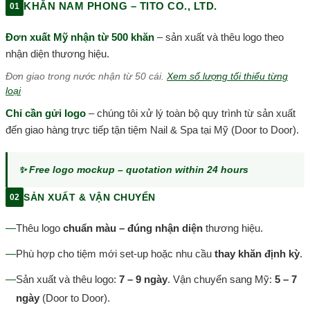
KHĂN NAM PHONG – TITO CO., LTD.
01
Đơn xuất Mỹ nhận từ 500 khăn
– sản xuất và thêu logo theo
nhận diện thương hiệu.
Đơn giao trong nước nhận từ 50 cái.
Xem số lượng tối thiểu từng
loại
Chỉ cần gửi logo
– chúng tôi xử lý toàn bộ quy trình từ sản xuất
đến giao hàng trực tiếp tận tiệm Nail & Spa tại Mỹ (Door to Door).
✨ Free logo mockup – quotation within 24 hours
SẢN XUẤT & VẬN CHUYỂN
02
—
Thêu logo
chuẩn màu – đúng nhận diện
thương hiệu.
—
Phù hợp cho tiệm mới set-up hoặc nhu cầu
thay khăn định kỳ
.
—
Sản xuất và thêu logo:
7 – 9 ngày
. Vận chuyển sang Mỹ:
5 – 7
ngày
(Door to Door).