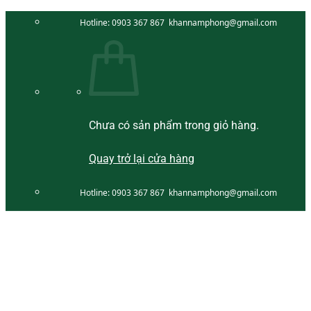
Bỏ
Hotline:
0903 367 867
khannamphong@gmail.com
qua
nội
dung
Chưa có sản phẩm trong giỏ hàng.
Quay trở lại cửa hàng
Hotline:
0903 367 867
khannamphong@gmail.com