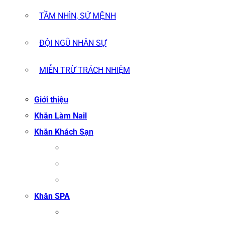
TẦM NHÌN, SỨ MỆNH
ĐỘI NGŨ NHÂN SỰ
MIỄN TRỪ TRÁCH NHIỆM
Giới thiệu
Khăn Làm Nail
Khăn Khách Sạn
KHĂN TẮM
KHĂN BÔNG XUẤT KHẨU
KHĂN MẶT
Khăn SPA
KHĂN TRẢI GIƯỜNG SPA