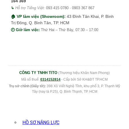
164 369
↳
Hỗ trợ Tiếng Việt:
093 415 0780
·
0903 367 867
🏠 VP làm việc (Showroom):
43 Đình Tân Khai, P. Bình
Trị Đông, Q. Bình Tân, TP. HCM
🕗 Giờ làm việc:
Thứ Hai – Thứ Bảy, 07:30 – 17:00
CÔNG TY TNHH TITO
(Thương hiệu Khăn Nam Phong)
Mã số thuế:
0314152814
- Cấp bởi Sở KH&ĐT TP.HCM
Trụ sở chính (Giấy tờ):
398 Xô Viết Nghệ Tĩnh, khu phố 3, P. Thạnh Mỹ
Tây (nay là P.25), Q. Bình Thạnh, TP. HCM
HỒ SƠ NĂNG LỰC