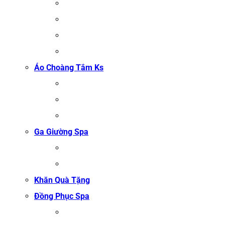
KHĂN GỘI SALON TÓC
KHĂN QUẤN BODY (KHĂN BODY)
KHĂN QUẤN TÓC SPA
KHĂN XÔNG HƠI
Áo Choàng Tắm Ks
ÁO CHOÀNG TẮM SPA
ÁO CHOÀNG BÔNG COTTON
ÁO CHOÀNG TỔ ONG COTTON TRẮNG
Ga Giường Spa
GA GIƯỜNG NỐI MI
GA GIƯỜNG GỘI ĐẦU
Khăn Quà Tặng
Đồng Phục Spa
ĐỒNG PHỤC MASSAGE