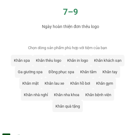
7–9
Ngày hoàn thiện đơn thêu logo
Chọn dòng sản phẩm phù hợp với tiệm của bạn
Khăn spa
Khăn thêu logo
Khăn in logo
Khăn khách sạn
Ga giường spa
Đồng phục spa
Khăn tắm
Khăn tay
Khăn mặt
Khăn lau xe
Khăn hồ bơi
Khăn gym
Khăn nhà nghỉ
Khăn nha khoa
Khăn bệnh viện
Khăn quà tặng