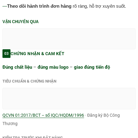
—
Theo dõi hành trình đơn hàng
rõ ràng, hỗ trợ xuyên suốt.
VẬN CHUYỂN QUA
CHỨNG NHẬN & CAM KẾT
03
Đúng chất liệu
–
đúng màu logo
–
giao đúng tiến độ
TIÊU CHUẨN & CHỨNG NHẬN
QCVN 01:2017/BCT – số IQC/HQDM/1996
· Đăng ký Bộ Công
Thương
KIỂM TRA TRƯỚC KHI ĐẶT HÀNG