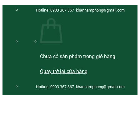
Bỏ
Hotline:
0903 367 867
khannamphong@gmail.com
qua
nội
dung
Chưa có sản phẩm trong giỏ hàng.
Quay trở lại cửa hàng
Hotline:
0903 367 867
khannamphong@gmail.com