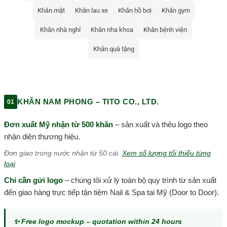
Khăn mặt
Khăn lau xe
Khăn hồ bơi
Khăn gym
Khăn nhà nghỉ
Khăn nha khoa
Khăn bệnh viện
Khăn quà tặng
KHĂN NAM PHONG – TITO CO., LTD.
01
Đơn xuất Mỹ nhận từ 500 khăn
– sản xuất và thêu logo theo
nhận diện thương hiệu.
Đơn giao trong nước nhận từ 50 cái.
Xem số lượng tối thiểu từng
loại
Chỉ cần gửi logo
– chúng tôi xử lý toàn bộ quy trình từ sản xuất
đến giao hàng trực tiếp tận tiệm Nail & Spa tại Mỹ (Door to Door).
✨ Free logo mockup – quotation within 24 hours