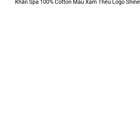
Khăn Spa 100% Cotton Màu Xám Thêu Logo Shi