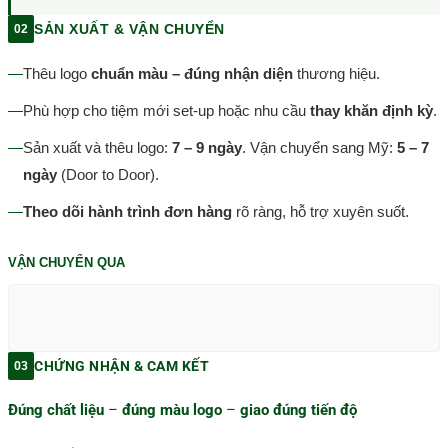
SẢN XUẤT & VẬN CHUYỂN
02
—
Thêu logo
chuẩn màu – đúng nhận diện
thương hiệu.
—
Phù hợp cho tiệm mới set-up hoặc nhu cầu
thay khăn định kỳ
.
—
Sản xuất và thêu logo:
7 – 9 ngày
. Vận chuyển sang Mỹ:
5 – 7
ngày
(Door to Door).
—
Theo dõi hành trình đơn hàng
rõ ràng, hỗ trợ xuyên suốt.
VẬN CHUYỂN QUA
CHỨNG NHẬN & CAM KẾT
03
Đúng chất liệu
–
đúng màu logo
–
giao đúng tiến độ