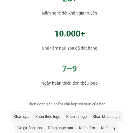
Năm nghề dệt khăn gia truyền
10.000+
Chủ tiệm nail, spa đã đặt hàng
7–9
Ngày hoàn thiện đơn thêu logo
Chọn dòng sản phẩm phù hợp với tiệm của bạn
Khăn spa
Khăn thêu logo
Khăn in logo
Khăn khách sạn
Ga giường spa
Đồng phục spa
Khăn tắm
Khăn tay