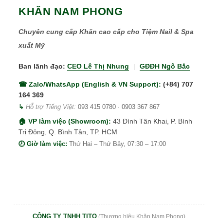
KHĂN NAM PHONG
Chuyên cung cấp Khăn cao cấp cho Tiệm Nail & Spa
xuất Mỹ
Ban lãnh đạo:
CEO Lê Thị Nhung
|
GĐĐH Ngô Bắc
☎ Zalo/WhatsApp (English & VN Support):
(+84) 707
164 369
↳
Hỗ trợ Tiếng Việt:
093 415 0780
·
0903 367 867
🏠 VP làm việc (Showroom):
43 Đình Tân Khai, P. Bình
Trị Đông, Q. Bình Tân, TP. HCM
🕗 Giờ làm việc:
Thứ Hai – Thứ Bảy, 07:30 – 17:00
CÔNG TY TNHH TITO
(Thương hiệu Khăn Nam Phong)