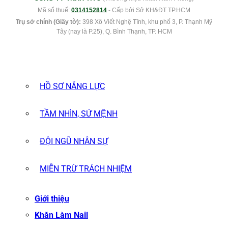
Mã số thuế:
0314152814
- Cấp bởi Sở KH&ĐT TP.HCM
Trụ sở chính (Giấy tờ):
398 Xô Viết Nghệ Tĩnh, khu phố 3, P. Thạnh Mỹ
Tây (nay là P.25), Q. Bình Thạnh, TP. HCM
HỒ SƠ NĂNG LỰC
TẦM NHÌN, SỨ MỆNH
ĐỘI NGŨ NHÂN SỰ
MIỄN TRỪ TRÁCH NHIỆM
Giới thiệu
Khăn Làm Nail