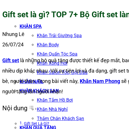
Gift set là gì? TOP 7+ Bộ Gift set 
KHĂN SPA
Nhung Lê
Khăn Trải Giường Spa
26/07/24
Khăn Body
Khăn Quấn Tóc Spa
Gift set
là những bộ quà tặng được thiết kế đẹp mắt, ba
Khăn Xông Hơi
nhiều dịp khác nhau. Với sự tiện lợi và đa dạng, gift se
Khăn Salon Tóc, Gội Đầu
bè, người thân. Trong bài viết này,
Khăn Nam Phong
sẽ 
KHĂN NAIL
KHĂN KHÁCH SẠN
người tặng lẫn người nhận!
Khăn Tắm Hồ Bơi
Nội dung
Khăn Nhà Nghỉ
Thảm Chân Khách Sạn
Gift Set Là Gì?
KHĂN QUÀ TẶNG