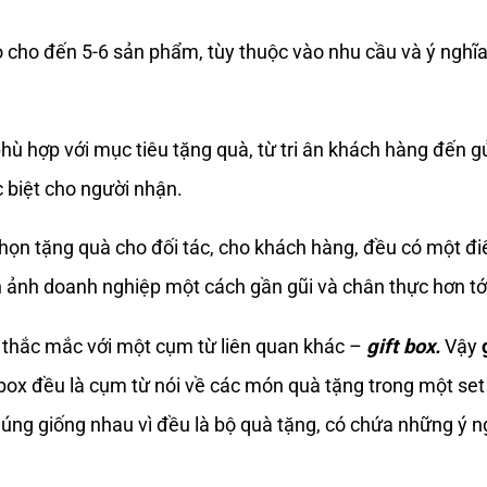
ỏ cho đến 5-6 sản phẩm, tùy thuộc vào nhu cầu và ý ngh
phù hợp với mục tiêu tặng quà, từ tri ân khách hàng đến gử
 biệt cho người nhận.
chọn tặng quà cho đối tác, cho khách hàng, đều có một đi
nh ảnh doanh nghiệp một cách gần gũi và chân thực hơn t
ó thắc mắc với một cụm từ liên quan khác –
gift box.
Vậy
ft box đều là cụm từ nói về các món quà tặng trong một se
ng giống nhau vì đều là bộ quà tặng, có chứa những ý ngh