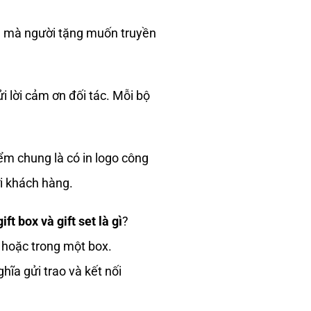
ĩa mà người tặng muốn truyền
i lời cảm ơn đối tác. Mỗi bộ
ểm chung là có in logo công
ới khách hàng.
gift box và gift set là gì
?
t hoặc trong một box.
ĩa gửi trao và kết nối