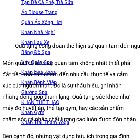
Tạp Dề Cà Phê, Trà Sữa
Áo Blouse Trắng
Quần Áo Xông Hơi
Khăn Nhà Nghỉ
Khăn Lau Xe
Quà tặng công đoàn thể hiện sự quan tâm đến ngư
Băng Đô Spa
Váy Quây Spa
Món quà thể hiện sự quan tâm không nhất thiết phải
Khăn Nha Khoa
đắt tiền, mà cần chạm đến nhu cầu thực tế và cảm
Khăn Bệnh Viện
xúc của người nhận. Đó là sự thấu hiểu, ghi nhận
Giường Spa
những đóng góp thầm lặng. Quà tặng sức khỏe như
KHĂN THỂ THAO
máy đo huyết áp, thẻ tập gym, hay các sản phẩm
Khăn Gym
chăm sóc cá nhân chất lượng cao luôn được đón nhận.
Khăn Trải Thảm Yoga
Bên cạnh đó, những vật dụng hữu ích trong gia đình