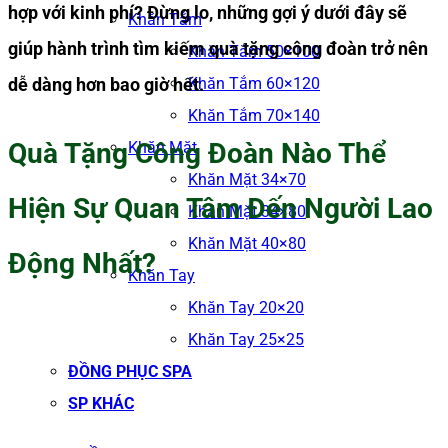
hợp với kinh phí? Đừng lo, những gợi ý dưới đây sẽ
Khăn Tắm
giúp hành trình tìm kiếm quà tặng công đoàn trở nên
Khăn Tắm 50×100
dễ dàng hơn bao giờ hết.
Khăn Tắm 60×120
Khăn Tắm 70×140
Quà Tặng Công Đoàn Nào Thể
Khăn Mặt
Khăn Mặt 34×70
Hiện Sự Quan Tâm Đến Người Lao
Khăn Mặt 34×80
Khăn Mặt 40×80
Động Nhất?
Khăn Tay
Khăn Tay 20×20
Khăn Tay 25×25
ĐỒNG PHỤC SPA
SP KHÁC