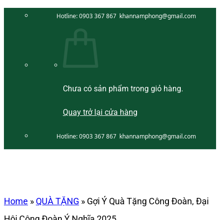
Bỏ
Hotline:
0903 367 867
khannamphong@gmail.com
qua
nội
dung
Chưa có sản phẩm trong giỏ hàng.
Quay trở lại cửa hàng
Hotline:
0903 367 867
khannamphong@gmail.com
Home
»
QUÀ TẶNG
»
Gợi Ý Quà Tặng Công Đoàn, Đại
Hội Công Đoàn Ý Nghĩa 2025