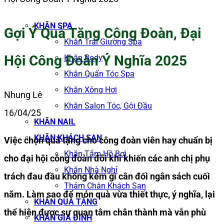
KHĂN SPA
Gợi Ý Quà Tặng Công Đoàn, Đại
Khăn Trải Giường Spa
Hội Công Đoàn Ý Nghĩa 2025
Khăn Body
Khăn Quấn Tóc Spa
Khăn Xông Hơi
Nhung Lê
Khăn Salon Tóc, Gội Đầu
16/04/25
KHĂN NAIL
KHĂN KHÁCH SẠN
Việc chọn quà tặng cho công đoàn viên hay chuẩn bị
Khăn Tắm Hồ Bơi
cho đại hội công đoàn đôi khi khiến các anh chị phụ
Khăn Nhà Nghỉ
trách đau đầu không kém gì cân đối ngân sách cuối
Thảm Chân Khách Sạn
năm. Làm sao để món quà vừa thiết thực, ý nghĩa, lại
KHĂN QUÀ TẶNG
thể hiện được sự quan tâm chân thành mà vẫn phù
KHĂN GIA ĐÌNH