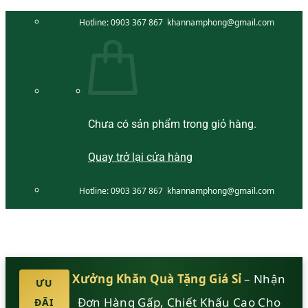
Bỏ
Hotline:
0903 367 867
khannamphong@gmail.com
qua
nội
dung
Chưa có sản phẩm trong giỏ hàng.
Quay trở lại cửa hàng
Hotline:
0903 367 867
khannamphong@gmail.com
Xưởng Khăn Quà Tặng Giá Sỉ
– Nhận
ƯU
Đơn Hàng Gấp, Chiết Khấu Cao Cho
ĐÃI