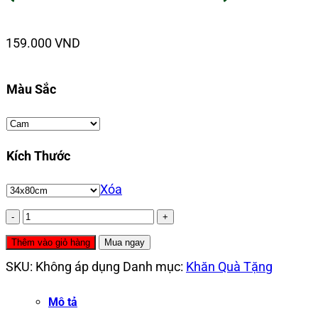
159.000
VND
Màu Sắc
Kích Thước
Xóa
Set
Khăn
Thêm vào giỏ hàng
Mua ngay
VBamboo
SKU:
Không áp dụng
Danh mục:
Khăn Quà Tặng
Sợi
Mô tả
Tre