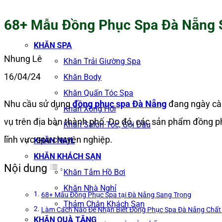
68+ Mẫu Đồng Phục Spa Đà Nẵng 
KHĂN SPA
Nhung Lê
Khăn Trải Giường Spa
16/04/24
Khăn Body
Khăn Quấn Tóc Spa
Nhu cầu sử dụng
đồng phục spa Đà Nẵng
đang ngày càn
Khăn Xông Hơi
vụ trên địa bàn thành phố. Do đó, các sản phẩm đồng ph
Khăn Salon Tóc, Gội Đầu
lĩnh vực spa chuyên nghiệp.
KHĂN NAIL
KHĂN KHÁCH SẠN
Nội dung
Khăn Tắm Hồ Bơi
Khăn Nhà Nghỉ
68+ Mẫu Đồng Phục Spa tại Đà Nẵng Sang Trọng
Thảm Chân Khách Sạn
Làm Cách Nào Để Nhận Biết Đồng Phục Spa Đà Nẵng Chất
KHĂN QUÀ TẶNG