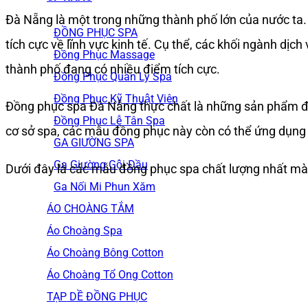
Đà Nẵng là một trong những thành phố lớn của nước ta
ĐỒNG PHỤC SPA
tích cực về lĩnh vực kinh tế. Cụ thể, các khối ngành dịc
Đồng Phục Massage
thành phố đang có nhiều điểm tích cực.
Đồng Phục Quản Lý Spa
Đồng Phục Kỹ Thuật Viên
Đồng phục spa Đà Nẵng thực chất là những sản phẩm đồ
Đồng Phục Lễ Tân Spa
cơ sở spa, các mẫu đồng phục này còn có thể ứng dụng
GA GIƯỜNG SPA
Ga Giường Gội Đầu
Dưới đây là các mẫu đồng phục spa chất lượng nhất m
Ga Nối Mi Phun Xăm
ÁO CHOÀNG TẮM
Áo Choàng Spa
Áo Choàng Bông Cotton
Áo Choàng Tổ Ong Cotton
TẠP DỀ ĐỒNG PHỤC