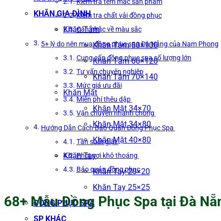
Kiểm tra tem mác sản phẩm
KHĂN GIA ĐÌNH
Kiểm tra chất vải đồng phục
Khăn Tắm
Cân nhắc về màu sắc
5+ lý do nên mua đồng phục spa Đà Nẵng của Nam Phong
Khăn Tắm 50×100
Cung cấp đồng phục spa số lượng lớn
Khăn Tắm 60×120
Tư vấn chuyên nghiệp
Khăn Tắm 70×140
Mức giá ưu đãi
Khăn Mặt
Miễn phí thêu dập
Khăn Mặt 34×70
Vận chuyển nhanh chóng
Khăn Mặt 34×80
Hướng Dẫn Cách Bảo Quản Đồng Phục Spa
Khăn Mặt 40×80
Tần suất giặt
Khăn Tay
Phơi nơi khô thoáng
Bảo quản đồng phục
Khăn Tay 20×20
Khăn Tay 25×25
68+ Mẫu Đồng Phục Spa tại Đà Nẵ
ĐỒNG PHỤC SPA
SP KHÁC