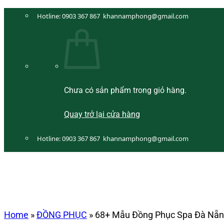
Bỏ
Hotline:
0903 367 867
khannamphong@gmail.com
qua
nội
dung
Chưa có sản phẩm trong giỏ hàng.
Quay trở lại cửa hàng
Hotline:
0903 367 867
khannamphong@gmail.com
Home
»
ĐỒNG PHỤC
»
68+ Mẫu Đồng Phục Spa Đà Nẵn