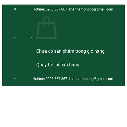
Bỏ
Hotline:
0903 367 867
khannamphong@gmail.com
qua
nội
dung
Chưa có sản phẩm trong giỏ hàng.
Quay trở lại cửa hàng
Hotline:
0903 367 867
khannamphong@gmail.com