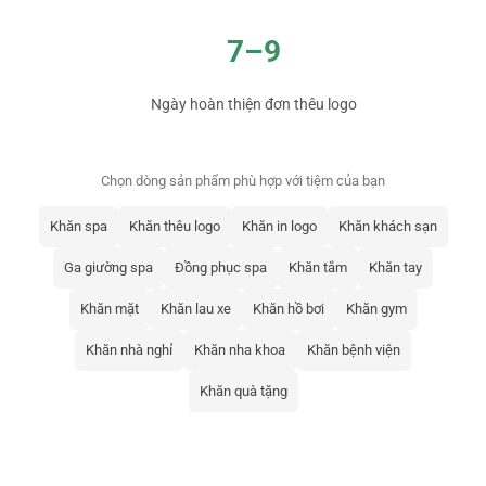
7–9
Ngày hoàn thiện đơn thêu logo
Chọn dòng sản phẩm phù hợp với tiệm của bạn
Khăn spa
Khăn thêu logo
Khăn in logo
Khăn khách sạn
Ga giường spa
Đồng phục spa
Khăn tắm
Khăn tay
Khăn mặt
Khăn lau xe
Khăn hồ bơi
Khăn gym
Khăn nhà nghỉ
Khăn nha khoa
Khăn bệnh viện
Khăn quà tặng