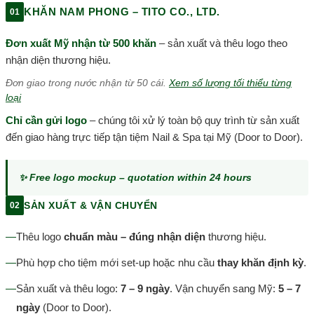
KHĂN NAM PHONG – TITO CO., LTD.
01
Đơn xuất Mỹ nhận từ 500 khăn
– sản xuất và thêu logo theo
nhận diện thương hiệu.
Đơn giao trong nước nhận từ 50 cái.
Xem số lượng tối thiểu từng
loại
Chỉ cần gửi logo
– chúng tôi xử lý toàn bộ quy trình từ sản xuất
đến giao hàng trực tiếp tận tiệm Nail & Spa tại Mỹ (Door to Door).
✨ Free logo mockup – quotation within 24 hours
SẢN XUẤT & VẬN CHUYỂN
02
—
Thêu logo
chuẩn màu – đúng nhận diện
thương hiệu.
—
Phù hợp cho tiệm mới set-up hoặc nhu cầu
thay khăn định kỳ
.
—
Sản xuất và thêu logo:
7 – 9 ngày
. Vận chuyển sang Mỹ:
5 – 7
ngày
(Door to Door).