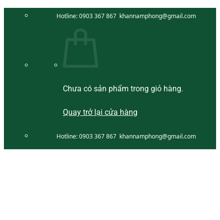
Bỏ
Hotline:
0903 367 867
khannamphong@gmail.com
qua
nội
dung
Chưa có sản phẩm trong giỏ hàng.
Quay trở lại cửa hàng
Hotline:
0903 367 867
khannamphong@gmail.com