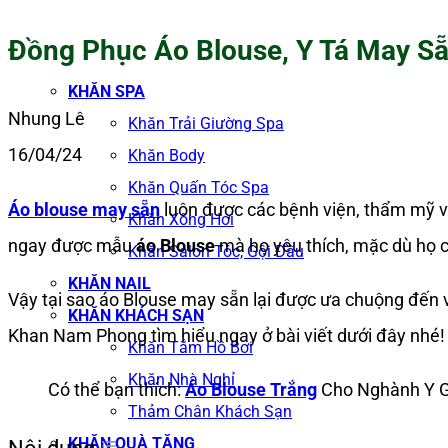
Đồng Phục Áo Blouse, Y Tá May S
KHĂN SPA
Nhung Lê
Khăn Trải Giường Spa
16/04/24
Khăn Body
Khăn Quấn Tóc Spa
Áo blouse may sẵn
luôn được các bệnh viện, thẩm mỹ việ
Khăn Xông Hơi
ngay được mẫu
áo Blouse
mà họ yêu thích, mặc dù họ c
Khăn Salon Tóc, Gội Đầu
KHĂN NAIL
Vậy tại sao áo Blouse may sẵn lại được ưa chuộng đến 
KHĂN KHÁCH SẠN
Khan Nam Phong tìm hiểu ngay ở bài viết dưới đây nhé!
Khăn Tắm Hồ Bơi
Khăn Nhà Nghỉ
Có thể bạn thích:
Áo Blouse Trắng
Cho Nghành Y G
Thảm Chân Khách Sạn
KHĂN QUÀ TẶNG