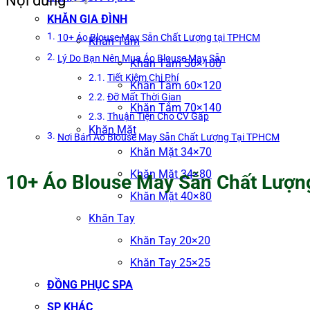
Nội dung
KHĂN GIA ĐÌNH
10+ Áo Blouse May Sẵn Chất Lượng tại TPHCM
Khăn Tắm
Lý Do Bạn Nên Mua Áo Blouse May Sẵn
Khăn Tắm 50×100
Tiết Kiệm Chi Phí
Khăn Tắm 60×120
Đỡ Mất Thời Gian
Khăn Tắm 70×140
Thuận Tiện Cho CV Gấp
Khăn Mặt
Nơi Bán Áo Blouse May Sẵn Chất Lượng Tại TPHCM
Khăn Mặt 34×70
Khăn Mặt 34×80
10+ Áo Blouse May Sẵn Chất Lượn
Khăn Mặt 40×80
Khăn Tay
Khăn Tay 20×20
Khăn Tay 25×25
ĐỒNG PHỤC SPA
SP KHÁC