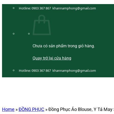
Bỏ
Hotline:
0903 367 867
khannamphong@gmail.com
qua
nội
dung
Chưa có sản phẩm trong giỏ hàng.
Quay trở lại cửa hàng
Hotline:
0903 367 867
khannamphong@gmail.com
Home
»
ĐỒNG PHỤC
»
Đồng Phục Áo Blouse, Y Tá May