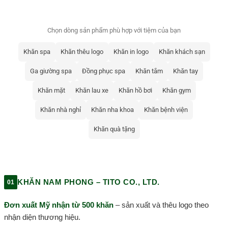
Chọn dòng sản phẩm phù hợp với tiệm của bạn
Khăn spa
Khăn thêu logo
Khăn in logo
Khăn khách sạn
Ga giường spa
Đồng phục spa
Khăn tắm
Khăn tay
Khăn mặt
Khăn lau xe
Khăn hồ bơi
Khăn gym
Khăn nhà nghỉ
Khăn nha khoa
Khăn bệnh viện
Khăn quà tặng
KHĂN NAM PHONG – TITO CO., LTD.
01
Đơn xuất Mỹ nhận từ 500 khăn
– sản xuất và thêu logo theo
nhận diện thương hiệu.