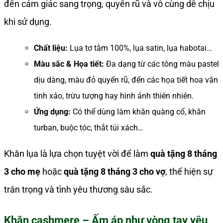
đến cảm giác sang trọng, quyến rũ và vô cùng dễ chịu
khi sử dụng.
Chất liệu:
Lụa tơ tằm 100%, lụa satin, lụa habotai…
Màu sắc & Họa tiết:
Đa dạng từ các tông màu pastel
dịu dàng, màu đỏ quyến rũ, đến các họa tiết hoa văn
tinh xảo, trừu tượng hay hình ảnh thiên nhiên.
Ứng dụng:
Có thể dùng làm khăn quàng cổ, khăn
turban, buộc tóc, thắt túi xách…
Khăn lụa là lựa chọn tuyệt vời để làm
quà tặng 8 tháng
3 cho mẹ
hoặc
quà tặng 8 tháng 3 cho vợ
, thể hiện sự
trân trọng và tình yêu thương sâu sắc.
Khăn cashmere – Ấm áp như vòng tay yêu