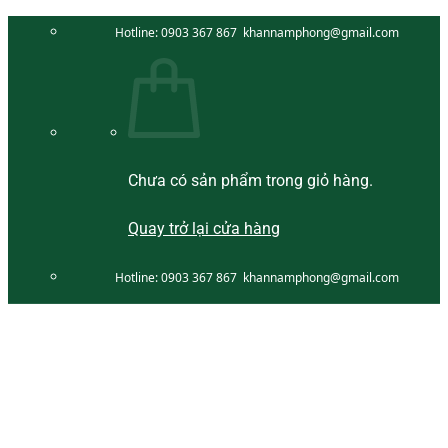
Bỏ
Hotline:
0903 367 867
khannamphong@gmail.com
qua
nội
dung
Chưa có sản phẩm trong giỏ hàng.
Quay trở lại cửa hàng
Hotline:
0903 367 867
khannamphong@gmail.com