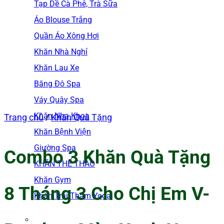
Tạp Dề Cà Phê, Trà Sữa
Áo Blouse Trắng
Quần Áo Xông Hơi
Khăn Nhà Nghỉ
Khăn Lau Xe
Băng Đô Spa
Váy Quây Spa
Khăn Nha Khoa
Trang chủ
/
Khăn Quà Tặng
Khăn Bệnh Viện
Giường Spa
Combo 3 Khăn Quà Tặng
KHĂN THỂ THAO
Khăn Gym
8 Tháng 3 Cho Chị Em V-
Khăn Trải Thảm Yoga