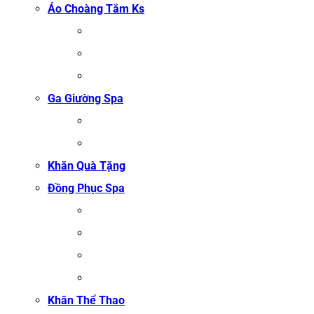
Áo Choàng Tắm Ks
ÁO CHOÀNG TẮM SPA
ÁO CHOÀNG BÔNG COTTON
ÁO CHOÀNG TỔ ONG COTTON TRẮNG
Ga Giường Spa
GA GIƯỜNG NỐI MI
GA GIƯỜNG GỘI ĐẦU
Khăn Quà Tặng
Đồng Phục Spa
ĐỒNG PHỤC MASSAGE
ĐỒNG PHỤC LỄ TÂN SPA
ĐỒNG PHỤC QUẢN LÝ SPA
ĐỒNG PHỤC KỸ THUẬT VIÊN SPA
Khăn Thể Thao