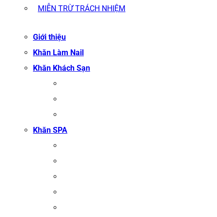
MIỄN TRỪ TRÁCH NHIỆM
Giới thiệu
Khăn Làm Nail
Khăn Khách Sạn
KHĂN TẮM
KHĂN BÔNG XUẤT KHẨU
KHĂN MẶT
Khăn SPA
KHĂN TRẢI GIƯỜNG SPA
KHĂN GỘI SALON TÓC
KHĂN QUẤN BODY (KHĂN BODY)
KHĂN QUẤN TÓC SPA
KHĂN XÔNG HƠI