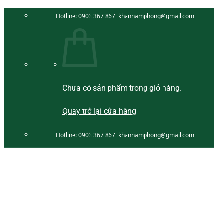
Bỏ
Hotline:
0903 367 867
khannamphong@gmail.com
qua
nội
dung
Chưa có sản phẩm trong giỏ hàng.
Quay trở lại cửa hàng
Hotline:
0903 367 867
khannamphong@gmail.com