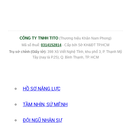
CÔNG TY TNHH TITO
(Thương hiệu Khăn Nam Phong)
Mã số thuế:
0314152814
- Cấp bởi Sở KH&ĐT TP.HCM
Trụ sở chính (Giấy tờ):
398 Xô Viết Nghệ Tĩnh, khu phố 3, P. Thạnh Mỹ
Tây (nay là P.25), Q. Bình Thạnh, TP. HCM
HỒ SƠ NĂNG LỰC
TẦM NHÌN, SỨ MỆNH
ĐỘI NGŨ NHÂN SỰ