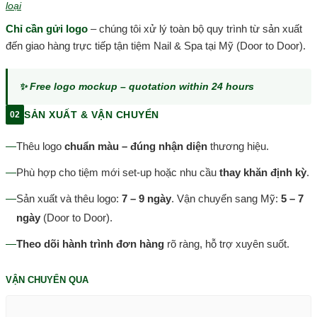
loại
Chỉ cần gửi logo
– chúng tôi xử lý toàn bộ quy trình từ sản xuất
đến giao hàng trực tiếp tận tiệm Nail & Spa tại Mỹ (Door to Door).
✨ Free logo mockup – quotation within 24 hours
SẢN XUẤT & VẬN CHUYỂN
02
—
Thêu logo
chuẩn màu – đúng nhận diện
thương hiệu.
—
Phù hợp cho tiệm mới set-up hoặc nhu cầu
thay khăn định kỳ
.
—
Sản xuất và thêu logo:
7 – 9 ngày
. Vận chuyển sang Mỹ:
5 – 7
ngày
(Door to Door).
—
Theo dõi hành trình đơn hàng
rõ ràng, hỗ trợ xuyên suốt.
VẬN CHUYỂN QUA