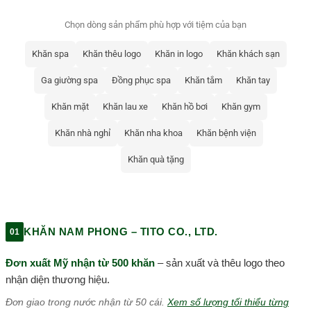
Chọn dòng sản phẩm phù hợp với tiệm của bạn
Khăn spa
Khăn thêu logo
Khăn in logo
Khăn khách sạn
Ga giường spa
Đồng phục spa
Khăn tắm
Khăn tay
Khăn mặt
Khăn lau xe
Khăn hồ bơi
Khăn gym
Khăn nhà nghỉ
Khăn nha khoa
Khăn bệnh viện
Khăn quà tặng
KHĂN NAM PHONG – TITO CO., LTD.
01
Đơn xuất Mỹ nhận từ 500 khăn
– sản xuất và thêu logo theo
nhận diện thương hiệu.
Đơn giao trong nước nhận từ 50 cái.
Xem số lượng tối thiểu từng