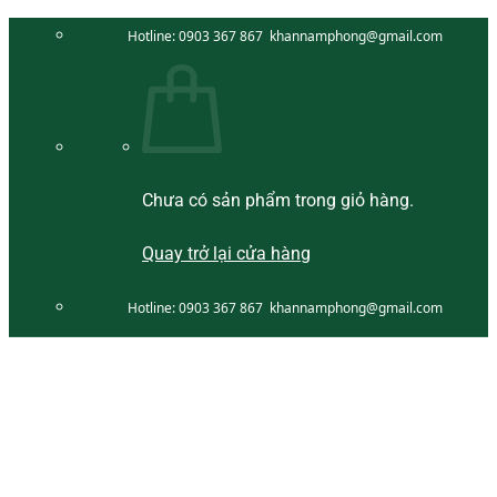
Bỏ
Hotline:
0903 367 867
khannamphong@gmail.com
qua
nội
dung
Chưa có sản phẩm trong giỏ hàng.
Quay trở lại cửa hàng
Hotline:
0903 367 867
khannamphong@gmail.com