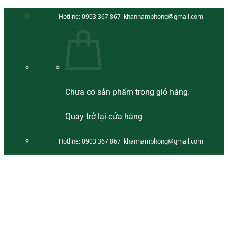
Bỏ
Hotline:
0903 367 867
khannamphong@gmail.com
qua
nội
dung
Chưa có sản phẩm trong giỏ hàng.
Quay trở lại cửa hàng
Hotline:
0903 367 867
khannamphong@gmail.com