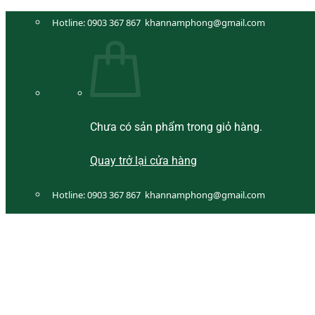
Bỏ
Hotline:
0903 367 867
khannamphong@gmail.com
qua
nội
dung
Chưa có sản phẩm trong giỏ hàng.
Quay trở lại cửa hàng
Hotline:
0903 367 867
khannamphong@gmail.com