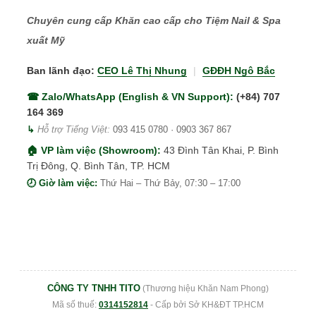
Chuyên cung cấp Khăn cao cấp cho Tiệm Nail & Spa
xuất Mỹ
Ban lãnh đạo:
CEO Lê Thị Nhung
|
GĐĐH Ngô Bắc
☎ Zalo/WhatsApp (English & VN Support):
(+84) 707
164 369
↳
Hỗ trợ Tiếng Việt:
093 415 0780
·
0903 367 867
🏠 VP làm việc (Showroom):
43 Đình Tân Khai, P. Bình
Trị Đông, Q. Bình Tân, TP. HCM
🕗 Giờ làm việc:
Thứ Hai – Thứ Bảy, 07:30 – 17:00
CÔNG TY TNHH TITO
(Thương hiệu Khăn Nam Phong)
Mã số thuế:
0314152814
- Cấp bởi Sở KH&ĐT TP.HCM