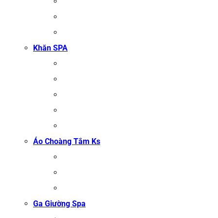
KHĂN TẮM
KHĂN BÔNG XUẤT KHẨU
KHĂN MẶT
Khăn SPA
KHĂN TRẢI GIƯỜNG SPA
KHĂN GỘI SALON TÓC
KHĂN QUẤN BODY (KHĂN BODY)
KHĂN QUẤN TÓC SPA
KHĂN XÔNG HƠI
Áo Choàng Tắm Ks
ÁO CHOÀNG TẮM SPA
ÁO CHOÀNG BÔNG COTTON
ÁO CHOÀNG TỔ ONG COTTON TRẮNG
Ga Giường Spa