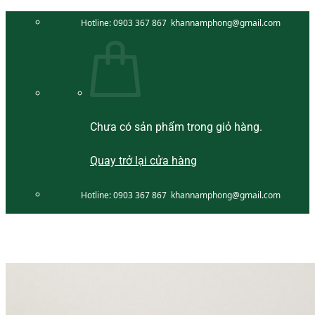
Bỏ
Hotline:
0903 367 867
khannamphong@gmail.com
qua
nội
dung
Chưa có sản phẩm trong giỏ hàng.
Quay trở lại cửa hàng
Hotline:
0903 367 867
khannamphong@gmail.com