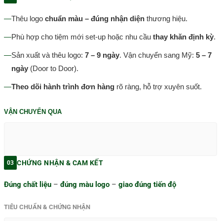
—
Thêu logo
chuẩn màu – đúng nhận diện
thương hiệu.
—
Phù hợp cho tiệm mới set-up hoặc nhu cầu
thay khăn định kỳ
.
—
Sản xuất và thêu logo:
7 – 9 ngày
. Vận chuyển sang Mỹ:
5 – 7
ngày
(Door to Door).
—
Theo dõi hành trình đơn hàng
rõ ràng, hỗ trợ xuyên suốt.
VẬN CHUYỂN QUA
CHỨNG NHẬN & CAM KẾT
03
Đúng chất liệu
–
đúng màu logo
–
giao đúng tiến độ
TIÊU CHUẨN & CHỨNG NHẬN