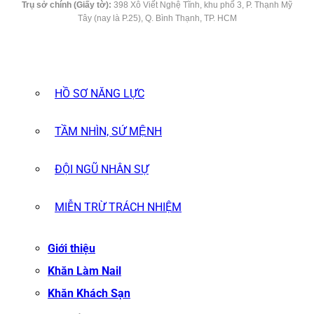
Trụ sở chính (Giấy tờ):
398 Xô Viết Nghệ Tĩnh, khu phố 3, P. Thạnh Mỹ
Tây (nay là P.25), Q. Bình Thạnh, TP. HCM
HỒ SƠ NĂNG LỰC
TẦM NHÌN, SỨ MỆNH
ĐỘI NGŨ NHÂN SỰ
MIỄN TRỪ TRÁCH NHIỆM
Giới thiệu
Khăn Làm Nail
Khăn Khách Sạn