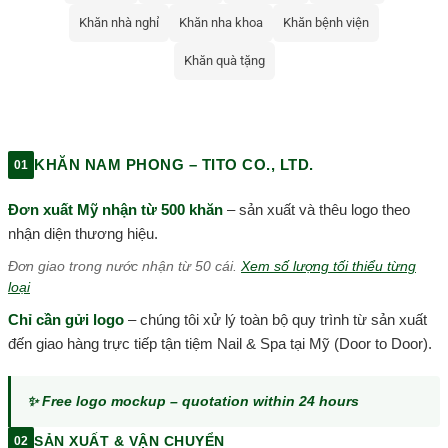
Khăn nhà nghỉ
Khăn nha khoa
Khăn bệnh viện
Khăn quà tặng
KHĂN NAM PHONG – TITO CO., LTD.
01
Đơn xuất Mỹ nhận từ 500 khăn
– sản xuất và thêu logo theo
nhận diện thương hiệu.
Đơn giao trong nước nhận từ 50 cái.
Xem số lượng tối thiểu từng
loại
Chỉ cần gửi logo
– chúng tôi xử lý toàn bộ quy trình từ sản xuất
đến giao hàng trực tiếp tận tiệm Nail & Spa tại Mỹ (Door to Door).
✨ Free logo mockup – quotation within 24 hours
SẢN XUẤT & VẬN CHUYỂN
02