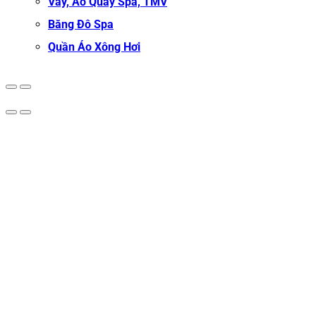
Váy, Áo Quây Spa, TMV
Băng Đô Spa
Quần Áo Xông Hơi