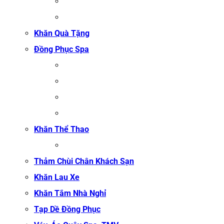
GA GIƯỜNG NỐI MI
GA GIƯỜNG GỘI ĐẦU
Khăn Quà Tặng
Đồng Phục Spa
ĐỒNG PHỤC MASSAGE
ĐỒNG PHỤC LỄ TÂN SPA
ĐỒNG PHỤC QUẢN LÝ SPA
ĐỒNG PHỤC KỸ THUẬT VIÊN SPA
Khăn Thể Thao
KHĂN TẬP GYM
Thảm Chùi Chân Khách Sạn
Khăn Lau Xe
Khăn Tắm Nhà Nghỉ
Tạp Dề Đồng Phục