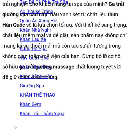
Tạp Dề Cà Phê, Trà Sữa
trải nghiệm cho khách hàng tại spa của mình?
Ga trải
Áo Blouse Trắng
giường spa cao cấp
màu xanh két từ chất liệu
thun
Quần Áo Xông Hơi
Hàn Quốc
sẽ là lựa chọn tối ưu. Với thiết kế sang trọng,
Khăn Nhà Nghỉ
chất liệu mềm mại và dễ giặt, sản phẩm này không chỉ
Khăn Lau Xe
mang lại sự thoải mái mà còn tạo sự ấn tượng trong
Băng Đô Spa
không gian thẩm mỹ viện của bạn. Đừng bỏ lỡ cơ hội
Váy Quây Spa
sở hữu
ga trải giường massage
chất lượng tuyệt vời
Khăn Nha Khoa
Khăn Bệnh Viện
để giữ chân khách hàng.
Giường Spa
KHĂN THỂ THAO
Khăn Gym
Khăn Trải Thảm Yoga