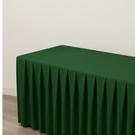
KHĂN SPA
Khăn Trải Giường Spa
Khăn Body
Khăn Quấn Tóc Spa
Khăn Xông Hơi
Khăn Salon Tóc, Gội Đầu
KHĂN NAIL
KHĂN KHÁCH SẠN
Khăn Tắm Hồ Bơi
Khăn Nhà Nghỉ
Thảm Chân Khách Sạn
KHĂN QUÀ TẶNG
KHĂN GIA ĐÌNH