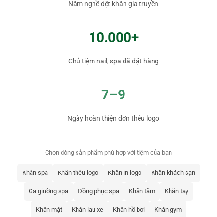
Năm nghề dệt khăn gia truyền
10.000+
Chủ tiệm nail, spa đã đặt hàng
7–9
Ngày hoàn thiện đơn thêu logo
Chọn dòng sản phẩm phù hợp với tiệm của bạn
Khăn spa
Khăn thêu logo
Khăn in logo
Khăn khách sạn
Ga giường spa
Đồng phục spa
Khăn tắm
Khăn tay
Khăn mặt
Khăn lau xe
Khăn hồ bơi
Khăn gym