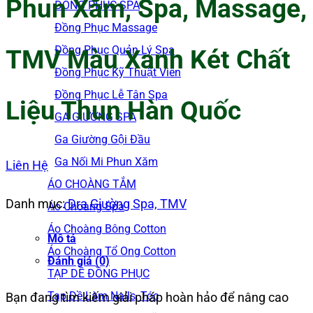
Phun Xăm, Spa, Massage,
ĐỒNG PHỤC SPA
Đồng Phục Massage
Đồng Phục Quản Lý Spa
TMV Màu Xanh Két Chất
Đồng Phục Kỹ Thuật Viên
Đồng Phục Lễ Tân Spa
Liệu Thun Hàn Quốc
GA GIƯỜNG SPA
Ga Giường Gội Đầu
Ga Nối Mi Phun Xăm
Liên Hệ
ÁO CHOÀNG TẮM
Danh mục:
Dra Giường Spa, TMV
Áo Choàng Spa
Áo Choàng Bông Cotton
Mô tả
Áo Choàng Tổ Ong Cotton
Đánh giá (0)
TẠP DỀ ĐỒNG PHỤC
Tạp Dề Làm Nails, Tóc
Bạn đang tìm kiếm giải pháp hoàn hảo để nâng cao