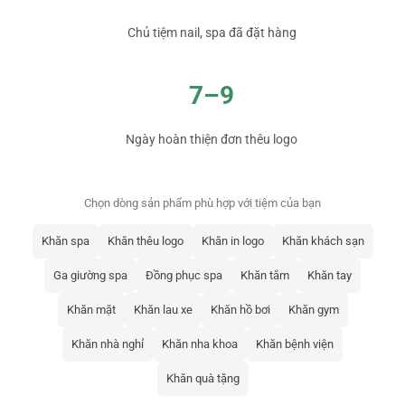
Chủ tiệm nail, spa đã đặt hàng
7–9
Ngày hoàn thiện đơn thêu logo
Chọn dòng sản phẩm phù hợp với tiệm của bạn
Khăn spa
Khăn thêu logo
Khăn in logo
Khăn khách sạn
Ga giường spa
Đồng phục spa
Khăn tắm
Khăn tay
Khăn mặt
Khăn lau xe
Khăn hồ bơi
Khăn gym
Khăn nhà nghỉ
Khăn nha khoa
Khăn bệnh viện
Khăn quà tặng