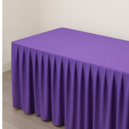
KHĂN SPA
Khăn Trải Giường Spa
Khăn Body
Khăn Quấn Tóc Spa
Khăn Xông Hơi
Khăn Salon Tóc, Gội Đầu
KHĂN NAIL
KHĂN KHÁCH SẠN
Khăn Tắm Hồ Bơi
Khăn Nhà Nghỉ
Thảm Chân Khách Sạn
KHĂN QUÀ TẶNG
KHĂN GIA ĐÌNH