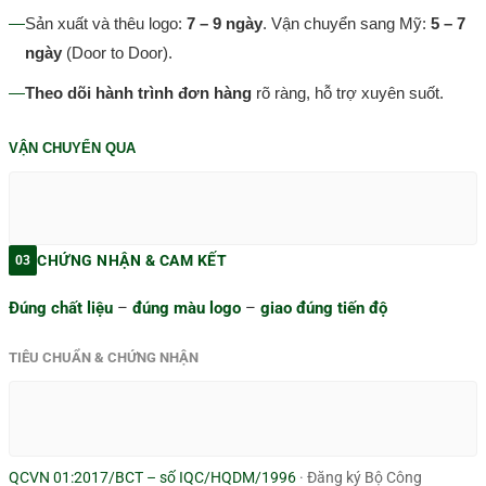
—
Sản xuất và thêu logo:
7 – 9 ngày
. Vận chuyển sang Mỹ:
5 – 7
ngày
(Door to Door).
—
Theo dõi hành trình đơn hàng
rõ ràng, hỗ trợ xuyên suốt.
VẬN CHUYỂN QUA
CHỨNG NHẬN & CAM KẾT
03
Đúng chất liệu
–
đúng màu logo
–
giao đúng tiến độ
TIÊU CHUẨN & CHỨNG NHẬN
QCVN 01:2017/BCT – số IQC/HQDM/1996
· Đăng ký Bộ Công