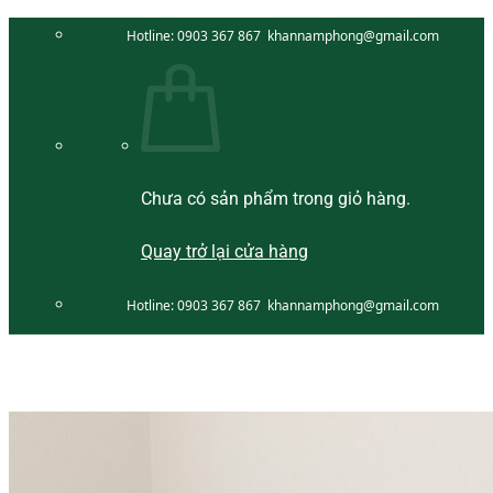
Bỏ
Hotline:
0903 367 867
khannamphong@gmail.com
qua
nội
dung
Chưa có sản phẩm trong giỏ hàng.
Quay trở lại cửa hàng
Hotline:
0903 367 867
khannamphong@gmail.com