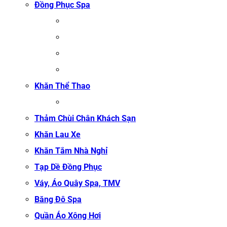
Đồng Phục Spa
ĐỒNG PHỤC MASSAGE
ĐỒNG PHỤC LỄ TÂN SPA
ĐỒNG PHỤC QUẢN LÝ SPA
ĐỒNG PHỤC KỸ THUẬT VIÊN SPA
Khăn Thể Thao
KHĂN TẬP GYM
Thảm Chùi Chân Khách Sạn
Khăn Lau Xe
Khăn Tắm Nhà Nghỉ
Tạp Dề Đồng Phục
Váy, Áo Quây Spa, TMV
Băng Đô Spa
Quần Áo Xông Hơi