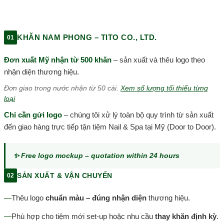
KHĂN NAM PHONG – TITO CO., LTD.
01
Đơn xuất Mỹ nhận từ 500 khăn
– sản xuất và thêu logo theo
nhận diện thương hiệu.
Đơn giao trong nước nhận từ 50 cái.
Xem số lượng tối thiểu từng
loại
Chỉ cần gửi logo
– chúng tôi xử lý toàn bộ quy trình từ sản xuất
đến giao hàng trực tiếp tận tiệm Nail & Spa tại Mỹ (Door to Door).
✨ Free logo mockup – quotation within 24 hours
SẢN XUẤT & VẬN CHUYỂN
02
—
Thêu logo
chuẩn màu – đúng nhận diện
thương hiệu.
—
Phù hợp cho tiệm mới set-up hoặc nhu cầu
thay khăn định kỳ
.