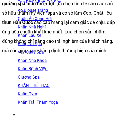
Tạp Dề Cà Phê, Trà Sữa
giường spa màu tím
, một lựa chọn tinh tế cho các chủ
Áo Blouse Trắng
sở hữu thẩm mỹ viện, spa và cơ sở làm đẹp. Chất liệu
Quần Áo Xông Hơi
thun Hàn Quốc
cao cấp mang lại cảm giác dễ chịu, đáp
Khăn Nhà Nghỉ
ứng tiêu chuẩn khắt khe nhất. Lựa chọn sản phẩm
Khăn Lau Xe
đúng không chỉ nâng cao trải nghiệm của khách hàng,
Băng Đô Spa
mà còn giúp bạn khẳng định thương hiệu của mình.
Váy Quây Spa
Khăn Nha Khoa
Khăn Bệnh Viện
Giường Spa
KHĂN THỂ THAO
Khăn Gym
Khăn Trải Thảm Yoga