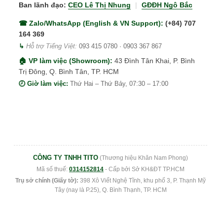
Ban lãnh đạo:
CEO Lê Thị Nhung
|
GĐĐH Ngô Bắc
☎ Zalo/WhatsApp (English & VN Support):
(+84) 707
164 369
↳
Hỗ trợ Tiếng Việt:
093 415 0780
·
0903 367 867
🏠 VP làm việc (Showroom):
43 Đình Tân Khai, P. Bình
Trị Đông, Q. Bình Tân, TP. HCM
🕗 Giờ làm việc:
Thứ Hai – Thứ Bảy, 07:30 – 17:00
CÔNG TY TNHH TITO
(Thương hiệu Khăn Nam Phong)
Mã số thuế:
0314152814
- Cấp bởi Sở KH&ĐT TP.HCM
Trụ sở chính (Giấy tờ):
398 Xô Viết Nghệ Tĩnh, khu phố 3, P. Thạnh Mỹ
Tây (nay là P.25), Q. Bình Thạnh, TP. HCM