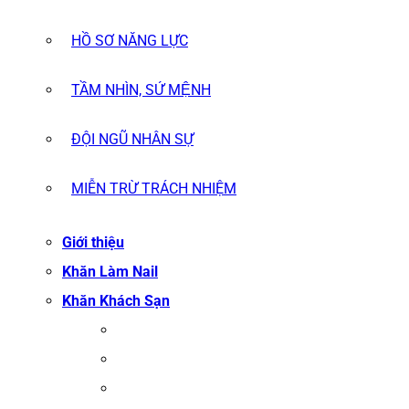
HỒ SƠ NĂNG LỰC
TẦM NHÌN, SỨ MỆNH
ĐỘI NGŨ NHÂN SỰ
MIỄN TRỪ TRÁCH NHIỆM
Giới thiệu
Khăn Làm Nail
Khăn Khách Sạn
KHĂN TẮM
KHĂN BÔNG XUẤT KHẨU
KHĂN MẶT