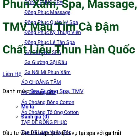
Phun Xăm, Spa, Massage,
ĐỒNG PHỤC SPA
Đồng Phục Massage
Đồng Phục Quản Lý Spa
TMV Màu Tím Cà Đậm
Đồng Phục Kỹ Thuật Viên
Đồng Phục Lễ Tân Spa
Chất Liệu Thun Hàn Quốc
GA GIƯỜNG SPA
Ga Giường Gội Đầu
Ga Nối Mi Phun Xăm
Liên Hệ
ÁO CHOÀNG TẮM
Danh mục:
Dra Giường Spa, TMV
Áo Choàng Spa
Áo Choàng Bông Cotton
Mô tả
Áo Choàng Tổ Ong Cotton
Đánh giá (0)
TẠP DỀ ĐỒNG PHỤC
Tạp Dề Làm Nails, Tóc
Đầu tư vào trải nghiệm dịch vụ tại spa với
ga trải