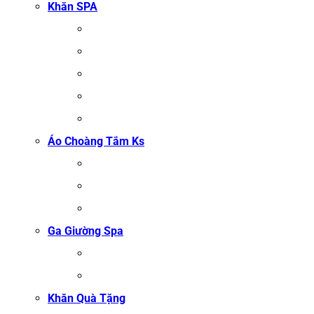
Khăn SPA
KHĂN TRẢI GIƯỜNG SPA
KHĂN GỘI SALON TÓC
KHĂN QUẤN BODY (KHĂN BODY)
KHĂN QUẤN TÓC SPA
KHĂN XÔNG HƠI
Áo Choàng Tắm Ks
ÁO CHOÀNG TẮM SPA
ÁO CHOÀNG BÔNG COTTON
ÁO CHOÀNG TỔ ONG COTTON TRẮNG
Ga Giường Spa
GA GIƯỜNG NỐI MI
GA GIƯỜNG GỘI ĐẦU
Khăn Quà Tặng