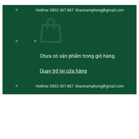
Bỏ
Hotline:
0903 367 867
khannamphong@gmail.com
qua
nội
dung
Chưa có sản phẩm trong giỏ hàng.
Quay trở lại cửa hàng
Hotline:
0903 367 867
khannamphong@gmail.com