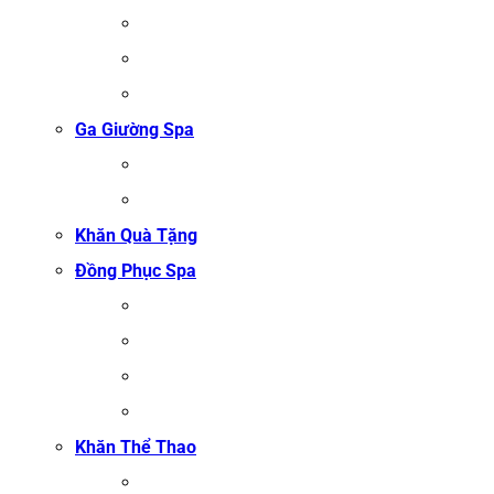
ÁO CHOÀNG TẮM SPA
ÁO CHOÀNG BÔNG COTTON
ÁO CHOÀNG TỔ ONG COTTON TRẮNG
Ga Giường Spa
GA GIƯỜNG NỐI MI
GA GIƯỜNG GỘI ĐẦU
Khăn Quà Tặng
Đồng Phục Spa
ĐỒNG PHỤC MASSAGE
ĐỒNG PHỤC LỄ TÂN SPA
ĐỒNG PHỤC QUẢN LÝ SPA
ĐỒNG PHỤC KỸ THUẬT VIÊN SPA
Khăn Thể Thao
KHĂN TẬP GYM