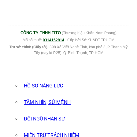
CÔNG TY TNHH TITO
(Thương hiệu Khăn Nam Phong)
Mã số thuế:
0314152814
- Cấp bởi Sở KH&ĐT TP.HCM
Trụ sở chính (Giấy tờ):
398 Xô Viết Nghệ Tĩnh, khu phố 3, P. Thạnh Mỹ
Tây (nay là P.25), Q. Bình Thạnh, TP. HCM
HỒ SƠ NĂNG LỰC
TẦM NHÌN, SỨ MỆNH
ĐỘI NGŨ NHÂN SỰ
MIỄN TRỪ TRÁCH NHIỆM