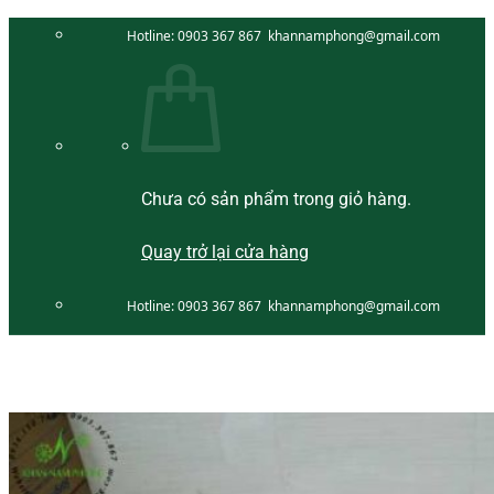
Bỏ
Hotline:
0903 367 867
khannamphong@gmail.com
qua
nội
dung
Chưa có sản phẩm trong giỏ hàng.
Quay trở lại cửa hàng
Hotline:
0903 367 867
khannamphong@gmail.com