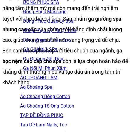
ĐỒNG PHỤC SPA
nâng tầm thẩm mỹ mà còn mang đến trải nghiệm
Đồng Phục Massage
tuyệt vời cho khách hàng. Sản phẩm
ga giường spa
Đồng Phục Quản Lý Spa
nhung cao cấp
của chúng tôi khẳng định chất lượng
Đồng Phục Kỹ Thuật Viên
cao, giúp không gian trở nên sang trọng và dễ chịu.
Đồng Phục Lễ Tân Spa
GA GIƯỜNG SPA
Bên cạnh việc phù hợp với tiêu chuẩn của ngành,
ga
Ga Giường Gội Đầu
bọc nệm cao cấp cho spa
còn là lựa chọn hoàn hảo để
Ga Nối Mi Phun Xăm
khẳng định thương hiệu và tạo dấu ấn trong tâm trí
ÁO CHOÀNG TẮM
khách hàng.
Áo Choàng Spa
Áo Choàng Bông Cotton
Áo Choàng Tổ Ong Cotton
TẠP DỀ ĐỒNG PHỤC
Tạp Dề Làm Nails, Tóc