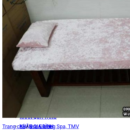
KHĂN SPA
Khăn Trải Giường Spa
Khăn Body
Khăn Quấn Tóc Spa
Khăn Xông Hơi
Khăn Salon Tóc, Gội Đầu
KHĂN NAIL
KHĂN KHÁCH SẠN
Khăn Tắm Hồ Bơi
Khăn Nhà Nghỉ
Thảm Chân Khách Sạn
KHĂN QUÀ TẶNG
Trang chủ
/
Dra Giường Spa, TMV
KHĂN GIA ĐÌNH