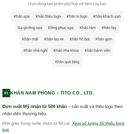
Chọn dòng sản phẩm phù hợp với tiệm của bạn
Khăn spa
Khăn thêu logo
Khăn in logo
Khăn khách sạn
Ga giường spa
Đồng phục spa
Khăn tắm
Khăn tay
Khăn mặt
Khăn lau xe
Khăn hồ bơi
Khăn gym
Khăn nhà nghỉ
Khăn nha khoa
Khăn bệnh viện
Khăn quà tặng
KHĂN NAM PHONG – TITO CO., LTD.
01
Đơn xuất Mỹ nhận từ 500 khăn
– sản xuất và thêu logo theo
nhận diện thương hiệu.
Đơn giao trong nước nhận từ 50 cái.
Xem số lượng tối thiểu từng
loại