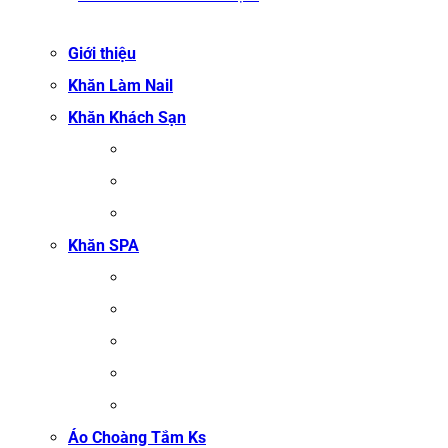
Giới thiệu
Khăn Làm Nail
Khăn Khách Sạn
KHĂN TẮM
KHĂN BÔNG XUẤT KHẨU
KHĂN MẶT
Khăn SPA
KHĂN TRẢI GIƯỜNG SPA
KHĂN GỘI SALON TÓC
KHĂN QUẤN BODY (KHĂN BODY)
KHĂN QUẤN TÓC SPA
KHĂN XÔNG HƠI
Áo Choàng Tắm Ks