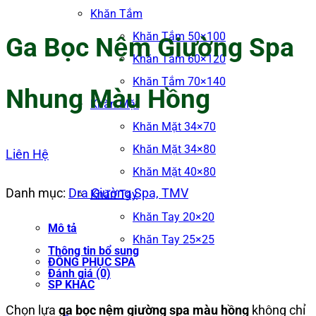
Khăn Tắm
Khăn Tắm 50×100
Ga Bọc Nệm Giường Spa
Khăn Tắm 60×120
Khăn Tắm 70×140
Nhung Màu Hồng
Khăn Mặt
Khăn Mặt 34×70
Khăn Mặt 34×80
Liên Hệ
Khăn Mặt 40×80
Danh mục:
Dra Giường Spa, TMV
Khăn Tay
Khăn Tay 20×20
Mô tả
Khăn Tay 25×25
Thông tin bổ sung
ĐỒNG PHỤC SPA
Đánh giá (0)
SP KHÁC
Chọn lựa
ga bọc nệm giường spa màu hồng
không chỉ