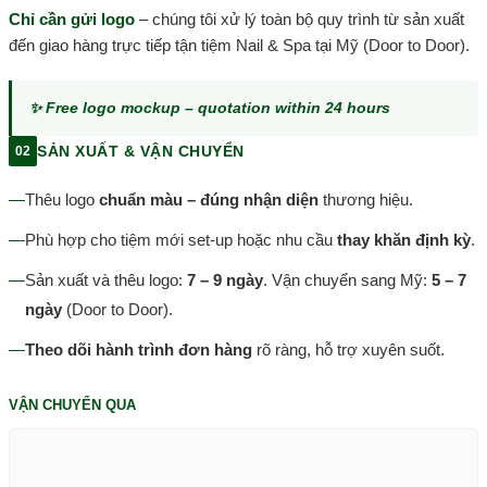
Chỉ cần gửi logo
– chúng tôi xử lý toàn bộ quy trình từ sản xuất
đến giao hàng trực tiếp tận tiệm Nail & Spa tại Mỹ (Door to Door).
✨ Free logo mockup – quotation within 24 hours
SẢN XUẤT & VẬN CHUYỂN
02
—
Thêu logo
chuẩn màu – đúng nhận diện
thương hiệu.
—
Phù hợp cho tiệm mới set-up hoặc nhu cầu
thay khăn định kỳ
.
—
Sản xuất và thêu logo:
7 – 9 ngày
. Vận chuyển sang Mỹ:
5 – 7
ngày
(Door to Door).
—
Theo dõi hành trình đơn hàng
rõ ràng, hỗ trợ xuyên suốt.
VẬN CHUYỂN QUA