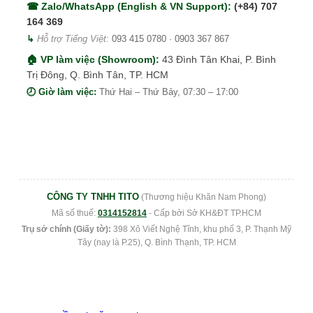
☎ Zalo/WhatsApp (English & VN Support):
(+84) 707
164 369
↳
Hỗ trợ Tiếng Việt:
093 415 0780
·
0903 367 867
🏠 VP làm việc (Showroom):
43 Đình Tân Khai, P. Bình
Trị Đông, Q. Bình Tân, TP. HCM
🕗 Giờ làm việc:
Thứ Hai – Thứ Bảy, 07:30 – 17:00
CÔNG TY TNHH TITO
(Thương hiệu Khăn Nam Phong)
Mã số thuế:
0314152814
- Cấp bởi Sở KH&ĐT TP.HCM
Trụ sở chính (Giấy tờ):
398 Xô Viết Nghệ Tĩnh, khu phố 3, P. Thạnh Mỹ
Tây (nay là P.25), Q. Bình Thạnh, TP. HCM