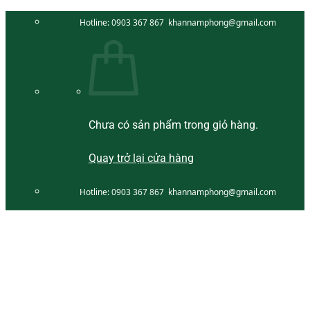
Bỏ
Hotline:
0903 367 867
khannamphong@gmail.com
qua
nội
dung
Chưa có sản phẩm trong giỏ hàng.
Quay trở lại cửa hàng
Hotline:
0903 367 867
khannamphong@gmail.com