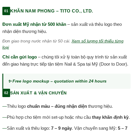
KHĂN NAM PHONG – TITO CO., LTD.
01
Đơn xuất Mỹ nhận từ 500 khăn
– sản xuất và thêu logo theo
nhận diện thương hiệu.
Đơn giao trong nước nhận từ 50 cái.
Xem số lượng tối thiểu từng
loại
Chỉ cần gửi logo
– chúng tôi xử lý toàn bộ quy trình từ sản xuất
đến giao hàng trực tiếp tận tiệm Nail & Spa tại Mỹ (Door to Door).
✨ Free logo mockup – quotation within 24 hours
SẢN XUẤT & VẬN CHUYỂN
02
—
Thêu logo
chuẩn màu – đúng nhận diện
thương hiệu.
—
Phù hợp cho tiệm mới set-up hoặc nhu cầu
thay khăn định kỳ
.
—
Sản xuất và thêu logo:
7 – 9 ngày
. Vận chuyển sang Mỹ:
5 – 7