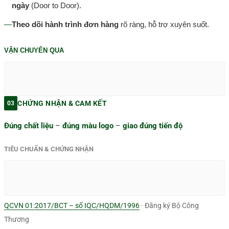
ngày
(Door to Door).
—
Theo dõi hành trình đơn hàng
rõ ràng, hỗ trợ xuyên suốt.
VẬN CHUYỂN QUA
CHỨNG NHẬN & CAM KẾT
03
Đúng chất liệu
–
đúng màu logo
–
giao đúng tiến độ
TIÊU CHUẨN & CHỨNG NHẬN
QCVN 01:2017/BCT – số IQC/HQDM/1996
· Đăng ký Bộ Công
Thương