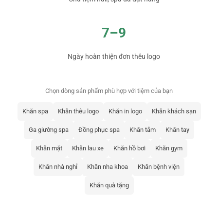
7–9
Ngày hoàn thiện đơn thêu logo
Chọn dòng sản phẩm phù hợp với tiệm của bạn
Khăn spa
Khăn thêu logo
Khăn in logo
Khăn khách sạn
Ga giường spa
Đồng phục spa
Khăn tắm
Khăn tay
Khăn mặt
Khăn lau xe
Khăn hồ bơi
Khăn gym
Khăn nhà nghỉ
Khăn nha khoa
Khăn bệnh viện
Khăn quà tặng