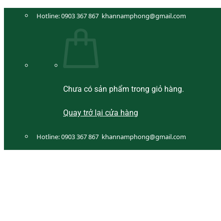
Bỏ
Hotline:
0903 367 867
khannamphong@gmail.com
qua
nội
dung
Chưa có sản phẩm trong giỏ hàng.
Quay trở lại cửa hàng
Hotline:
0903 367 867
khannamphong@gmail.com