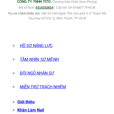
CÔNG TY TNHH TITO
(Thương hiệu Khăn Nam Phong)
Mã số thuế:
0314152814
- Cấp bởi Sở KH&ĐT TP.HCM
Trụ sở chính (Giấy tờ):
398 Xô Viết Nghệ Tĩnh, khu phố 3, P. Thạnh Mỹ
Tây (nay là P.25), Q. Bình Thạnh, TP. HCM
HỒ SƠ NĂNG LỰC
TẦM NHÌN, SỨ MỆNH
ĐỘI NGŨ NHÂN SỰ
MIỄN TRỪ TRÁCH NHIỆM
Giới thiệu
Khăn Làm Nail