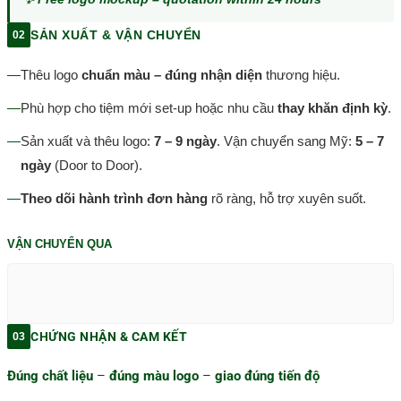
SẢN XUẤT & VẬN CHUYỂN
02
—
Thêu logo
chuẩn màu – đúng nhận diện
thương hiệu.
—
Phù hợp cho tiệm mới set-up hoặc nhu cầu
thay khăn định kỳ
.
—
Sản xuất và thêu logo:
7 – 9 ngày
. Vận chuyển sang Mỹ:
5 – 7
ngày
(Door to Door).
—
Theo dõi hành trình đơn hàng
rõ ràng, hỗ trợ xuyên suốt.
VẬN CHUYỂN QUA
CHỨNG NHẬN & CAM KẾT
03
Đúng chất liệu
–
đúng màu logo
–
giao đúng tiến độ