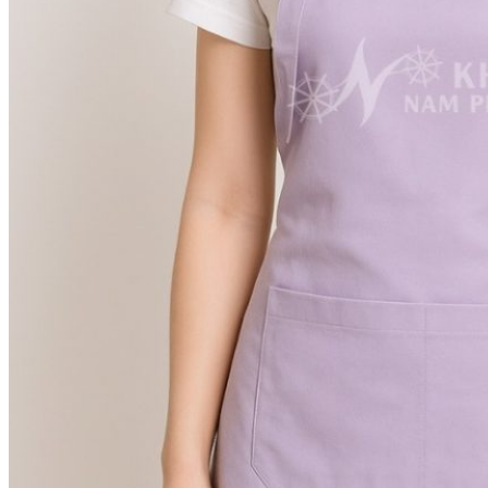
Khăn Tắm
Khăn Tắm 50×100
Khăn Tắm 60×120
Khăn Tắm 70×140
Khăn Mặt
Khăn Mặt 34×70
Khăn Mặt 34×80
Khăn Mặt 40×80
Khăn Tay
Khăn Tay 20×20
Khăn Tay 25×25
ĐỒNG PHỤC SPA
SP KHÁC