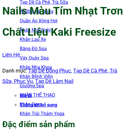
Tạp Dề Cà Phê, Trà Sữa
Nails Màu Tím Nhạt Trơn
Áo Blouse Trắng
Quần Áo Xông Hơi
Chất Liệu Kaki Freesize
Khăn Nhà Nghỉ
Khăn Lau Xe
Băng Đô Spa
Liên Hệ
Váy Quây Spa
Khăn Nha Khoa
Danh mục:
Tạp Dề Đồng Phục
,
Tạp Dề Cà Phê, Trà
Khăn Bệnh Viện
Sữa, Phục Vụ
,
Tạp Dề Làm Nail
Giường Spa
KHĂN THỂ THAO
Mô tả
Khăn Gym
Thông tin bổ sung
Khăn Trải Thảm Yoga
Đặc điểm sản phẩm