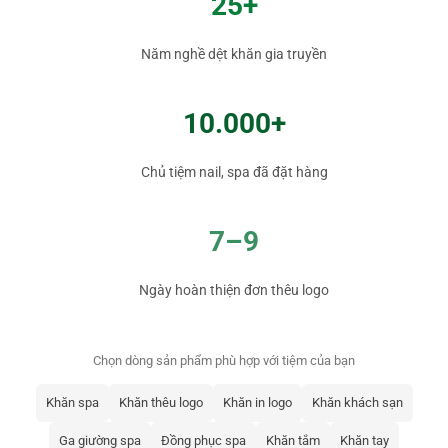
25+
Năm nghề dệt khăn gia truyền
10.000+
Chủ tiệm nail, spa đã đặt hàng
7–9
Ngày hoàn thiện đơn thêu logo
Chọn dòng sản phẩm phù hợp với tiệm của bạn
Khăn spa
Khăn thêu logo
Khăn in logo
Khăn khách sạn
Ga giường spa
Đồng phục spa
Khăn tắm
Khăn tay