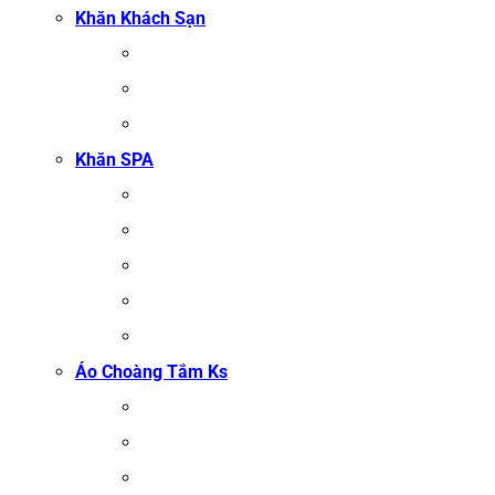
Khăn Khách Sạn
KHĂN TẮM
KHĂN BÔNG XUẤT KHẨU
KHĂN MẶT
Khăn SPA
KHĂN TRẢI GIƯỜNG SPA
KHĂN GỘI SALON TÓC
KHĂN QUẤN BODY (KHĂN BODY)
KHĂN QUẤN TÓC SPA
KHĂN XÔNG HƠI
Áo Choàng Tắm Ks
ÁO CHOÀNG TẮM SPA
ÁO CHOÀNG BÔNG COTTON
ÁO CHOÀNG TỔ ONG COTTON TRẮNG