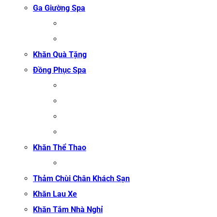
Ga Giường Spa
GA GIƯỜNG NỐI MI
GA GIƯỜNG GỘI ĐẦU
Khăn Quà Tặng
Đồng Phục Spa
ĐỒNG PHỤC MASSAGE
ĐỒNG PHỤC LỄ TÂN SPA
ĐỒNG PHỤC QUẢN LÝ SPA
ĐỒNG PHỤC KỸ THUẬT VIÊN SPA
Khăn Thể Thao
KHĂN TẬP GYM
Thảm Chùi Chân Khách Sạn
Khăn Lau Xe
Khăn Tắm Nhà Nghỉ