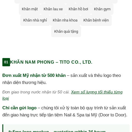
Khăn mặt
Khăn lau xe
Khăn hồ bơi
Khăn gym
Khăn nhà nghỉ
Khăn nha khoa
Khăn bệnh viện
Khăn quà tặng
KHĂN NAM PHONG – TITO CO., LTD.
01
Đơn xuất Mỹ nhận từ 500 khăn
– sản xuất và thêu logo theo
nhận diện thương hiệu.
Đơn giao trong nước nhận từ 50 cái.
Xem số lượng tối thiểu từng
loại
Chỉ cần gửi logo
– chúng tôi xử lý toàn bộ quy trình từ sản xuất
đến giao hàng trực tiếp tận tiệm Nail & Spa tại Mỹ (Door to Door).
✨ Free logo mockup – quotation within 24 hours