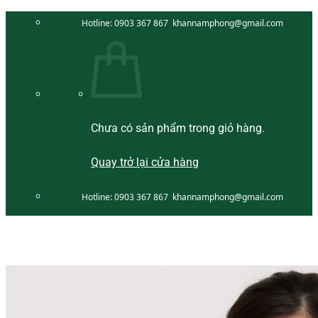
Bỏ
Hotline:
0903 367 867
khannamphong@gmail.com
qua
nội
dung
Chưa có sản phẩm trong giỏ hàng.
Quay trở lại cửa hàng
Hotline:
0903 367 867
khannamphong@gmail.com