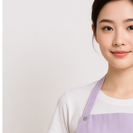
KHĂN SPA
Khăn Trải Giường Spa
Khăn Body
Khăn Quấn Tóc Spa
Khăn Xông Hơi
Khăn Salon Tóc, Gội Đầu
KHĂN NAIL
KHĂN KHÁCH SẠN
Khăn Tắm Hồ Bơi
Khăn Nhà Nghỉ
Thảm Chân Khách Sạn
KHĂN QUÀ TẶNG
KHĂN GIA ĐÌNH