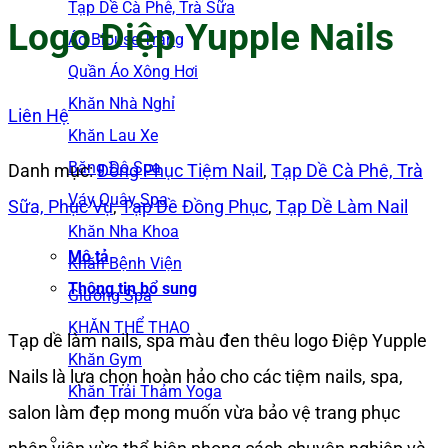
Tạp Dề Cà Phê, Trà Sữa
Logo Điệp Yupple Nails
Áo Blouse Trắng
Quần Áo Xông Hơi
Khăn Nhà Nghỉ
Liên Hệ
Khăn Lau Xe
Băng Đô Spa
Danh mục:
Đồng Phục Tiệm Nail
,
Tạp Dề Cà Phê, Trà
Váy Quây Spa
Sữa, Phục Vụ
,
Tạp Dề Đồng Phục
,
Tạp Dề Làm Nail
Khăn Nha Khoa
Mô tả
Khăn Bệnh Viện
Thông tin bổ sung
Giường Spa
KHĂN THỂ THAO
Tạp dề làm nails, spa màu đen thêu logo Điệp Yupple
Khăn Gym
Nails là lựa chọn hoàn hảo cho các tiệm nails, spa,
Khăn Trải Thảm Yoga
salon làm đẹp mong muốn vừa bảo vệ trang phục