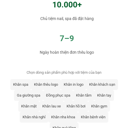
10.000+
Chủ tiệm nail, spa đã đặt hàng
7–9
Ngày hoàn thiện đơn thêu logo
Chọn dòng sản phẩm phù hợp với tiệm của bạn
Khăn spa
Khăn thêu logo
Khăn in logo
Khăn khách sạn
Ga giường spa
Đồng phục spa
Khăn tắm
Khăn tay
Khăn mặt
Khăn lau xe
Khăn hồ bơi
Khăn gym
Khăn nhà nghỉ
Khăn nha khoa
Khăn bệnh viện
Khăn quà tặng