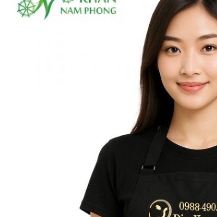
KHĂN SPA
Khăn Trải Giường Spa
Khăn Body
Khăn Quấn Tóc Spa
Khăn Xông Hơi
Khăn Salon Tóc, Gội Đầu
KHĂN NAIL
KHĂN KHÁCH SẠN
Khăn Tắm Hồ Bơi
Khăn Nhà Nghỉ
Thảm Chân Khách Sạn
KHĂN QUÀ TẶNG
KHĂN GIA ĐÌNH