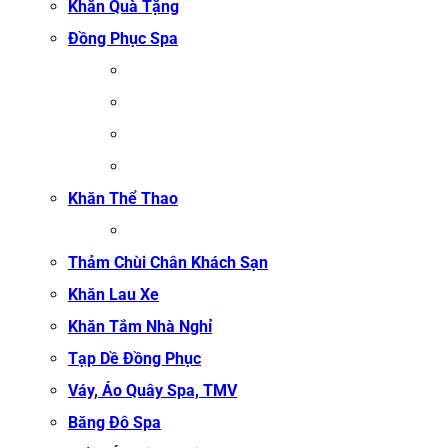
Khăn Quà Tặng
Đồng Phục Spa
ĐỒNG PHỤC MASSAGE
ĐỒNG PHỤC LỄ TÂN SPA
ĐỒNG PHỤC QUẢN LÝ SPA
ĐỒNG PHỤC KỸ THUẬT VIÊN SPA
Khăn Thể Thao
KHĂN TẬP GYM
Thảm Chùi Chân Khách Sạn
Khăn Lau Xe
Khăn Tắm Nhà Nghỉ
Tạp Dề Đồng Phục
Váy, Áo Quây Spa, TMV
Băng Đô Spa