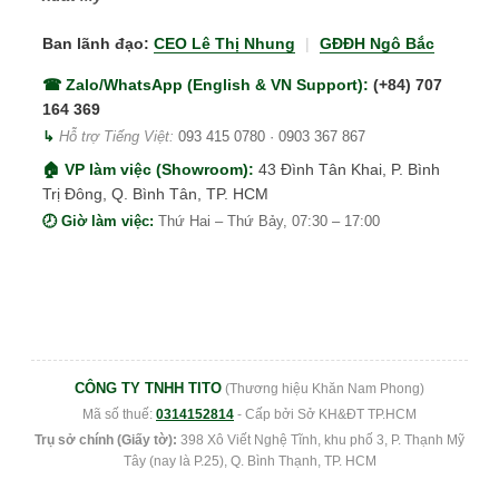
Ban lãnh đạo:
CEO Lê Thị Nhung
|
GĐĐH Ngô Bắc
☎ Zalo/WhatsApp (English & VN Support):
(+84) 707
164 369
↳
Hỗ trợ Tiếng Việt:
093 415 0780
·
0903 367 867
🏠 VP làm việc (Showroom):
43 Đình Tân Khai, P. Bình
Trị Đông, Q. Bình Tân, TP. HCM
🕗 Giờ làm việc:
Thứ Hai – Thứ Bảy, 07:30 – 17:00
CÔNG TY TNHH TITO
(Thương hiệu Khăn Nam Phong)
Mã số thuế:
0314152814
- Cấp bởi Sở KH&ĐT TP.HCM
Trụ sở chính (Giấy tờ):
398 Xô Viết Nghệ Tĩnh, khu phố 3, P. Thạnh Mỹ
Tây (nay là P.25), Q. Bình Thạnh, TP. HCM