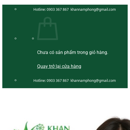
Bỏ
Hotline:
0903 367 867
khannamphong@gmail.com
qua
nội
dung
Chưa có sản phẩm trong giỏ hàng.
Quay trở lại cửa hàng
Hotline:
0903 367 867
khannamphong@gmail.com