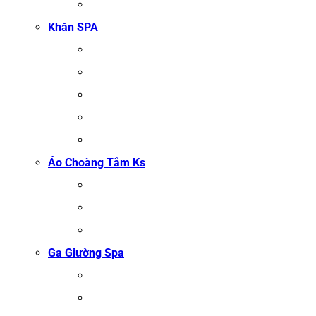
KHĂN MẶT
Khăn SPA
KHĂN TRẢI GIƯỜNG SPA
KHĂN GỘI SALON TÓC
KHĂN QUẤN BODY (KHĂN BODY)
KHĂN QUẤN TÓC SPA
KHĂN XÔNG HƠI
Áo Choàng Tắm Ks
ÁO CHOÀNG TẮM SPA
ÁO CHOÀNG BÔNG COTTON
ÁO CHOÀNG TỔ ONG COTTON TRẮNG
Ga Giường Spa
GA GIƯỜNG NỐI MI
GA GIƯỜNG GỘI ĐẦU