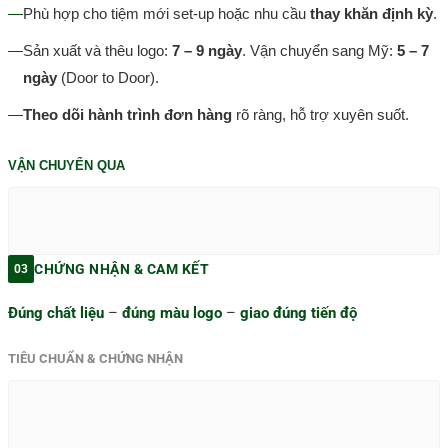
—
Phù hợp cho tiệm mới set-up hoặc nhu cầu
thay khăn định kỳ
.
—
Sản xuất và thêu logo:
7 – 9 ngày
. Vận chuyển sang Mỹ:
5 – 7
ngày
(Door to Door).
—
Theo dõi hành trình đơn hàng
rõ ràng, hỗ trợ xuyên suốt.
VẬN CHUYỂN QUA
CHỨNG NHẬN & CAM KẾT
03
Đúng chất liệu
–
đúng màu logo
–
giao đúng tiến độ
TIÊU CHUẨN & CHỨNG NHẬN