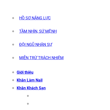
HỒ SƠ NĂNG LỰC
TẦM NHÌN, SỨ MỆNH
ĐỘI NGŨ NHÂN SỰ
MIỄN TRỪ TRÁCH NHIỆM
Giới thiệu
Khăn Làm Nail
Khăn Khách Sạn
KHĂN TẮM
KHĂN BÔNG XUẤT KHẨU