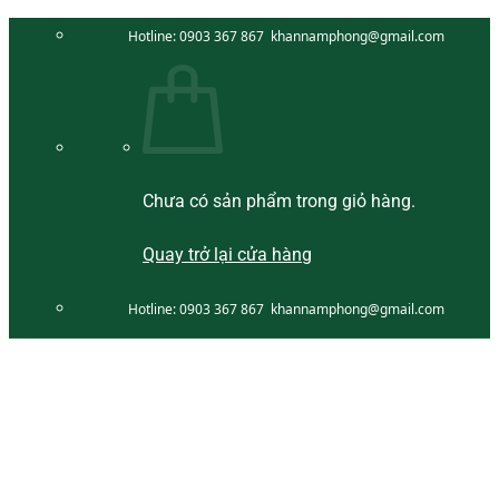
Bỏ
Hotline:
0903 367 867
khannamphong@gmail.com
qua
nội
dung
Chưa có sản phẩm trong giỏ hàng.
Quay trở lại cửa hàng
Hotline:
0903 367 867
khannamphong@gmail.com