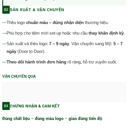
SẢN XUẤT & VẬN CHUYỂN
02
—
Thêu logo
chuẩn màu – đúng nhận diện
thương hiệu.
—
Phù hợp cho tiệm mới set-up hoặc nhu cầu
thay khăn định kỳ
.
—
Sản xuất và thêu logo:
7 – 9 ngày
. Vận chuyển sang Mỹ:
5 – 7
ngày
(Door to Door).
—
Theo dõi hành trình đơn hàng
rõ ràng, hỗ trợ xuyên suốt.
VẬN CHUYỂN QUA
CHỨNG NHẬN & CAM KẾT
03
Đúng chất liệu
–
đúng màu logo
–
giao đúng tiến độ