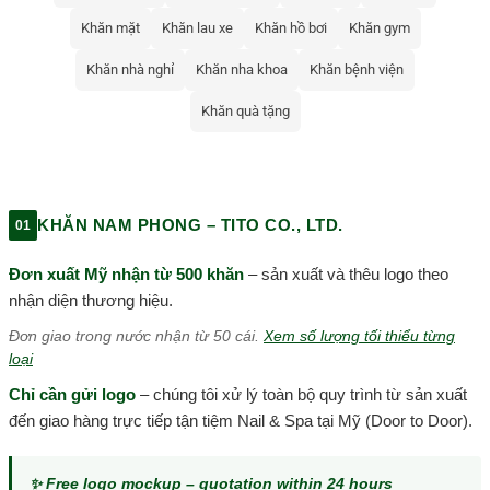
Khăn mặt
Khăn lau xe
Khăn hồ bơi
Khăn gym
Khăn nhà nghỉ
Khăn nha khoa
Khăn bệnh viện
Khăn quà tặng
KHĂN NAM PHONG – TITO CO., LTD.
01
Đơn xuất Mỹ nhận từ 500 khăn
– sản xuất và thêu logo theo
nhận diện thương hiệu.
Đơn giao trong nước nhận từ 50 cái.
Xem số lượng tối thiểu từng
loại
Chỉ cần gửi logo
– chúng tôi xử lý toàn bộ quy trình từ sản xuất
đến giao hàng trực tiếp tận tiệm Nail & Spa tại Mỹ (Door to Door).
✨ Free logo mockup – quotation within 24 hours