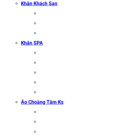
Khăn Khách Sạn
KHĂN TẮM
KHĂN BÔNG XUẤT KHẨU
KHĂN MẶT
Khăn SPA
KHĂN TRẢI GIƯỜNG SPA
KHĂN GỘI SALON TÓC
KHĂN QUẤN BODY (KHĂN BODY)
KHĂN QUẤN TÓC SPA
KHĂN XÔNG HƠI
Áo Choàng Tắm Ks
ÁO CHOÀNG TẮM SPA
ÁO CHOÀNG BÔNG COTTON
ÁO CHOÀNG TỔ ONG COTTON TRẮNG