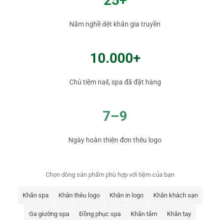
25+
Năm nghề dệt khăn gia truyền
10.000+
Chủ tiệm nail, spa đã đặt hàng
7–9
Ngày hoàn thiện đơn thêu logo
Chọn dòng sản phẩm phù hợp với tiệm của bạn
Khăn spa
Khăn thêu logo
Khăn in logo
Khăn khách sạn
Ga giường spa
Đồng phục spa
Khăn tắm
Khăn tay