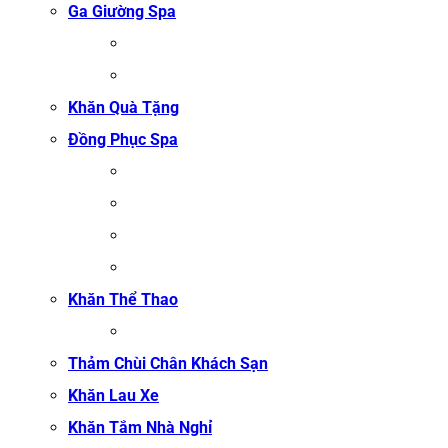
Ga Giường Spa
GA GIƯỜNG NỐI MI
GA GIƯỜNG GỘI ĐẦU
Khăn Quà Tặng
Đồng Phục Spa
ĐỒNG PHỤC MASSAGE
ĐỒNG PHỤC LỄ TÂN SPA
ĐỒNG PHỤC QUẢN LÝ SPA
ĐỒNG PHỤC KỸ THUẬT VIÊN SPA
Khăn Thể Thao
KHĂN TẬP GYM
Thảm Chùi Chân Khách Sạn
Khăn Lau Xe
Khăn Tắm Nhà Nghỉ