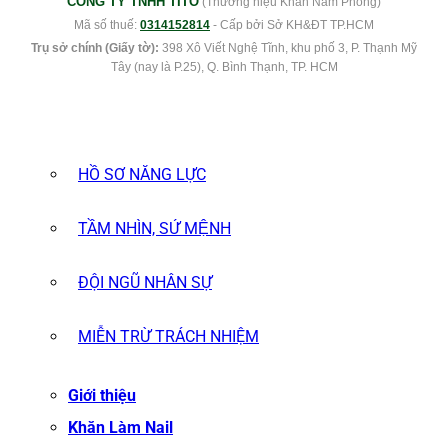
CÔNG TY TNHH TITO
(Thương hiệu Khăn Nam Phong)
Mã số thuế:
0314152814
- Cấp bởi Sở KH&ĐT TP.HCM
Trụ sở chính (Giấy tờ):
398 Xô Viết Nghệ Tĩnh, khu phố 3, P. Thạnh Mỹ
Tây (nay là P.25), Q. Bình Thạnh, TP. HCM
HỒ SƠ NĂNG LỰC
TẦM NHÌN, SỨ MỆNH
ĐỘI NGŨ NHÂN SỰ
MIỄN TRỪ TRÁCH NHIỆM
Giới thiệu
Khăn Làm Nail