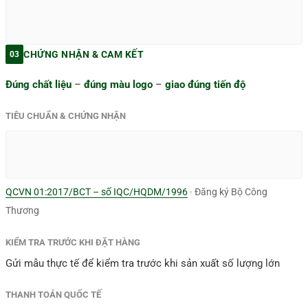
CHỨNG NHẬN & CAM KẾT
03
Đúng chất liệu
–
đúng màu logo
–
giao đúng tiến độ
TIÊU CHUẨN & CHỨNG NHẬN
QCVN 01:2017/BCT – số IQC/HQDM/1996
· Đăng ký Bộ Công
Thương
KIỂM TRA TRƯỚC KHI ĐẶT HÀNG
Gửi mẫu thực tế để kiểm tra trước khi sản xuất số lượng lớn
THANH TOÁN QUỐC TẾ