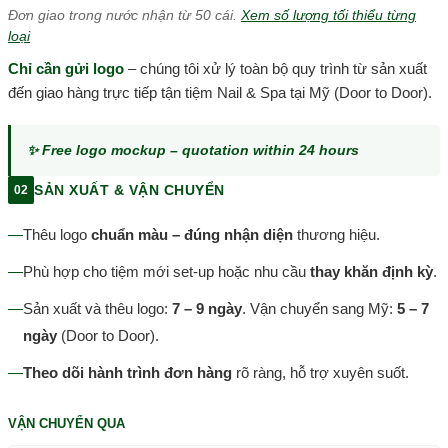
Đơn giao trong nước nhận từ 50 cái.
Xem số lượng tối thiểu từng
loại
Chỉ cần gửi logo
– chúng tôi xử lý toàn bộ quy trình từ sản xuất
đến giao hàng trực tiếp tận tiệm Nail & Spa tại Mỹ (Door to Door).
✨ Free logo mockup – quotation within 24 hours
SẢN XUẤT & VẬN CHUYỂN
02
—
Thêu logo
chuẩn màu – đúng nhận diện
thương hiệu.
—
Phù hợp cho tiệm mới set-up hoặc nhu cầu
thay khăn định kỳ
.
—
Sản xuất và thêu logo:
7 – 9 ngày
. Vận chuyển sang Mỹ:
5 – 7
ngày
(Door to Door).
—
Theo dõi hành trình đơn hàng
rõ ràng, hỗ trợ xuyên suốt.
VẬN CHUYỂN QUA