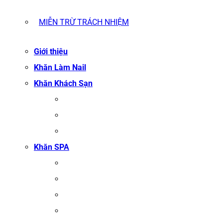
MIỄN TRỪ TRÁCH NHIỆM
Giới thiệu
Khăn Làm Nail
Khăn Khách Sạn
KHĂN TẮM
KHĂN BÔNG XUẤT KHẨU
KHĂN MẶT
Khăn SPA
KHĂN TRẢI GIƯỜNG SPA
KHĂN GỘI SALON TÓC
KHĂN QUẤN BODY (KHĂN BODY)
KHĂN QUẤN TÓC SPA