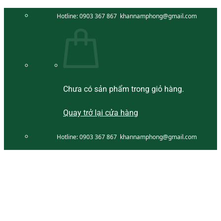
Bỏ
Hotline:
0903 367 867
khannamphong@gmail.com
qua
nội
dung
Chưa có sản phẩm trong giỏ hàng.
Quay trở lại cửa hàng
Hotline:
0903 367 867
khannamphong@gmail.com