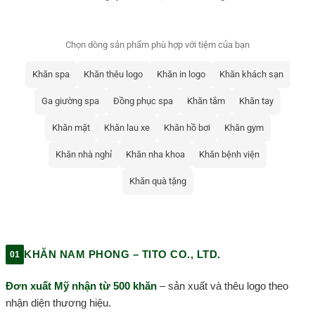
Chọn dòng sản phẩm phù hợp với tiệm của bạn
Khăn spa
Khăn thêu logo
Khăn in logo
Khăn khách sạn
Ga giường spa
Đồng phục spa
Khăn tắm
Khăn tay
Khăn mặt
Khăn lau xe
Khăn hồ bơi
Khăn gym
Khăn nhà nghỉ
Khăn nha khoa
Khăn bệnh viện
Khăn quà tặng
KHĂN NAM PHONG – TITO CO., LTD.
01
Đơn xuất Mỹ nhận từ 500 khăn
– sản xuất và thêu logo theo
nhận diện thương hiệu.