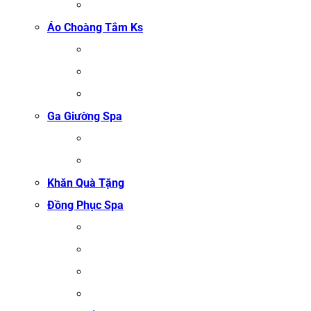
KHĂN XÔNG HƠI
Áo Choàng Tắm Ks
ÁO CHOÀNG TẮM SPA
ÁO CHOÀNG BÔNG COTTON
ÁO CHOÀNG TỔ ONG COTTON TRẮNG
Ga Giường Spa
GA GIƯỜNG NỐI MI
GA GIƯỜNG GỘI ĐẦU
Khăn Quà Tặng
Đồng Phục Spa
ĐỒNG PHỤC MASSAGE
ĐỒNG PHỤC LỄ TÂN SPA
ĐỒNG PHỤC QUẢN LÝ SPA
ĐỒNG PHỤC KỸ THUẬT VIÊN SPA