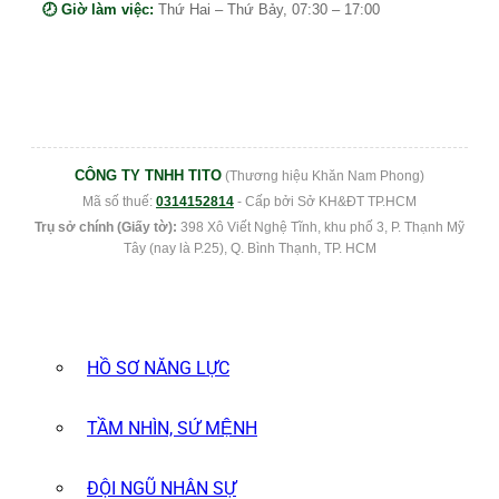
🕗 Giờ làm việc:
Thứ Hai – Thứ Bảy, 07:30 – 17:00
CÔNG TY TNHH TITO
(Thương hiệu Khăn Nam Phong)
Mã số thuế:
0314152814
- Cấp bởi Sở KH&ĐT TP.HCM
Trụ sở chính (Giấy tờ):
398 Xô Viết Nghệ Tĩnh, khu phố 3, P. Thạnh Mỹ
Tây (nay là P.25), Q. Bình Thạnh, TP. HCM
HỒ SƠ NĂNG LỰC
TẦM NHÌN, SỨ MỆNH
ĐỘI NGŨ NHÂN SỰ