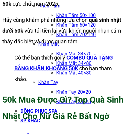
50k
cực chất năm 2025.
Khăn Tắm
Khăn Tắm 50×100
Hãy cùng khám phá những lựa chọn
quà sinh nhật
Khăn Tắm 60×120
dưới 50k
vừa túi tiền lại vừa khiến người nhận cảm
Khăn Tắm 70×140
thấy đặc biệt và được quan tâm.
Khăn Mặt
Khăn Mặt 34×70
Có thể bạn thích gọi ý
COMBO QUÀ TẶNG
Khăn Mặt 34×80
BẰNG KHĂN KHOẢNG 50K
cho bạn tham
Khăn Mặt 40×80
khảo.
Khăn Tay
Khăn Tay 20×20
50k Mua Được Gì? Top Quà Sinh
Khăn Tay 25×25
ĐỒNG PHỤC SPA
Nhật Cho Nữ Giá Rẻ Bất Ngờ
SP KHÁC