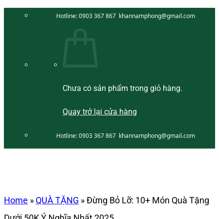
Bỏ
Hotline:
0903 367 867
khannamphong@gmail.com
qua
nội
dung
Chưa có sản phẩm trong giỏ hàng.
Quay trở lại cửa hàng
Hotline:
0903 367 867
khannamphong@gmail.com
Home
»
QUÀ TẶNG
»
Đừng Bỏ Lỡ: 10+ Món Quà Tặng
Dưới 50K Ý Nghĩa Nhất 2025