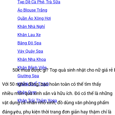
Tạp Dề Cà Phê, Trà Sữa
Áo Blouse Trắng
Quần Áo Xông Hơi
Khăn Nhà Nghỉ
Khăn Lau Xe
Băng Đô Spa
Váy Quây Spa
Khăn Nha Khoa
Khăn Bệnh Viện
50k mua được gì? Top quà sinh nhật cho nữ giá rẻ 
Giường Spa
Với 50 nghìn đồng, bạn hoàn toàn có thể tìm thấy
KHĂN THỂ THAO
Khăn Gym
nhiều món quà xinh xắn và hữu ích. Đó có thể là những
Khăn Trải Thảm Yoga
vật dụng cá nhân nhỏ xinh, đồ dùng văn phòng phẩm
đáng yêu, phụ kiện thời trang đơn giản hay thậm chí là