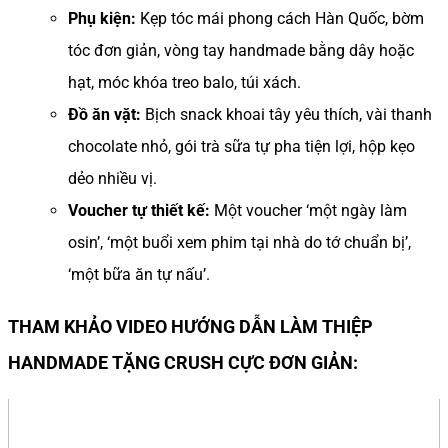
Phụ kiện:
Kẹp tóc mái phong cách Hàn Quốc, bờm
tóc đơn giản, vòng tay handmade bằng dây hoặc
hạt, móc khóa treo balo, túi xách.
Đồ ăn vặt:
Bịch snack khoai tây yêu thích, vài thanh
chocolate nhỏ, gói trà sữa tự pha tiện lợi, hộp kẹo
dẻo nhiều vị.
Voucher tự thiết kế:
Một voucher ‘một ngày làm
osin’, ‘một buổi xem phim tại nhà do tớ chuẩn bị’,
‘một bữa ăn tự nấu’.
THAM KHẢO VIDEO HƯỚNG DẪN LÀM THIỆP
HANDMADE TẶNG CRUSH CỰC ĐƠN GIẢN: