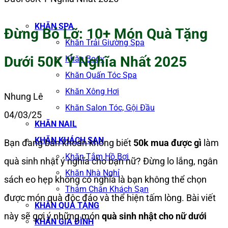
KHĂN SPA
Đừng Bỏ Lỡ: 10+ Món Quà Tặng
Khăn Trải Giường Spa
Dưới 50K Ý Nghĩa Nhất 2025
Khăn Body
Khăn Quấn Tóc Spa
Khăn Xông Hơi
Nhung Lê
Khăn Salon Tóc, Gội Đầu
04/03/25
KHĂN NAIL
KHĂN KHÁCH SẠN
Bạn đang băn khoăn không biết
50k mua được gì
làm
Khăn Tắm Hồ Bơi
quà sinh nhật ý nghĩa cho bạn nữ? Đừng lo lắng, ngân
Khăn Nhà Nghỉ
sách eo hẹp không có nghĩa là bạn không thể chọn
Thảm Chân Khách Sạn
được món quà độc đáo và thể hiện tấm lòng. Bài viết
KHĂN QUÀ TẶNG
này sẽ gợi ý những món
quà sinh nhật cho nữ dưới
KHĂN GIA ĐÌNH