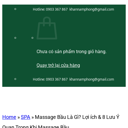
Bỏ
Hotline:
0903 367 867
khannamphong@gmail.com
qua
nội
dung
Chưa có sản phẩm trong giỏ hàng.
Quay trở lại cửa hàng
Hotline:
0903 367 867
khannamphong@gmail.com
Home
»
SPA
»
Massage Bầu Là Gì? Lợi ích & 8 Lưu Ý
Quan Trọng Khi Massage Bầu