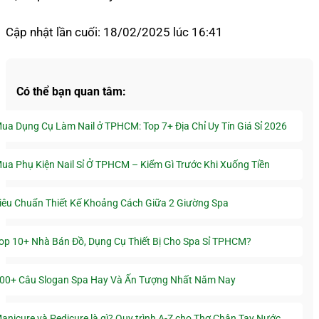
Cập nhật lần cuối: 18/02/2025 lúc 16:41
Có thể bạn quan tâm:
ua Dụng Cụ Làm Nail ở TPHCM: Top 7+ Địa Chỉ Uy Tín Giá Sỉ 2026
ua Phụ Kiện Nail Sỉ Ở TPHCM – Kiểm Gì Trước Khi Xuống Tiền
iêu Chuẩn Thiết Kế Khoảng Cách Giữa 2 Giường Spa
op 10+ Nhà Bán Đồ, Dụng Cụ Thiết Bị Cho Spa Sỉ TPHCM?
00+ Câu Slogan Spa Hay Và Ấn Tượng Nhất Năm Nay
anicure và Pedicure là gì? Quy trình A-Z cho Thợ Chân Tay Nước