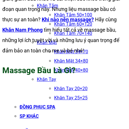
Khăn Tắm
đoạn quan trọng này. Nhưng liệu massage bầu có
Khăn Tắm 50×100
thực sự an toàn?
Khi nào nên massage?
Hãy cùng
Khăn Tắm 60×120
Khăn Nam Phong
tìm hiểu tất cả về massage bầu,
Khăn Tắm 70×140
những lợi ích tuyệt vời và những lưu ý quan trọng để
Khăn Mặt
đảm bảo an toàn cho mẹ và bé nhé!
Khăn Mặt 34×70
Khăn Mặt 34×80
Massage Bầu Là Gì?
Khăn Mặt 40×80
Khăn Tay
Khăn Tay 20×20
Khăn Tay 25×25
ĐỒNG PHỤC SPA
SP KHÁC