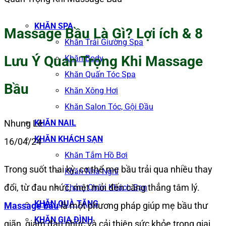
KHĂN SPA
Massage Bầu Là Gì? Lợi ích & 8
Khăn Trải Giường Spa
Lưu Ý Quan Trọng Khi Massage
Khăn Body
Khăn Quấn Tóc Spa
Bầu
Khăn Xông Hơi
Khăn Salon Tóc, Gội Đầu
KHĂN NAIL
Nhung Lê
KHĂN KHÁCH SẠN
16/04/24
Khăn Tắm Hồ Bơi
Trong suốt thai kỳ, cơ thể mẹ bầu trải qua nhiều thay
Khăn Nhà Nghỉ
đổi, từ đau nhức, mệt mỏi đến căng thẳng tâm lý.
Thảm Chân Khách Sạn
KHĂN QUÀ TẶNG
Massage bầu
là một phương pháp giúp mẹ bầu thư
KHĂN GIA ĐÌNH
giãn, giảm đau nhức và cải thiện sức khỏe trong giai