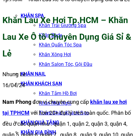
KHĂN SPA
Khăn Lau Xe Hơi Tp.HCM – Khăn
Khăn Trải Giường Spa
Lau Xe Ô tô Chuyên Dụng Giá Sỉ &
Khăn Body
Khăn Quấn Tóc Spa
Lẻ
Khăn Xông Hơi
Khăn Salon Tóc, Gội Đầu
KHĂN NAIL
Nhung Lê
KHĂN KHÁCH SẠN
16/04/24
Khăn Tắm Hồ Bơi
Nam Phong
đơn vị chuyên cung cấp
khăn lau xe hơi
Khăn Nhà Nghỉ
tại TPHCM
với hơn 20+ đại lý trên toàn quốc. Phân bố
Thảm Chân Khách Sạn
KHĂN QUÀ TẶNG
đều ở các quận như : quận 1, quận 2, quận 3, quận 4,
KHĂN GIA ĐÌNH
quận 5, quận 6, quận 7 , quận 8 , quận 9, quận 10, quận