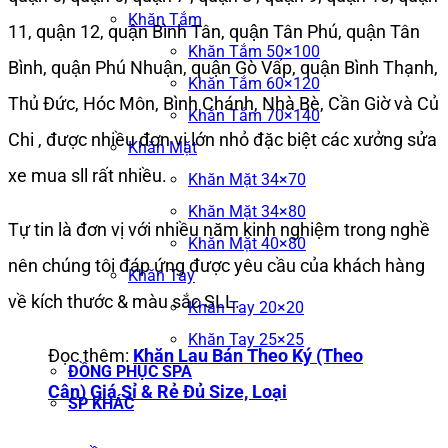
Khăn Tắm
11, quận 12, quận Bình Tân, quận Tân Phú, quận Tân
Khăn Tắm 50×100
Bình, quận Phú Nhuận, quận Gò Vấp, quận Bình Thạnh,
Khăn Tắm 60×120
Thủ Đức, Hóc Môn, Bình Chánh, Nhà Bè, Cần Giờ và Củ
Khăn Tắm 70×140
Chi , được nhiều đơn vị lớn nhỏ đặc biệt các xưởng sửa
Khăn Mặt
xe mua sll rất nhiều.
Khăn Mặt 34×70
Khăn Mặt 34×80
Tự tin là đơn vị với nhiều năm kinh nghiệm trong nghề
Khăn Mặt 40×80
nên chúng tôi đáp ứng được yêu cầu của khách hàng
Khăn Tay
về kích thước & màu sắc SLL.
Khăn Tay 20×20
Khăn Tay 25×25
Đọc thêm:
Khăn Lau Bán Theo Ký (Theo
ĐỒNG PHỤC SPA
Cân) Giá Sỉ & Rẻ Đủ Size, Loại
SP KHÁC