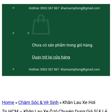
Bỏ
Hotline:
0903 367 867
khannamphong@gmail.com
qua
nội
dung
Chưa có sản phẩm trong giỏ hàng.
Quay trở lại cửa hàng
Hotline:
0903 367 867
khannamphong@gmail.com
Home
»
Chăm Sóc & Vệ Sinh
»
Khăn Lau Xe Hơi
Tp.HCM – Khăn Lau Xe Ô tô Chuyên Dụng Giá Sỉ & Lẻ