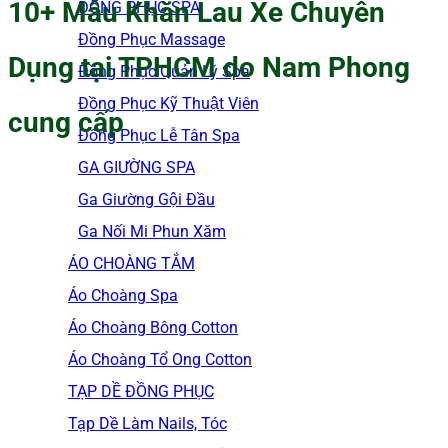
10+ Mẫu Khăn Lau Xe Chuyên
ĐỒNG PHỤC SPA
Đồng Phục Massage
Dụng tại TPHCM do Nam Phong
Đồng Phục Quản Lý Spa
Đồng Phục Kỹ Thuật Viên
cung cấp
Đồng Phục Lễ Tân Spa
GA GIƯỜNG SPA
Ga Giường Gội Đầu
Ga Nối Mi Phun Xăm
ÁO CHOÀNG TẮM
Áo Choàng Spa
Áo Choàng Bông Cotton
Áo Choàng Tổ Ong Cotton
TẠP DỀ ĐỒNG PHỤC
Tạp Dề Làm Nails, Tóc