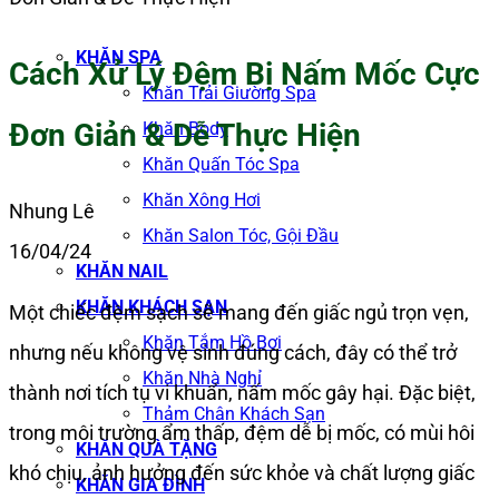
KHĂN SPA
Cách Xử Lý Đệm Bị Nấm Mốc Cực
Khăn Trải Giường Spa
Đơn Giản & Dễ Thực Hiện
Khăn Body
Khăn Quấn Tóc Spa
Khăn Xông Hơi
Nhung Lê
Khăn Salon Tóc, Gội Đầu
16/04/24
KHĂN NAIL
KHĂN KHÁCH SẠN
Một chiếc đệm sạch sẽ mang đến giấc ngủ trọn vẹn,
Khăn Tắm Hồ Bơi
nhưng nếu không vệ sinh đúng cách, đây có thể trở
Khăn Nhà Nghỉ
thành nơi tích tụ vi khuẩn, nấm mốc gây hại. Đặc biệt,
Thảm Chân Khách Sạn
trong môi trường ẩm thấp, đệm dễ bị mốc, có mùi hôi
KHĂN QUÀ TẶNG
khó chịu, ảnh hưởng đến sức khỏe và chất lượng giấc
KHĂN GIA ĐÌNH