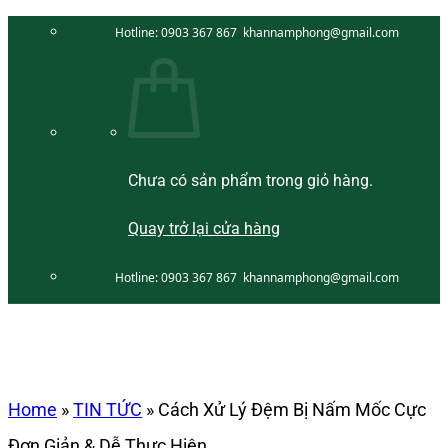
Bỏ
Hotline:
0903 367 867
khannamphong@gmail.com
qua
nội
dung
Chưa có sản phẩm trong giỏ hàng.
Quay trở lại cửa hàng
Hotline:
0903 367 867
khannamphong@gmail.com
Home
»
TIN TỨC
»
Cách Xử Lý Đệm Bị Nấm Mốc Cực
Đơn Giản & Dễ Thực Hiện