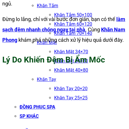
ngủ.
Khăn Tắm
Khăn Tắm 50×100
Đừng lo lắng, chỉ với vài bước đơn giản, bạn có thể
làm
Khăn Tắm 60×120
sạch đệm nhanh chóng ngay tại nhà
. Cùng
Khăn Nam
Khăn Tắm 70×140
Phong
khám phá những cách xử lý hiệu quả dưới đây.
Khăn Mặt
Khăn Mặt 34×70
Lý Do Khiến Đệm Bị Ẩm Mốc
Khăn Mặt 34×80
Khăn Mặt 40×80
Khăn Tay
Khăn Tay 20×20
Khăn Tay 25×25
ĐỒNG PHỤC SPA
SP KHÁC