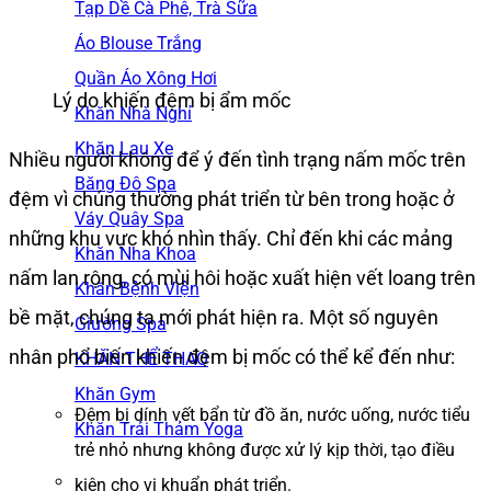
Tạp Dề Cà Phê, Trà Sữa
Áo Blouse Trắng
Quần Áo Xông Hơi
Lý do khiến đệm bị ẩm mốc
Khăn Nhà Nghỉ
Khăn Lau Xe
Nhiều người không để ý đến tình trạng nấm mốc trên
Băng Đô Spa
đệm vì chúng thường phát triển từ bên trong hoặc ở
Váy Quây Spa
những khu vực khó nhìn thấy. Chỉ đến khi các mảng
Khăn Nha Khoa
nấm lan rộng, có mùi hôi hoặc xuất hiện vết loang trên
Khăn Bệnh Viện
bề mặt, chúng ta mới phát hiện ra. Một số nguyên
Giường Spa
nhân phổ biến khiến đệm bị mốc có thể kể đến như:
KHĂN THỂ THAO
Khăn Gym
Đệm bị dính vết bẩn từ đồ ăn, nước uống, nước tiểu
Khăn Trải Thảm Yoga
trẻ nhỏ nhưng không được xử lý kịp thời, tạo điều
kiện cho vi khuẩn phát triển.