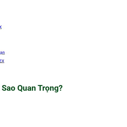
X
Sạn
TEX
i Sao Quan Trọng?