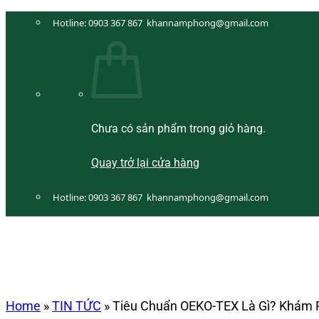
Bỏ
Hotline:
0903 367 867
khannamphong@gmail.com
qua
nội
dung
Chưa có sản phẩm trong giỏ hàng.
Quay trở lại cửa hàng
Hotline:
0903 367 867
khannamphong@gmail.com
Home
»
TIN TỨC
»
Tiêu Chuẩn OEKO-TEX Là Gì? Khám 