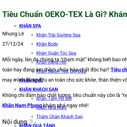
Tiêu Chuẩn OEKO-TEX Là Gì? Khá
KHĂN SPA
Nhung Lê
Khăn Trải Giường Spa
27/12/24
Khăn Body
Khăn Quấn Tóc Spa
Mỗi ngày, làn da chúng ta “chạm mặt” không biết bao n
Khăn Xông Hơi
toàn hay đang âm thầm chứa hóa chất độc hại?
Tiêu c
Khăn Salon Tóc, Gội Đầu
may mình dùng đều an toàn cho sức khỏe, thân thiện vớ
KHĂN NAIL
KHĂN KHÁCH SẠN
Không chỉ đảm bảo chất lượng, tiêu chuẩn này còn là “
Khăn Tắm Hồ Bơi
Khăn Nam Phong
khám phá ngay nhé!
Khăn Nhà Nghỉ
Thảm Chân Khách Sạn
Nội dung
KHĂN QUÀ TẶNG