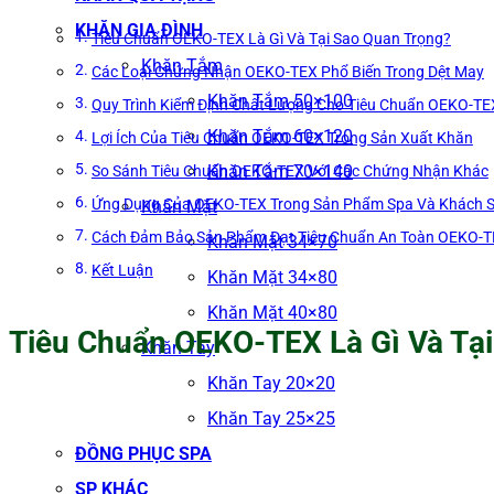
KHĂN GIA ĐÌNH
Tiêu Chuẩn OEKO-TEX Là Gì Và Tại Sao Quan Trọng?
Khăn Tắm
Các Loại Chứng Nhận OEKO-TEX Phổ Biến Trong Dệt May
Khăn Tắm 50×100
Quy Trình Kiểm Định Chất Lượng Cho Tiêu Chuẩn OEKO-TE
Khăn Tắm 60×120
Lợi Ích Của Tiêu Chuẩn OEKO-TEX Trong Sản Xuất Khăn
Khăn Tắm 70×140
So Sánh Tiêu Chuẩn OEKO-TEX Với Các Chứng Nhận Khác
Ứng Dụng Của OEKO-TEX Trong Sản Phẩm Spa Và Khách 
Khăn Mặt
Cách Đảm Bảo Sản Phẩm Đạt Tiêu Chuẩn An Toàn OEKO-
Khăn Mặt 34×70
Kết Luận
Khăn Mặt 34×80
Khăn Mặt 40×80
Tiêu Chuẩn OEKO-TEX Là Gì Và Tạ
Khăn Tay
Khăn Tay 20×20
Khăn Tay 25×25
ĐỒNG PHỤC SPA
SP KHÁC