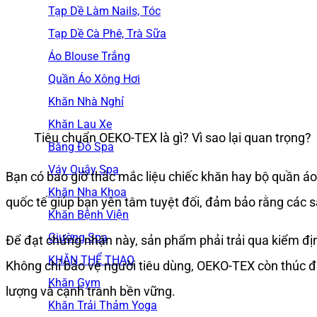
Tạp Dề Làm Nails, Tóc
Tạp Dề Cà Phê, Trà Sữa
Áo Blouse Trắng
Quần Áo Xông Hơi
Khăn Nhà Nghỉ
Khăn Lau Xe
Tiêu chuẩn OEKO-TEX là gì? Vì sao lại quan trọng?
Băng Đô Spa
Váy Quây Spa
Bạn có bao giờ thắc mắc liệu chiếc khăn hay bộ quần á
Khăn Nha Khoa
quốc tế giúp bạn yên tâm tuyệt đối, đảm bảo rằng các 
Khăn Bệnh Viện
Giường Spa
Để đạt chứng nhận này, sản phẩm phải trải qua kiểm địn
KHĂN THỂ THAO
Không chỉ bảo vệ người tiêu dùng, OEKO-TEX còn thúc đ
Khăn Gym
lượng và cạnh tranh bền vững.
Khăn Trải Thảm Yoga