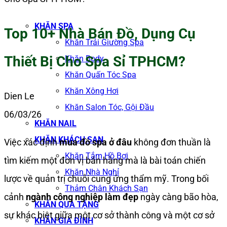
KHĂN SPA
Top 10+ Nhà Bán Đồ, Dụng Cụ
Khăn Trải Giường Spa
Thiết Bị Cho Spa Sỉ TPHCM?
Khăn Body
Khăn Quấn Tóc Spa
Khăn Xông Hơi
Dien Le
Khăn Salon Tóc, Gội Đầu
06/03/26
KHĂN NAIL
KHĂN KHÁCH SẠN
Việc xác định
mua đồ spa ở đâu
không đơn thuần là
Khăn Tắm Hồ Bơi
tìm kiếm một đơn vị bán hàng mà là bài toán chiến
Khăn Nhà Nghỉ
lược về quản trị chuỗi cung ứng thẩm mỹ. Trong bối
Thảm Chân Khách Sạn
cảnh
ngành công nghiệp làm đẹp
ngày càng bão hòa,
KHĂN QUÀ TẶNG
sự khác biệt giữa một cơ sở thành công và một cơ sở
KHĂN GIA ĐÌNH