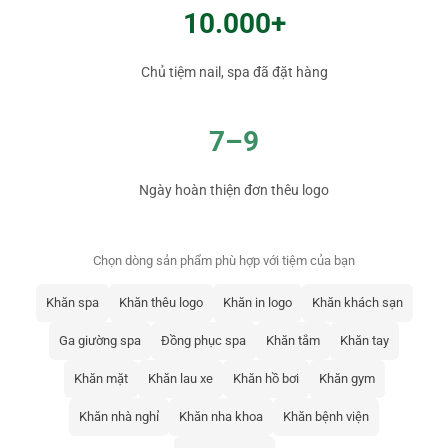
10.000+
Chủ tiệm nail, spa đã đặt hàng
7–9
Ngày hoàn thiện đơn thêu logo
Chọn dòng sản phẩm phù hợp với tiệm của bạn
Khăn spa
Khăn thêu logo
Khăn in logo
Khăn khách sạn
Ga giường spa
Đồng phục spa
Khăn tắm
Khăn tay
Khăn mặt
Khăn lau xe
Khăn hồ bơi
Khăn gym
Khăn nhà nghỉ
Khăn nha khoa
Khăn bệnh viện