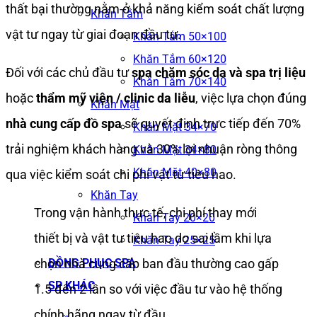
thất bại thường nằm ở khả năng kiểm soát chất lượng
Khăn Tắm
vật tư ngay từ giai đoạn đầu tư.
Khăn Tắm 50×100
Khăn Tắm 60×120
Đối với các chủ đầu tư
spa chăm sóc da và spa trị liệu
Khăn Tắm 70×140
hoặc
thẩm mỹ viện / clinic da liễu
, việc lựa chọn đúng
Khăn Mặt
nhà cung cấp đồ spa
sẽ quyết định trực tiếp đến 70%
Khăn Mặt 34×70
trải nghiệm khách hàng và 30% lợi nhuận ròng thông
Khăn Mặt 34×80
Khăn Mặt 40×80
qua việc kiểm soát chi phí vật tư tiêu hao.
Khăn Tay
Trong vận hành thực tế, chi phí thay mới
Khăn Tay 20×20
thiết bị và vật tư tiêu hao do sai lầm khi lựa
Khăn Tay 25×25
ĐỒNG PHỤC SPA
chọn nhà cung cấp ban đầu thường cao gấp
SP KHÁC
1.5 đến 2 lần so với việc đầu tư vào hệ thống
chính hãng ngay từ đầu.