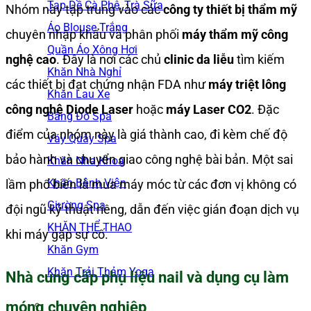
Tạp Dề Cà Phê, Trà Sữa
Nhóm này tập trung vào các
công ty thiết bị thẩm mỹ
Áo Blouse Trắng
chuyên nhập khẩu và phân phối
máy thẩm mỹ công
Quần Áo Xông Hơi
nghệ cao
. Đây là nơi các chủ
clinic da liễu
tìm kiếm
Khăn Nhà Nghỉ
các thiết bị đạt chứng nhận FDA như
máy triệt lông
Khăn Lau Xe
công nghệ Diode Laser
hoặc
máy Laser CO2
. Đặc
Băng Đô Spa
điểm của nhóm này là giá thành cao, đi kèm chế độ
Váy Quây Spa
bảo hành và chuyển giao công nghệ bài bản. Một sai
Khăn Nha Khoa
Khăn Bệnh Viện
lầm phổ biến là mua máy móc từ các đơn vị không có
Giường Spa
đội ngũ kỹ thuật riêng, dẫn đến việc gián đoạn dịch vụ
KHĂN THỂ THAO
khi máy gặp sự cố.
Khăn Gym
Khăn Trải Thảm Yoga
Nhà cung cấp phụ liệu nail và dụng cụ làm
móng chuyên nghiệp