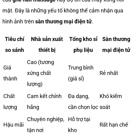
mặt. Đây là những yếu tố không thể cảm nhận qua
hình ảnh trên
sàn thương mại điện tử
.
Tiêu chí
Nhà sản xuất
Tổng kho sỉ
Sàn thương
so sánh
thiết bị
phụ liệu
mại điện tử
Cao (tương
Giá
Trung bình
xứng chất
Rẻ nhất
thành
(giá sỉ)
lượng)
Chất
Cam kết chính
Đa dạng,
Khó kiểm
lượng
hãng
cần chọn lọc
soát
Chuyên nghiệp,
Hỗ trợ tại
Hậu mãi
Rất hạn chế
tận nơi
kho