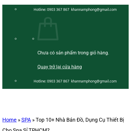
Bỏ
Hotline:
0903 367 867
khannamphong@gmail.com
qua
nội
dung
Chưa có sản phẩm trong giỏ hàng.
Quay trở lại cửa hàng
Hotline:
0903 367 867
khannamphong@gmail.com
Home
»
SPA
»
Top 10+ Nhà Bán Đồ, Dụng Cụ Thiết Bị
Cho Spa Sỉ TPHCM?