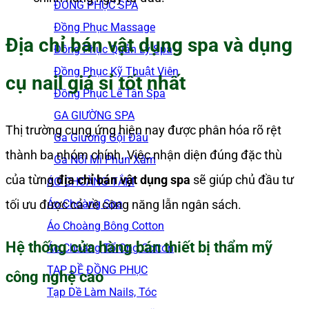
ĐỒNG PHỤC SPA
Đồng Phục Massage
Địa chỉ bán vật dụng spa và dụng
Đồng Phục Quản Lý Spa
Đồng Phục Kỹ Thuật Viên
cụ nail giá sỉ tốt nhất
Đồng Phục Lễ Tân Spa
GA GIƯỜNG SPA
Thị trường cung ứng hiện nay được phân hóa rõ rệt
Ga Giường Gội Đầu
thành ba nhóm chính. Việc nhận diện đúng đặc thù
Ga Nối Mi Phun Xăm
của từng
địa chỉ bán vật dụng spa
sẽ giúp chủ đầu tư
ÁO CHOÀNG TẮM
Áo Choàng Spa
tối ưu được cả về công năng lẫn ngân sách.
Áo Choàng Bông Cotton
Hệ thống cửa hàng bán thiết bị thẩm mỹ
Áo Choàng Tổ Ong Cotton
TẠP DỀ ĐỒNG PHỤC
công nghệ cao
Tạp Dề Làm Nails, Tóc