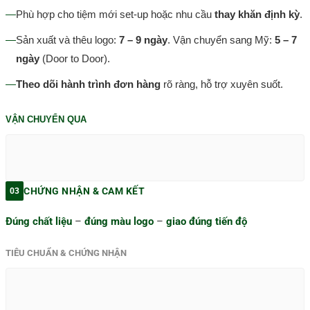
—
Phù hợp cho tiệm mới set-up hoặc nhu cầu
thay khăn định kỳ
.
—
Sản xuất và thêu logo:
7 – 9 ngày
. Vận chuyển sang Mỹ:
5 – 7
ngày
(Door to Door).
—
Theo dõi hành trình đơn hàng
rõ ràng, hỗ trợ xuyên suốt.
VẬN CHUYỂN QUA
CHỨNG NHẬN & CAM KẾT
03
Đúng chất liệu
–
đúng màu logo
–
giao đúng tiến độ
TIÊU CHUẨN & CHỨNG NHẬN