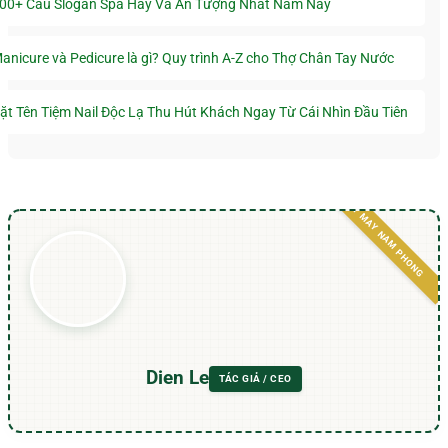
00+ Câu Slogan Spa Hay Và Ấn Tượng Nhất Năm Nay
anicure và Pedicure là gì? Quy trình A-Z cho Thợ Chân Tay Nước
ặt Tên Tiệm Nail Độc Lạ Thu Hút Khách Ngay Từ Cái Nhìn Đầu Tiên
Dien Le