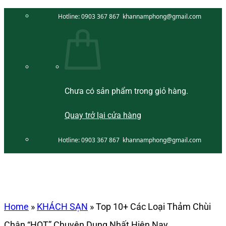
Bỏ
Hotline:
0903 367 867
khannamphong@gmail.com
qua
nội
dung
Chưa có sản phẩm trong giỏ hàng.
Quay trở lại cửa hàng
Hotline:
0903 367 867
khannamphong@gmail.com
Home
»
KHÁCH SẠN
»
Top 10+ Các Loại Thảm Chùi
Chân “HOT” Chuyên Dụng Nhất Hiện Nay