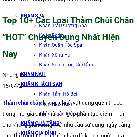
KHĂN SPA
Top 10+ Các Loại Thảm Chùi Chân
Khăn Trải Giường Spa
“HOT” Chuyên Dụng Nhất Hiện
Khăn Body
Khăn Quấn Tóc Spa
Nay
Khăn Xông Hơi
Khăn Salon Tóc, Gội Đầu
KHĂN NAIL
Nhung Lê
KHĂN KHÁCH SẠN
16/04/24
Khăn Tắm Hồ Bơi
Thảm chùi chân
không chỉ là vật dụng quen thuộc
Khăn Nhà Nghỉ
trong mọi gia đình mà còn góp phần tạo điểm nhấn
Thảm Chân Khách Sạn
KHĂN QUÀ TẶNG
cho không gian sống. Với nhu cầu sử dụng ngày càng
KHĂN GIA ĐÌNH
cao, thị trường thảm chùi chân đã không ngừng đa