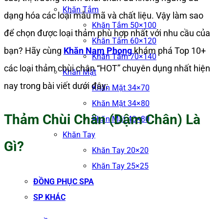
Khăn Tắm
dạng hóa các loại mẫu mã và chất liệu. Vậy làm sao
Khăn Tắm 50×100
để chọn được loại thảm phù hợp nhất với nhu cầu của
Khăn Tắm 60×120
bạn? Hãy cùng
Khăn Nam Phong
khám phá Top 10+
Khăn Tắm 70×140
các loại thảm chùi chân “HOT” chuyên dụng nhất hiện
Khăn Mặt
nay trong bài viết dưới đây:
Khăn Mặt 34×70
Khăn Mặt 34×80
Thảm Chùi Chân (Dậm Chân) Là
Khăn Mặt 40×80
Khăn Tay
Gì?
Khăn Tay 20×20
Khăn Tay 25×25
ĐỒNG PHỤC SPA
SP KHÁC